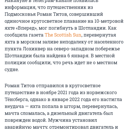
Накануне в телеграм-канале появилась
информация, что путешественник из
Подмосковья Роман Титов, совершивший
одиночное кругосветное плавание на 10-метровой
яхте «Вперед», мог погибнуть в Шотландии. Как
сообщила газета
The Scottish Sun
, перевернутая
яхта в морском заливе неподалеку от населенного
пункта Лохинвер на северо-западном побережье
Шотландии была найдена 6 января. В местной
полиции сообщили, что речь идет не о местном
судне.
Роман Титов отправился в кругосветное
путешествие в ноябре 2021 года из норвежского
Тёнсберга, однако в январе 2022 года его настигла
неудача — яхта попала в шторм, перевернулась,
мачта сломалась, а дизельный двигатель был
поврежден водой. Мужчина установил
аварийную мачту, отремонтировал двигатель и