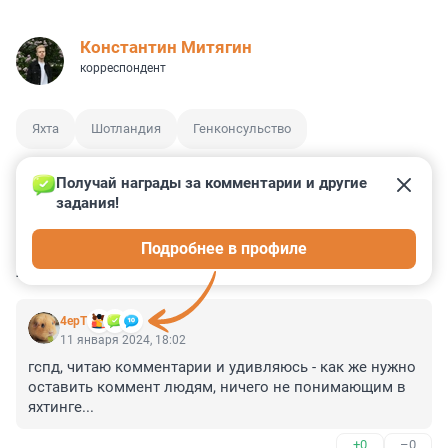
Константин Митягин
корреспондент
Яхта
Шотландия
Генконсульство
Получай награды за комментарии и другие 
задания!
0
0
0
0
0
Подробнее в профиле
КОММЕНТАРИИ
15
4ерТ
11 января 2024, 18:02
гспд, читаю комментарии и удивляюсь - как же нужно 
оставить коммент людям, ничего не понимающим в 
яхтинге...
+0
–0