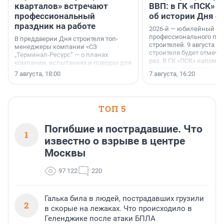
кварталов» встречают
ВВП: в ГК «ПСК» р
профессиональный
об истории Дня с
праздник на работе
2026-й — юбилейный го
профессионального пр
В преддверии Дня строителя топ-
строителей. 9 августа 2
менеджеры компании «СЗ
строителя будет отмечат
„Терминал-Ресурс“ — о планах
раз. В ГК «ПСК» напомни
компании, испытаниях и поводах для
появился праздник и к
осторожного оптимизма.
7 августа, 18:00
7 августа, 16:20
поменялась роль строит
ТОП 5
Погибшие и пострадавшие. Что
1
известно о взрыве в центре
Москвы
97 122
220
Галька била в людей, пострадавших грузили
2
в скорые на лежаках. Что происходило в
Геленджике после атаки БПЛА