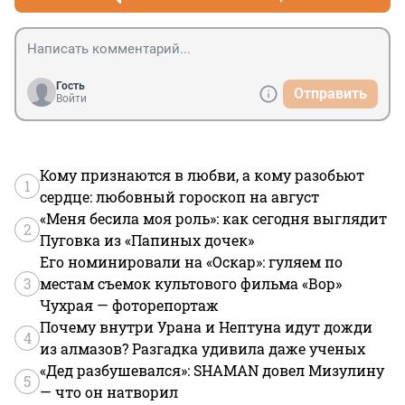
для народа это что попроще и по патриотичнее. Это 
дополнительный заработок. Но с этой вечеринке, что 
напутали и веселье с "закрытой" вечеринки 
попытались выстовить как развлечение для народа. 
Это и взбесило власть, а народ конечно ужаснется, но 
Гость
Отправить
скоро все забудет
Войти
Кому признаются в любви, а кому разобьют
1
сердце: любовный гороскоп на август
«Меня бесила моя роль»: как сегодня выглядит
2
Пуговка из «Папиных дочек»
Его номинировали на «Оскар»: гуляем по
3
местам съемок культового фильма «Вор»
Чухрая — фоторепортаж
Почему внутри Урана и Нептуна идут дожди
4
из алмазов? Разгадка удивила даже ученых
«Дед разбушевался»: SHAMAN довел Мизулину
5
— что он натворил