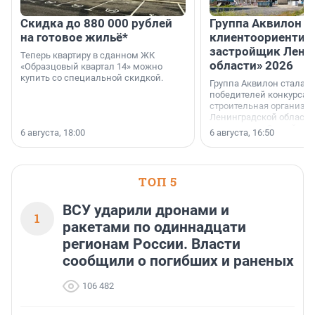
Скидка до 880 000 рублей
Группа Аквилон 
на готовое жильё*
клиентоориентир
застройщик Лени
Теперь квартиру в сданном ЖК
области» 2026
«Образцовый квартал 14» можно
купить со специальной скидкой.
Группа Аквилон стала 
победителей конкурса 
строительная организа
Ленинградской области 
номинации «Самый
6 августа, 18:00
6 августа, 16:50
клиентоориентированн
застройщик Ленинград
области».
ТОП 5
ВСУ ударили дронами и
1
ракетами по одиннадцати
регионам России. Власти
сообщили о погибших и раненых
106 482