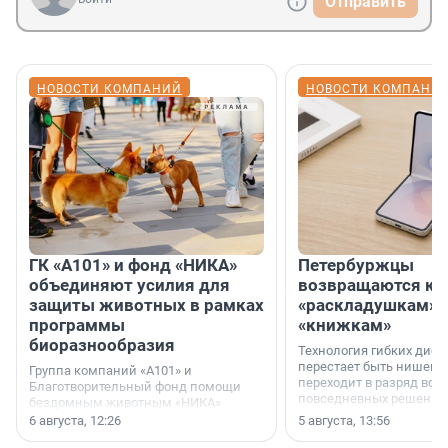
Отправить
НОВОСТИ КОМПАНИЙ
НОВОСТИ КОМПАНИ
ГК «А101» и фонд «НИКА»
Петербуржцы
объединяют усилия для
возвращаются к
защиты животных в рамках
«раскладушкам» 
программы
«книжкам»
биоразнообразия
Технология гибких дисп
перестает быть нишевы
Группа компаний «А101» и
переходит в разряд вос
Благотворительный фонд помощи
повседневных решений
бездомным животным «НИКА»
заключили соглашение о
6 августа, 12:26
5 августа, 13:56
стратегическом сотрудничестве.