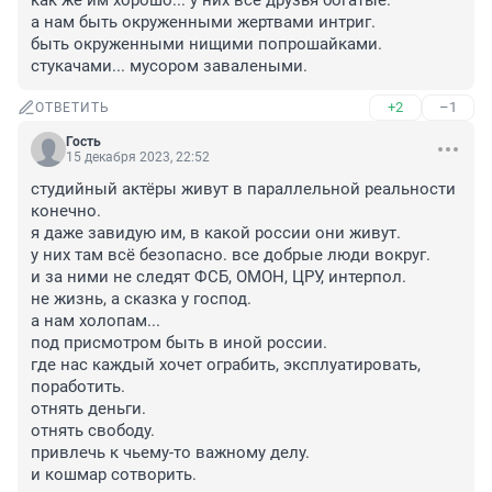
как же им хорошо... у них все друзья богатые.

а нам быть окруженными жертвами интриг.

быть окруженными нищими попрошайками.

стукачами... мусором завалеными.
+2
–1
ОТВЕТИТЬ
Гость
15 декабря 2023, 22:52
студийный актёры живут в параллельной реальности 
конечно.

я даже завидую им, в какой россии они живут.

у них там всё безопасно. все добрые люди вокруг.

и за ними не следят ФСБ, ОМОН, ЦРУ, интерпол.

не жизнь, а сказка у господ.

а нам холопам...

под присмотром быть в иной россии.

где нас каждый хочет ограбить, эксплуатировать, 
поработить.

отнять деньги.

отнять свободу.

привлечь к чьему-то важному делу.

и кошмар сотворить.