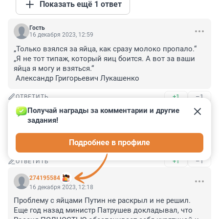
Показать ещё 1 ответ
Гость
16 декабря 2023, 12:59
„Только взялся за яйца, как сразу молоко пропало.“

„Я не тот типаж, который яиц боится. А вот за ваши 
яйца я могу и взяться.“

 Александр Григорьевич Лукашенко
+1
–1
ОТВЕТИТЬ
Получай награды за комментарии и другие 
Гость
16 декабря 2023, 12:48
задания!
Читаю комменты...и ужасаюсь...

Подробнее в профиле
Как изменилась мысль и риторика в отзывах .
+1
–1
ОТВЕТИТЬ
274195584
16 декабря 2023, 12:18
Проблему с яйцами Путин не раскрыл и не решил. 
Еще год назад министр Патрушев докладывал, что 