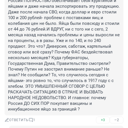
Россия ПОЛНОСТЬЮ обеспечивает себя курятиной и 
яйцами и даже начала экспортировать эту продукцию. 
Даже после начала СВО, когда доллар и евро стоили 
100 и 200 рублей- проблем с поставками яиц и 
колебания цен не было. Яйца были повсюду и стоили 
от 44 до 76 рублей.И ВДРУГ, ни с того ни с сего, 2 
месяца назад начались проблемы и цены выросли не 
на проценты, а в разы. Уже и по 140, и по 240 
продают. Это что? Диверсия, саботаж, картельный 
сговор или всё сразу? Почему ФАС бездействовал 
несколько месяцев? Куда губернаторы, 
Государственная Дума, Правительство смотрели? 
Почему Путин не заострил внимание раньше? Не 
знал? Не сообщили? То, что случилось сегодня с 
яйцами- это ровно то, что случилось в 1917 году с с 
хлебом. ЭТО УМЫШЛЕННЫЙ СГОВОР С ЦЕЛЬЮ 
РАСКАЧАТЬ СИТУАЦИЮ В СТРАНЕ И ВЫЗВАТЬ 
НАРОДНОЕ НЕДОВОЛЬСТВО. И главное: почему 
Россия ДО СИХ ПОР покупает вакцины и 
инкубационное яйцо за границей ?
+3
–2
ОТВЕТИТЬ
1