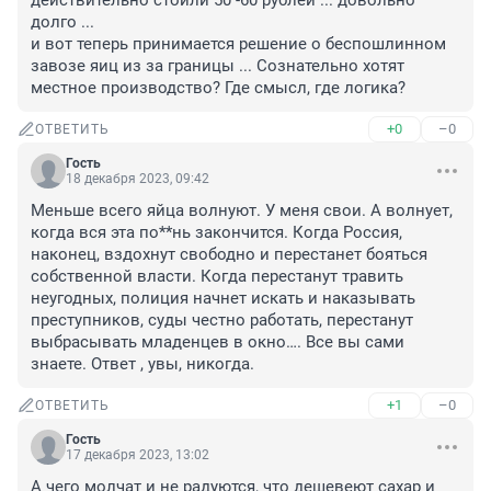
действительно стоили 50 -60 рублей ... довольно 
долго ... 

и вот теперь принимается решение о беспошлинном 
завозе яиц из за границы ... Сознательно хотят 
местное производство? Где смысл, где логика?
+0
–0
ОТВЕТИТЬ
Гость
18 декабря 2023, 09:42
Меньше всего яйца волнуют. У меня свои. А волнует, 
когда вся эта по**нь закончится. Когда Россия, 
наконец, вздохнут свободно и перестанет бояться 
собственной власти. Когда перестанут травить 
неугодных, полиция начнет искать и наказывать 
преступников, суды честно работать, перестанут 
выбрасывать младенцев в окно…. Все вы сами 
знаете. Ответ , увы, никогда.
+1
–0
ОТВЕТИТЬ
Гость
17 декабря 2023, 13:02
А чего молчат и не радуются, что дешевеют сахар и 