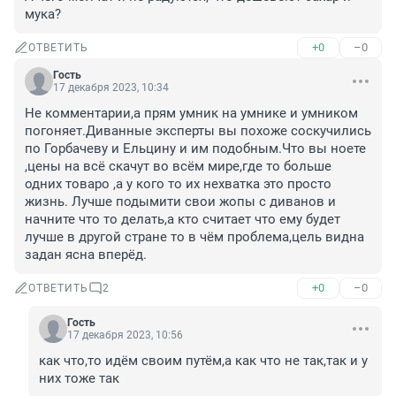
мука?
+0
–0
ОТВЕТИТЬ
Гость
17 декабря 2023, 10:34
Не комментарии,а прям умник на умнике и умником 
погоняет.Диванные эксперты вы похоже соскучились 
по Горбачеву и Ельцину и им подобным.Что вы ноете 
,цены на всё скачут во всём мире,где то больше 
одних товаро ,а у кого то их нехватка это просто 
жизнь. Лучше подымити свои жопы с диванов и 
начните что то делать,а кто считает что ему будет 
лучше в другой стране то в чём проблема,цель видна 
задан ясна вперёд.
+0
–0
ОТВЕТИТЬ
2
Гость
17 декабря 2023, 10:56
как что,то идём своим путём,а как что не так,так и у 
них тоже так