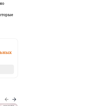
но
которые
льных