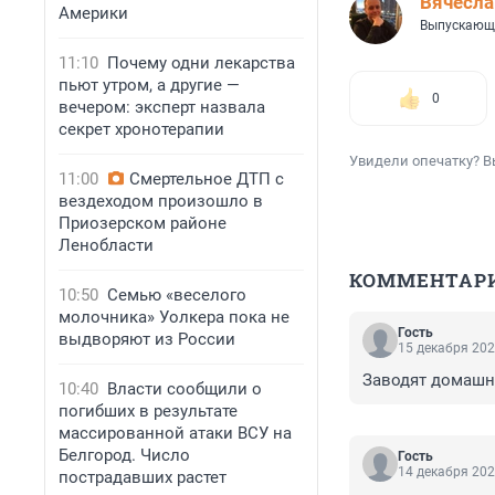
Вячесл
Америки
Выпускающ
11:10
Почему одни лекарства
пьют утром, а другие —
0
вечером: эксперт назвала
секрет хронотерапии
Увидели опечатку? В
11:00
Смертельное ДТП с
вездеходом произошло в
Приозерском районе
Ленобласти
КОММЕНТАР
10:50
Семью «веселого
молочника» Уолкера пока не
Гость
выдворяют из России
15 декабря 202
Заводят домашни
10:40
Власти сообщили о
погибших в результате
массированной атаки ВСУ на
Белгород. Число
Гость
14 декабря 202
пострадавших растет