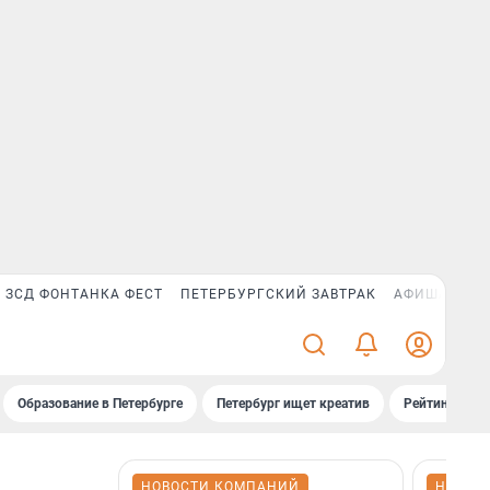
ЗСД ФОНТАНКА ФЕСТ
ПЕТЕРБУРГСКИЙ ЗАВТРАК
АФИША PLUS
Образование в Петербурге
Петербург ищет креатив
Рейтинги «Фо
НОВОСТИ КОМПАНИЙ
НОВОС