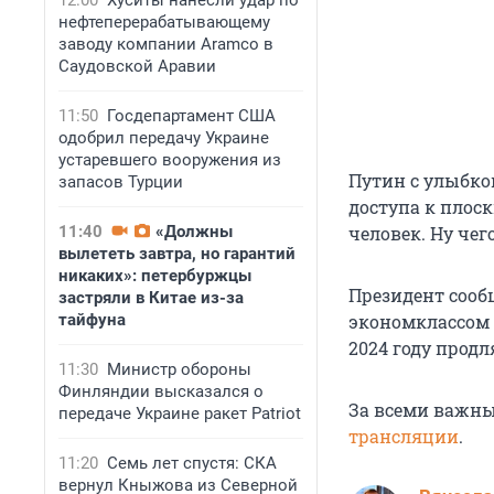
12:00
Хуситы нанесли удар по
нефтеперерабатывающему
заводу компании Aramco в
Саудовской Аравии
11:50
Госдепартамент США
одобрил передачу Украине
устаревшего вооружения из
Путин с улыбкой
запасов Турции
доступа к плос
11:40
«Должны
человек. Ну чег
вылететь завтра, но гарантий
никаких»: петербуржцы
Президент сооб
застряли в Китае из-за
тайфуна
экономклассом 
2024 году продл
11:30
Министр обороны
Финляндии высказался о
За всеми важн
передаче Украине ракет Patriot
трансляции
.
11:20
Семь лет спустя: СКА
вернул Кныжова из Северной