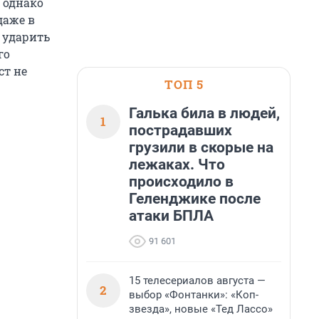
, однако
даже в
 ударить
го
ст не
ТОП 5
Галька била в людей,
1
пострадавших
грузили в скорые на
лежаках. Что
происходило в
Геленджике после
атаки БПЛА
91 601
15 телесериалов августа —
2
выбор «Фонтанки»: «Коп-
звезда», новые «Тед Лассо»