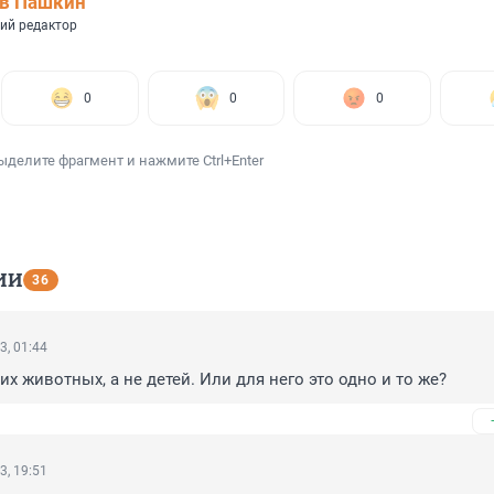
ав Пашкин
ий редактор
0
0
0
ыделите фрагмент и нажмите Ctrl+Enter
ИИ
36
3, 01:44
х животных, а не детей. Или для него это одно и то же?
3, 19:51