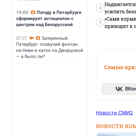
Надвигается
4
усилить без
10:00
Погоду в Петербурге
«Сами корми
сформирует антициклон с
5
центром над Белоруссией
приводят к 
07:07
Затерянный
Петербург: плавучий фонтан
на Неве и каток на Дворцовой
— а было ли?
Самые ярки
ВКо
Новости СМИ2
НОВОСТИ КО