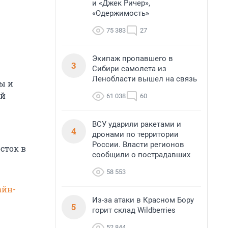
и «Джек Ричер»,
«Одержимость»
75 383
27
Экипаж пропавшего в
3
Сибири самолета из
Ленобласти вышел на связь
ы и
ой
61 038
60
ВСУ ударили ракетами и
4
дронами по территории
России. Власти регионов
сток в
сообщили о пострадавших
58 553
айн-
Из-за атаки в Красном Бору
5
горит склад Wildberries
52 844