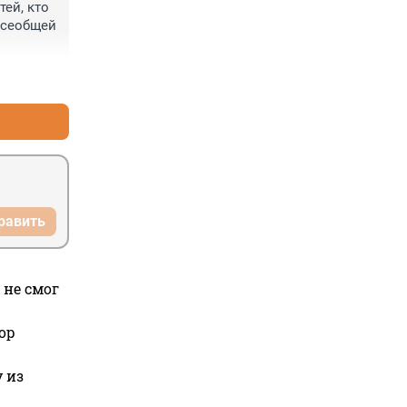
ей, кто 
всеобщей 
+3
–0
равить
 не смог
ор
 из