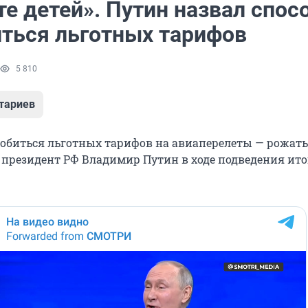
е детей». Путин назвал спосо
иться льготных тарифов
5 810
тариев
добиться льготных тарифов на авиаперелеты — рожать 
л президент РФ Владимир Путин в ходе подведения ито