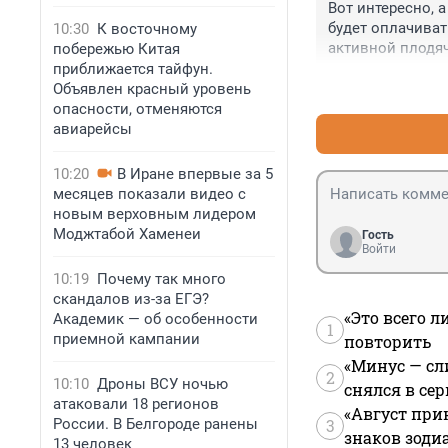
Вот интересно, а
будет оплачивать
10:30
К восточному
активной плодячк
побережью Китая
приближается тайфун.
Объявлен красный уровень
опасности, отменяются
авиарейсы
10:20
В Иране впервые за 5
месяцев показали видео с
новым верховным лидером
Моджтабой Хаменеи
Гость
Войти
10:19
Почему так много
скандалов из-за ЕГЭ?
«Это всего л
Академик — об особенности
1
приемной кампании
повторить
«Минус — сл
2
10:10
Дроны ВСУ ночью
снялся в се
атаковали 18 регионов
«Август при
России. В Белгороде ранены
3
знаков зоди
13 человек