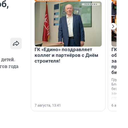
б,
ГК «Едино» поздравляет
ГК «А1
коллег и партнёров с Днём
объеди
детей.
строителя!
защит
гов года
прогр
биора
Группа к
Благотв
бездомн
заключил
стратеги
7 августа, 13:41
6 августа,