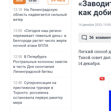
Все
СПБ
24 часа
«Заводит
13:10
На Ленинградскую
как доб
область надвигается сильный
ветер
14 декабря 2023, 15:00
13:00
«Сегодня наш регион
переживает тяжелый день»: в
36
коммен
Белгороде растет число жертв
ночной атаки БПЛА
Легкий способ 
12:50
В Петербурге
Такой совет да
Ростральные колонны зажгли
14 декабря.
в честь Дня окончания
Ленинградской битвы
12:40
Суперсенсация на
престижном турнире в
Торонто: россиянка
остановила первую ракетку
мира