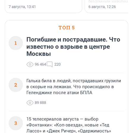
бездомным животным 
заключили соглашение
7 августа, 13:41
6 августа, 12:26
стратегическом сотрудн
ТОП 5
Погибшие и пострадавшие. Что
1
известно о взрыве в центре
Москвы
96 464
220
Галька била в людей, пострадавших грузили
2
в скорые на лежаках. Что происходило в
Геленджике после атаки БПЛА
89 888
15 телесериалов августа — выбор
3
«Фонтанки»: «Коп-звезда», новые «Тед
Лассо» и «Джек Ричер», «Одержимость»