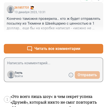
технике и способная иметь стратегическое значение 
разновидность, это бесцветная и прозрачная, с 
261857731
двойным лучепреломлением, для нужд оптики. 
13 декабря 2023, 13:31
Остальное поделочные камни для недорогих 
Конечно таможня проверила… кто ж будет отправлять 
украшений, кроме ювелирных, редкой окраски. При 
посылку из Тюмени в Швейцарию с ценностью в 1 
чём здесь стратегия?
доллар… еще бы на коробке написал - «можно не 
проверять, зуб даю ничего запрещенного». А указал 
+1
–0
бы сувенир/бижутерия/украшение/и т.п. стоимостью 
50€ и скорее всего никто бы и внимания не обратил…
Читать все комментарии
Гость
Отправить
Войти
«Это всего лишь шоу»: в чем секрет успеха
1
«Друзей», который никто не смог повторить