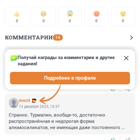
0
0
0
0
0
КОММЕНТАРИИ
14
Гость
13 декабря 2023, 15:21
Получай награды за комментарии и другие 
задания!
Отрпавитель редкостный глупец. Все зарубежные 
посылки вскрываются. Это было даже в более 
Подробнее в профиле
наплевательские времена. А уж в нынешнее-то 
-таможенников регулярно настрополяют. Можно 
+0
–0
всячески развлекаться стаможней но если 
пропустишь объект ограниченного оборота вылетишь 
Alex28
с теплого места сразу Они стараются
13 декабря 2023, 13:37
Странно. Турмалин, вообще-то, достаточно 
распространённая и недорогая форма 
алюмосиликатов, не имеющая даже постоянного 
химического состава. Действительно применяемая в 
+3
–0