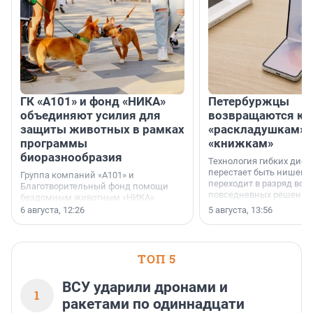
ГК «А101» и фонд «НИКА»
Петербуржцы
объединяют усилия для
возвращаются к
защиты животных в рамках
«раскладушкам» 
программы
«книжкам»
биоразнообразия
Технология гибких дисп
перестает быть нишевы
Группа компаний «А101» и
переходит в разряд вос
Благотворительный фонд помощи
повседневных решений
бездомным животным «НИКА»
заключили соглашение о
6 августа, 12:26
5 августа, 13:56
стратегическом сотрудничестве.
ТОП 5
ВСУ ударили дронами и
1
ракетами по одиннадцати