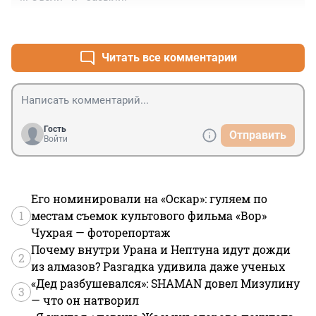
+0
–0
Читать все комментарии
Гость
Отправить
Войти
Его номинировали на «Оскар»: гуляем по
1
местам съемок культового фильма «Вор»
Чухрая — фоторепортаж
Почему внутри Урана и Нептуна идут дожди
2
из алмазов? Разгадка удивила даже ученых
«Дед разбушевался»: SHAMAN довел Мизулину
3
— что он натворил