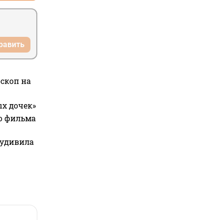
равить
оскоп на
ых дочек»
го фильма
 удивила