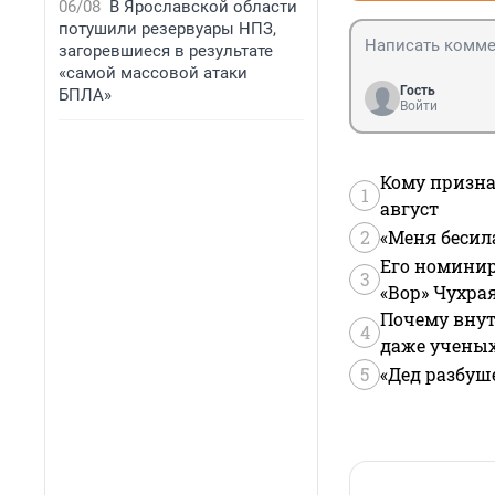
06/08
В Ярославской области
потушили резервуары НПЗ,
загоревшиеся в результате
«самой массовой атаки
Гость
БПЛА»
Войти
Кому призна
1
август
2
«Меня бесил
Его номинир
3
«Вор» Чухра
Почему внут
4
даже учены
5
«Дед разбуш