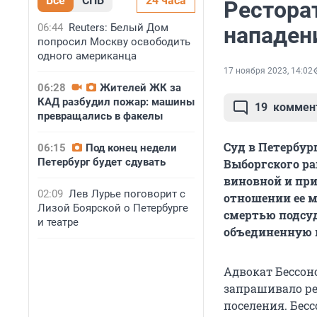
Все
СПБ
24 часа
Ресторат
06:44
Reuters: Белый Дом
нападен
попросил Москву освободить
одного американца
17 ноября 2023, 14:02
06:28
Жителей ЖК за
КАД разбудил пожар: машины
19
коммен
превращались в факелы
Суд в Петербур
06:15
Под конец недели
Петербург будет сдувать
Выборгского ра
виновной и при
02:09
Лев Лурье поговорит с
отношении ее м
Лизой Боярской о Петербурге
смертью подсуд
и театре
объединенную п
Адвокат Бессон
запрашивало ре
поселения. Бес