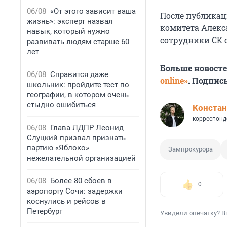
06/08
«От этого зависит ваша
После публикац
жизнь»: эксперт назвал
комитета Алек
навык, который нужно
сотрудники СК 
развивать людям старше 60
лет
Больше новост
06/08
Справится даже
online»
. Подпис
школьник: пройдите тест по
географии, в котором очень
стыдно ошибиться
Констан
корреспонд
06/08
Глава ЛДПР Леонид
Слуцкий призвал признать
партию «Яблоко»
Зампрокурора
нежелательной организацией
06/08
Более 80 сбоев в
0
аэропорту Сочи: задержки
коснулись и рейсов в
Петербург
Увидели опечатку? В