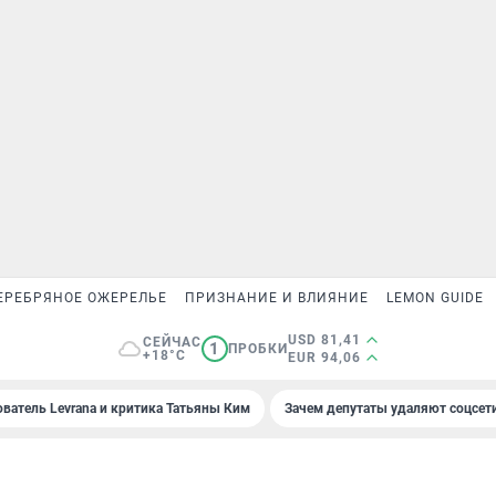
ЕРЕБРЯНОЕ ОЖЕРЕЛЬЕ
ПРИЗНАНИЕ И ВЛИЯНИЕ
LEMON GUIDE
USD 81,41
СЕЙЧАС
1
ПРОБКИ
+18°C
EUR 94,06
ователь Levrana и критика Татьяны Ким
Зачем депутаты удаляют соцсет