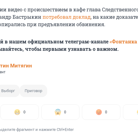
ии видео с происшествием в кафе глава Следственног
сандр Бастрыкин
потребовал доклад
, на какие доказат
опирались при предъявлении обвинения.
ей в нашем официальном телеграм-канале
«Фонтанка
ывайтесь, чтобы первыми узнавать о важном.
тин Митягин
ент
Выборг
Приговор
0
0
0
ыделите фрагмент и нажмите Ctrl+Enter