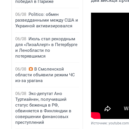
победил в Париже
06/08
Politico: обмен
разведданными между США и
Украиной активизировался
06/08
Июль стал рекордным
для «ЛизаАлерт» в Петербурге
и Ленобласти по
потерявшимся
06/08
В Смоленской
области объявили режим ЧС
из-за урагана
06/08
Экс-депутат Ано
Туртиайнен, получивший
статус беженца в РФ,
обвиняется в Финляндии в
совершении финансовых
преступлений
Источник: 
youtube.com