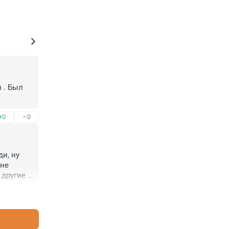
. Был 
+0
–0
, ну 
не 
другие 
+1
–0