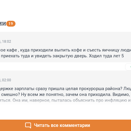
ИИ
19
, 18:02
ое кафе , куда приходили выпить кофе и съесть яичницу люди 
 приехать туда и увидеть закрытую дверь. Ходил туда лет 5
, 02:00
держке зарплаты сразу пришла целая прокурорша района? Люди
 смешно? Ну всем же понятно, зачем она приходила. Видимо, 
ться. Она им, наверное, пыталась объяснить про инфляцию и 
кие показались. А они уперлись.
Читать все комментарии