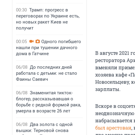
00:30
Трамп: прогресс в
переговорах по Украине есть,
но новых ракет Киев не
получит
00:05
Одного погибшего
нашли при тушении дачного
В августе 2021 
дома в Гатчине
ресторатора Ар
вменяли примен
06/08
До последних дней
работала с детьми: не стало
хозяева кафе «
Фаины Саевич
Новосельцеву, к
зарплаты.
06/08
Знаменитая тикток-
блогер, рассказывавшая о
борьбе с редкой формой рака,
Вскоре в соцсе
умерла в возрасте 26 лет
неоднозначную 
набрасывается 
06/08
Два золота с одной
был арестован
,
вышки: Терновой снова
два месяца про