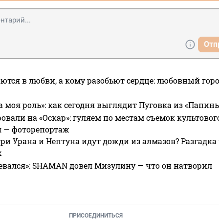
Отп
ются в любви, а кому разобьют сердце: любовный гор
а моя роль»: как сегодня выглядит Пуговка из «Папин
овали на «Оскар»: гуляем по местам съемок культово
я — фоторепортаж
ри Урана и Нептуна идут дожди из алмазов? Разгадка
х
евался»: SHAMAN довел Мизулину — что он натворил
ПРИСОЕДИНИТЬСЯ