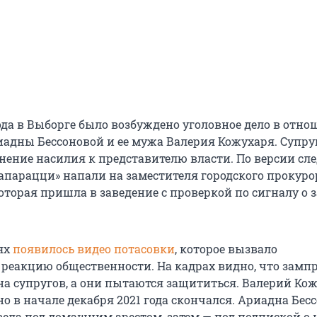
года в Выборге было возбуждено уголовное дело в отн
иадны Бессоновой и ее мужа Валерия Кожухаря. Супру
ение насилия к представителю власти. По версии сле
Папарацци» напали на заместителя городского прокуро
оторая пришла в заведение с проверкой по сигналу о 
тях
появилось видео потасовки
, которое вызвало
реакцию общественности. На кадрах видно, что замп
на супругов, а они пытаются защититься. Валерий Ко
 но в начале декабря 2021 года скончался. Ариадна Бес
вела под домашним арестом, затем — под подпиской о 