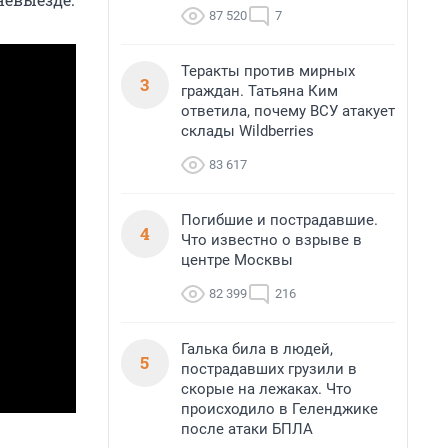
87 520
7
Теракты против мирных
3
граждан. Татьяна Ким
ответила, почему ВСУ атакует
склады Wildberries
83 617
Погибшие и пострадавшие.
4
Что известно о взрыве в
центре Москвы
82 399
216
Галька била в людей,
5
пострадавших грузили в
скорые на лежаках. Что
происходило в Геленджике
после атаки БПЛА