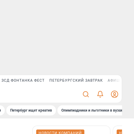
ЗСД ФОНТАНКА ФЕСТ
ПЕТЕРБУРГСКИЙ ЗАВТРАК
АФИША PLUS
и
Петербург ищет креатив
Олимпиадники и льготники в вузах СПб
НОВОСТИ КОМПАНИЙ
НОВОС