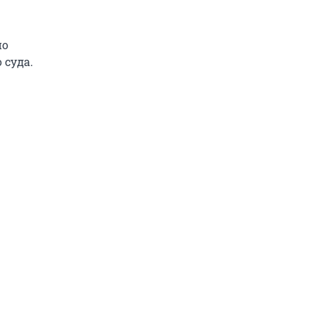
по
 суда.