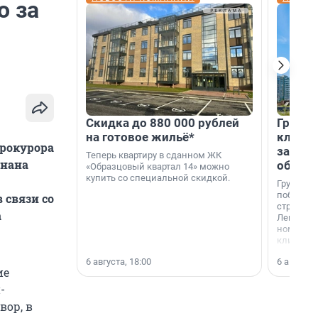
о за
Скидка до 880 000 рублей
Группа
на готовое жильё*
клиен
прокурора
застро
Теперь квартиру в сданном ЖК
знана
област
«Образцовый квартал 14» можно
купить со специальной скидкой.
Группа А
победите
 связи со
строител
а
Ленингра
номинац
клиенто
застройщ
6 августа, 18:00
6 августа,
области»
ие
-
вор, в