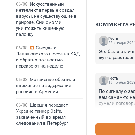
06/08
Искусственный
интеллект впервые создал
вирусы, не существующие в
природе. Они смогли
КОММЕНТАР
уничтожить кишечную
палочку
Гость
22 января 2024
06/08
Съезды с
Это было отличн
Левашовского шоссе на КАД
жутко расстроен
и обратно полностью
перекроют на неделю
Гость
06/08
Матвиенко обратила
19 ноября 2023
внимание на задержания
По сигналу о за
россиян в Армении
вам самим-то не
сумели договори
06/08
Швеция передаст
макроэкономичес
Украине танкер Caffa,
захваченный во время
следования в Петербург