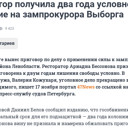
ор получила два года условн
ие на зампрокурора Выборга
9 423
тариев
ге вынес приговор по делу о применении силы к зам
йона Ленобласти. Ресторатор Ариадна Бессонова при
говорена к двум годам лишения свободы условно. В
ужа, Валерия Кожухаря, уголовное дело прекращено в
имого, пишет 17 ноября портал
47News
со ссылкой н
ресс-службу судов Петербурга.
овой Даниил Белов сообщил изданию, что гособвинен
альный срок для его подзащитной — два года колонии
сонова вину не признала и намерена обжаловать приго