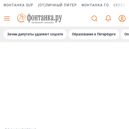
ФОНТАНКА SUP
(ОТ)ЛИЧНЫЙ ПИТЕР
ФОНТАНКА ГО
СЕРЕБР
Зачем депутаты удаляют соцсети
Образование в Петербурге
Ол