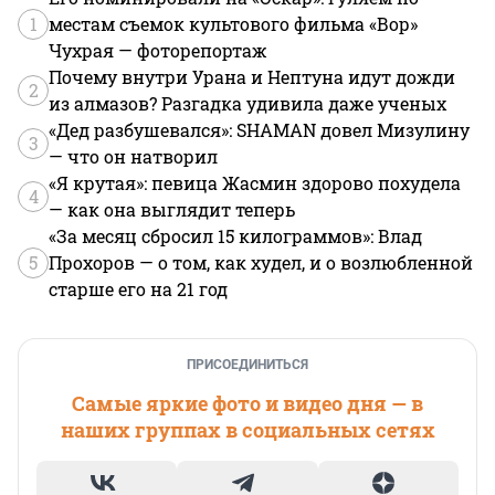
1
местам съемок культового фильма «Вор»
Чухрая — фоторепортаж
Почему внутри Урана и Нептуна идут дожди
2
из алмазов? Разгадка удивила даже ученых
«Дед разбушевался»: SHAMAN довел Мизулину
3
— что он натворил
«Я крутая»: певица Жасмин здорово похудела
4
— как она выглядит теперь
«За месяц сбросил 15 килограммов»: Влад
5
Прохоров — о том, как худел, и о возлюбленной
старше его на 21 год
ПРИСОЕДИНИТЬСЯ
Самые яркие фото и видео дня — в
наших группах в социальных сетях