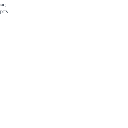
ие,
рть