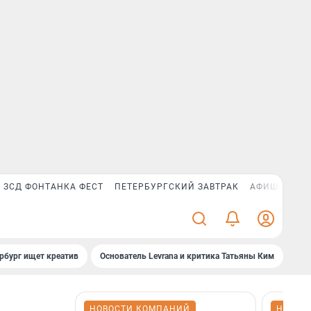
ЗСД ФОНТАНКА ФЕСТ
ПЕТЕРБУРГСКИЙ ЗАВТРАК
АФИША PLUS
рбург ищет креатив
Основатель Levrana и критика Татьяны Ким
Зач
НОВОСТИ КОМПАНИЙ
НОВОС