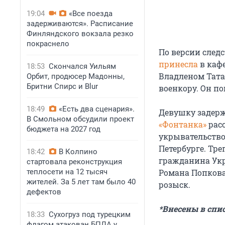
19:04
«Все поезда
задерживаются». Расписание
Финляндского вокзала резко
покраснело
По версии след
принесла
в кафе
18:53
Скончался Уильям
Владленом Тата
Орбит, продюсер Мадонны,
Бритни Спирс и Blur
военкору. Он по
18:49
«Есть два сценария».
Девушку задерж
В Смольном обсудили проект
«Фонтанка»
расс
бюджета на 2027 год
укрывательство
Петербурге. Тре
18:42
В Колпино
гражданина Ук
стартовала реконструкция
теплосети на 12 тысяч
Романа Попкова
жителей. За 5 лет там было 40
розыск.
дефектов
*Внесены в спи
18:33
Сухогруз под турецким
флагом атакован БПЛА у