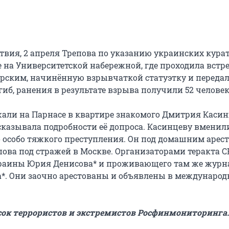
ствия, 2 апреля Трепова по указанию украинских кура
 на Университетской набережной, где проходила встре
рским, начинённую взрывчаткой статуэтку и передал
гиб, ранения в результате взрыва получили 52 человек
али на Парнасе в квартире знакомого Дмитрия Касин
казывала подробности её допроса. Касинцеву вменил
 особо тяжкого преступления. Он под домашним арест
пова под стражей в Москве. Организаторами теракта С
раины Юрия Денисова* и проживающего там же журн
*. Они заочно арестованы и объявлены в междунаро
сок террористов и экстремистов Росфинмониторинга.