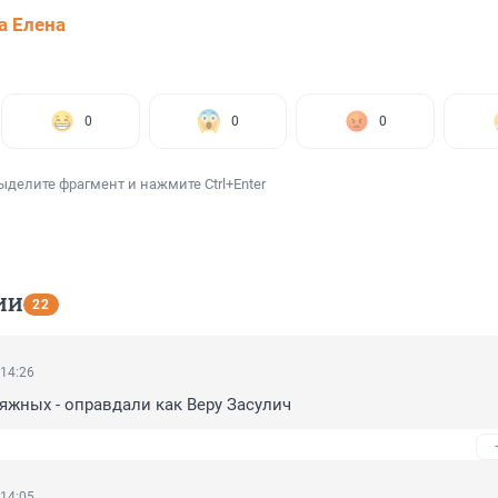
а Елена
0
0
0
ыделите фрагмент и нажмите Ctrl+Enter
ИИ
22
 14:26
яжных - оправдали как Веру Засулич
 14:05