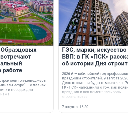
«Образцовых
ГЭС, марки, искусство
 встречают
ВВП: в ГК «ПСК» расск
нальный
об истории Дня строит
а работе
2026-й — юбилейный год профессио
праздника строителей. 9 августа 2026
 строителя топ-менеджеры
День строителя будет отмечаться в 70
минал-Ресурс“ — о планах
ГК «ПСК» напомнили о том, как появ
иях и поводах для
праздник и как поменялась роль
мизма.
строительства.
7 августа, 16:20