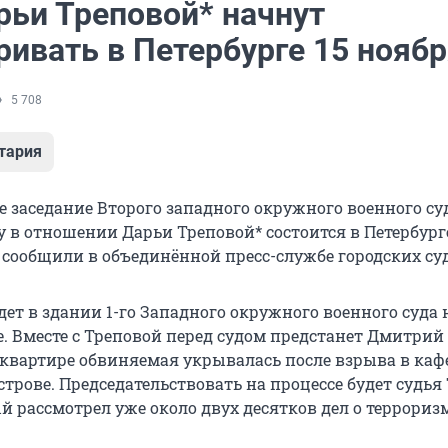
рьи Треповой* начнут
ривать в Петербурге 15 нояб
5 708
тария
е заседание Второго западного окружного военного су
 в отношении Дарьи Треповой* состоится в Петербурге
 сообщили в объединённой пресс-службе городских су
ет в здании 1-го Западного окружного военного суда 
. Вместе с Треповой перед судом предстанет Дмитрий
о квартире обвиняемая укрывалась после взрыва в каф
трове. Председательствовать на процессе будет судья
 рассмотрел уже около двух десятков дел о терроризм