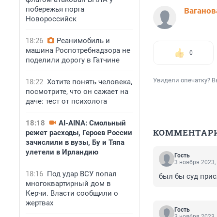
побережья порта
Ваганов
Новороссийск
18:26
Реанимобиль и
машина Роспотребнадзора не
0
поделили дорогу в Гатчине
Увидели опечатку? В
18:22
Хотите понять человека,
посмотрите, что он сажает на
даче: тест от психолога
18:18
AI-AINA: Смольный
КОММЕНТАР
режет расходы, Героев России
зачислили в вузы, Бу и Тяпа
улетели в Ирландию
Гость
3 ноября 2023,
18:16
Под удар ВСУ попал
был бы суд прис
многоквартирный дом в
Керчи. Власти сообщили о
жертвах
Гость
3 ноября 2023,