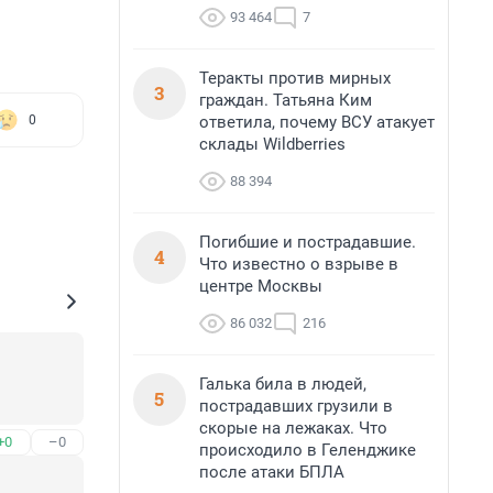
93 464
7
Теракты против мирных
3
граждан. Татьяна Ким
ответила, почему ВСУ атакует
0
склады Wildberries
88 394
Погибшие и пострадавшие.
4
Что известно о взрыве в
центре Москвы
86 032
216
Галька била в людей,
5
пострадавших грузили в
скорые на лежаках. Что
+0
–0
происходило в Геленджике
после атаки БПЛА