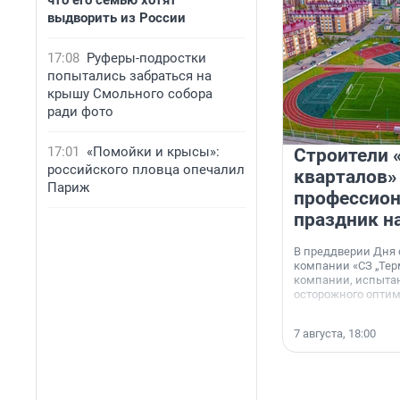
что его семью хотят
выдворить из России
17:08
Руферы-подростки
попытались забраться на
крышу Смольного собора
ради фото
17:01
«Помойки и крысы»:
Строители 
российского пловца опечалил
кварталов»
Париж
профессио
праздник н
В преддверии Дня
компании «СЗ „Тер
компании, испытан
осторожного опти
7 августа, 18:00