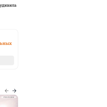
 удивила
льных