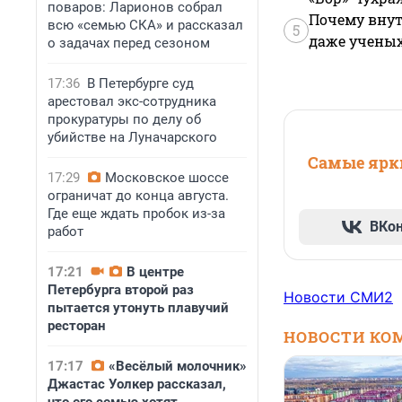
поваров: Ларионов собрал
Почему внут
всю «семью СКА» и рассказал
5
даже учены
о задачах перед сезоном
17:36
В Петербурге суд
арестовал экс-сотрудника
прокуратуры по делу об
убийстве на Луначарского
Самые ярки
17:29
Московское шоссе
ограничат до конца августа.
Где еще ждать пробок из-за
ВКо
работ
17:21
В центре
Петербурга второй раз
Новости СМИ2
пытается утонуть плавучий
ресторан
НОВОСТИ КО
17:17
«Весёлый молочник»
Джастас Уолкер рассказал,