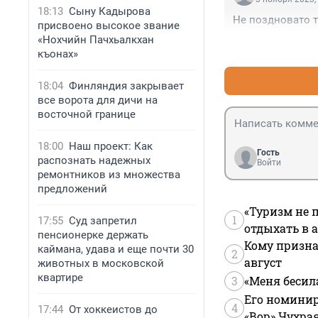
18:13
Сыну Кадырова
Не поздновато т
присвоено высокое звание
«Нохчийн Пачхьалкхан
къонах»
18:04
Финляндия закрывает
все ворота для дичи на
восточной границе
18:00
Наш проект: Как
Гость
распознать надежных
Войти
ремонтников из множества
предложений
«Туризм не 
1
17:55
Суд запретил
отдыхать в а
пенсионерке держать
Кому призна
каймана, удава и еще почти 30
2
август
животных в московской
квартире
3
«Меня бесил
Его номинир
4
17:44
От хоккеистов до
«Вор» Чухра