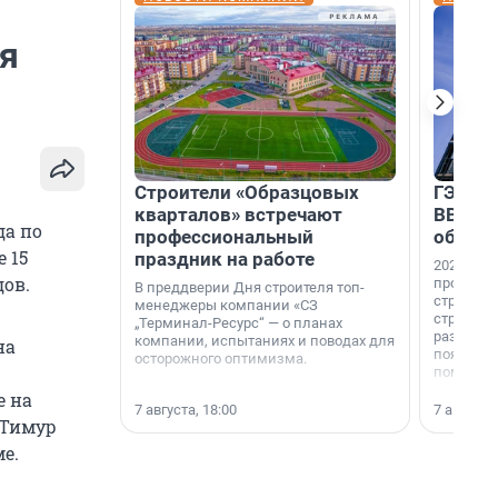
ря
Строители «Образцовых
ГЭС, м
кварталов» встречают
ВВП: в
да по
профессиональный
об ист
 15
праздник на работе
2026-й —
дов.
професси
В преддверии Дня строителя топ-
строителе
менеджеры компании «СЗ
строителя
„Терминал-Ресурс“ — о планах
раз. В ГК
компании, испытаниях и поводах для
на
появился
осторожного оптимизма.
поменяла
е на
7 августа, 18:00
7 августа,
 Тимур
е.