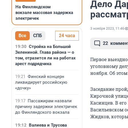
Дело Да
На Финляндском
рассмат
вокзале массовая задержка
электричек
3 ноября 2023, 11:46
Все
СПБ
24 часа
22
коммен
19:30
Стройка на Большой
Зелениной. Глава района — о
том, отразится ли на работах
Первое выездно
арест подрядчика
уголовному делу
ноября. Об этом
19:21
Финский концерн
ликвидирует российскую
«дочку»
Заседание пройд
Кирочной улице
19:17
Пассажирам назвали
Касинцев. В ег
причину задержки электричек
Васильевском ос
до Финляндского вокзала
Жидков, который
19:12
Валиева и Трусова