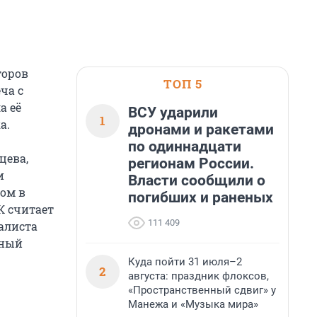
торов
ТОП 5
ча с
а её
ВСУ ударили
1
а.
дронами и ракетами
по одиннадцати
цева,
регионам России.
и
Власти сообщили о
ом в
погибших и раненых
К считает
111 409
алиста
дный
Куда пойти 31 июля–2
2
августа: праздник флоксов,
«Пространственный сдвиг» у
Манежа и «Музыка мира»