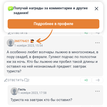
Получай награды за комментарии и другие 
111111111111118
задания!
1 ноября 2023, 19:49
Следи за собой, будь осторожен! Следи за собой... 
Подробнее в профиле
(С)
+0
–0
ОТВЕТИТЬ
260776421
1 ноября 2023, 15:54
А особенно любят волчары лыжню в многоснежье, в 
пору свадеб, в феврале. Гуляют подчас по полсотни 
км за ночь. Кто бы лыжню им пробил такой длины и 
оставил на ней незнакомый предмет: завтрак 
туриста?
+0
–0
ОТВЕТИТЬ
2
Гость
1 ноября 2023, 17:58
Туриста на завтрак кто бы оставил?