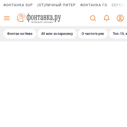
ФОНТАНКА SUP
(ОТ)ЛИЧНЫЙ ПИТЕР
ФОНТАНКА ГО
СЕРЕБР
Фонтан на Неве
40 млн за парковку
О чистоте рек
Топ-10, 