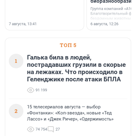
биоразнообразия
Группа компаний «А101»
Благотворительный фо
бездомным животным 
заключили соглашение
7 августа, 13:41
6 августа, 12:26
стратегическом сотрудн
ТОП 5
Галька била в людей,
1
пострадавших грузили в скорые
на лежаках. Что происходило в
Геленджике после атаки БПЛА
91 199
15 телесериалов августа — выбор
2
«Фонтанки»: «Коп-звезда», новые «Тед
Лассо» и «Джек Ричер», «Одержимость»
74 754
27