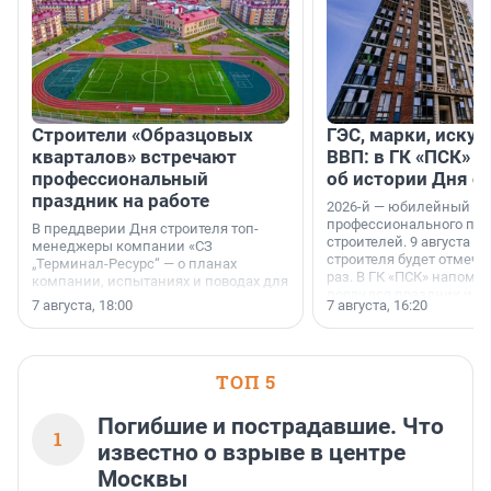
Строители «Образцовых
ГЭС, марки, искус
кварталов» встречают
ВВП: в ГК «ПСК» р
профессиональный
об истории Дня с
праздник на работе
2026-й — юбилейный го
профессионального пр
В преддверии Дня строителя топ-
строителей. 9 августа 2
менеджеры компании «СЗ
строителя будет отмечат
„Терминал-Ресурс“ — о планах
раз. В ГК «ПСК» напомни
компании, испытаниях и поводах для
появился праздник и к
осторожного оптимизма.
7 августа, 18:00
7 августа, 16:20
поменялась роль строит
ТОП 5
Погибшие и пострадавшие. Что
1
известно о взрыве в центре
Москвы