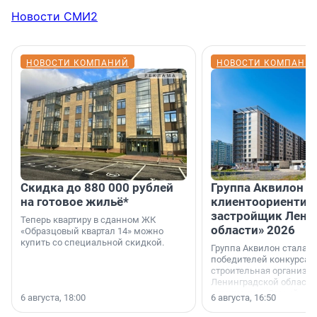
Новости СМИ2
НОВОСТИ КОМПАНИЙ
НОВОСТИ КОМПАНИ
Скидка до 880 000 рублей
Группа Аквилон 
на готовое жильё*
клиентоориентир
застройщик Лени
Теперь квартиру в сданном ЖК
области» 2026
«Образцовый квартал 14» можно
купить со специальной скидкой.
Группа Аквилон стала 
победителей конкурса 
строительная организа
Ленинградской области 
номинации «Самый
6 августа, 18:00
6 августа, 16:50
клиентоориентированн
застройщик Ленинград