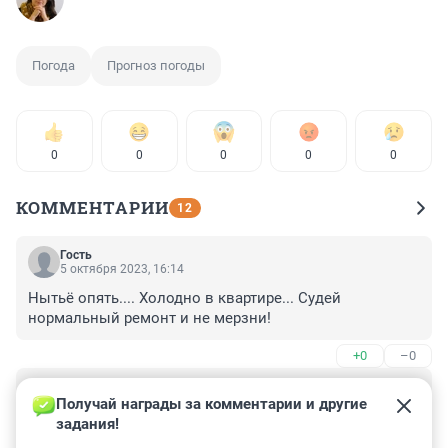
Погода
Прогноз погоды
0
0
0
0
0
КОММЕНТАРИИ
12
Гость
5 октября 2023, 16:14
Нытьё опять.... Холодно в квартире... Судей 
нормальный ремонт и не мерзни!
+0
–0
Гость
5 октября 2023, 12:38
Получай награды за комментарии и другие 
задания!
На канале Грибоедова у Невского проспекта 