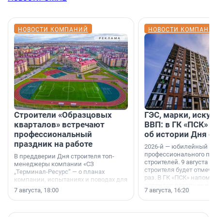
НОВОСТИ КОМПАНИЙ
НОВОСТИ КОМПАНИ
Строители «Образцовых
ГЭС, марки, искус
кварталов» встречают
ВВП: в ГК «ПСК» р
профессиональный
об истории Дня с
праздник на работе
2026-й — юбилейный го
профессионального пр
В преддверии Дня строителя топ-
строителей. 9 августа 2
менеджеры компании «СЗ
строителя будет отмечат
„Терминал-Ресурс“ — о планах
раз. В ГК «ПСК» напомни
компании, испытаниях и поводах для
появился праздник и к
осторожного оптимизма.
7 августа, 18:00
7 августа, 16:20
поменялась роль строит