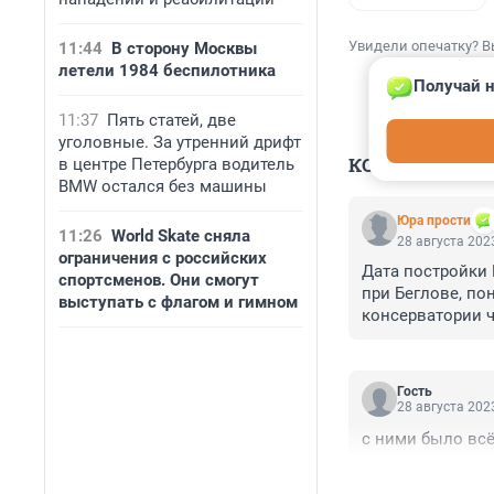
Увидели опечатку? В
11:44
В сторону Москвы
летели 1984 беспилотника
Получай н
11:37
Пять статей, две
уголовные. За утренний дрифт
КОММЕНТАР
в центре Петербурга водитель
BMW остался без машины
Юра прости
11:26
World Skate сняла
28 августа 2023
ограничения с российских
Дата постройки Е
спортсменов. Они смогут
при Беглове, по
выступать с флагом и гимном
консерватории ч
Гость
28 августа 2023
с ними было всё