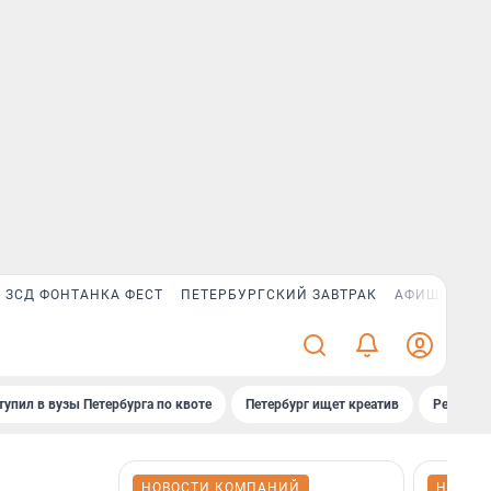
ЗСД ФОНТАНКА ФЕСТ
ПЕТЕРБУРГСКИЙ ЗАВТРАК
АФИША PLUS
тупил в вузы Петербурга по квоте
Петербург ищет креатив
Рейтинги
НОВОСТИ КОМПАНИЙ
НОВОС