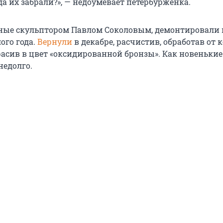
да их забрали?», — недоумевает петербурженка.
ные скульптором Павлом Соколовым, демонтировали 
ого года.
Вернули
в декабре, расчистив, обработав от 
расив в цвет «оксидированной бронзы». Как новенькие
недолго.