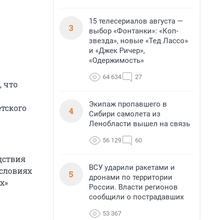
15 телесериалов августа —
3
выбор «Фонтанки»: «Коп-
звезда», новые «Тед Лассо»
и «Джек Ричер»,
«Одержимость»
64 634
27
, что
Экипаж пропавшего в
етского
4
Сибири самолета из
Ленобласти вышел на связь
56 129
60
дствия
ВСУ ударили ракетами и
условиях
5
дронами по территории
х»
России. Власти регионов
сообщили о пострадавших
53 367