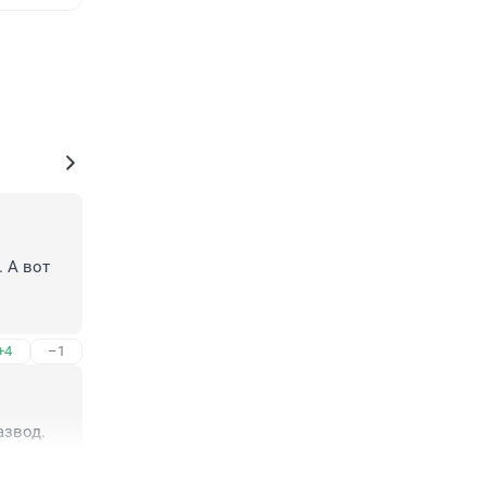
 А вот 
+4
–1
азвод.
+4
–0