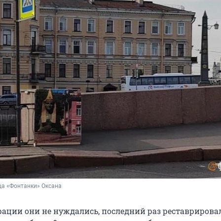
ца «Фонтанки» Оксана
врации они не нуждались, последний раз реставрирова