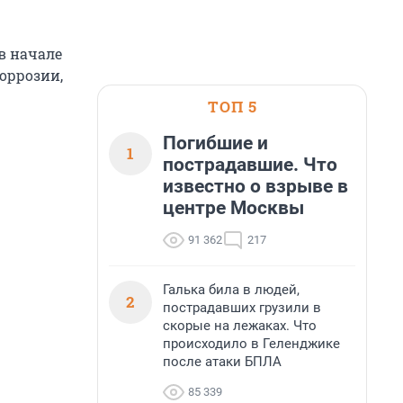
в начале
коррозии,
ТОП 5
Погибшие и
1
пострадавшие. Что
известно о взрыве в
центре Москвы
91 362
217
Галька била в людей,
2
пострадавших грузили в
скорые на лежаках. Что
происходило в Геленджике
после атаки БПЛА
85 339