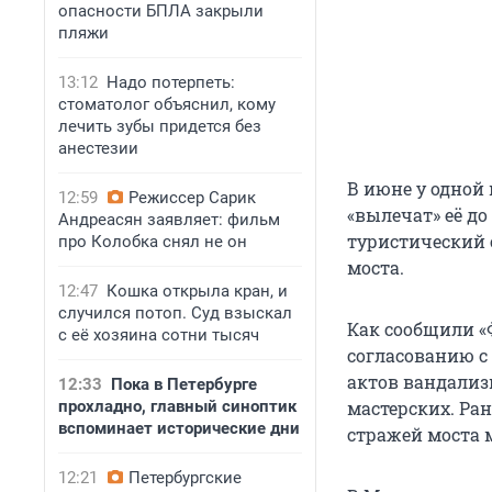
опасности БПЛА закрыли
пляжи
13:12
Надо потерпеть:
стоматолог объяснил, кому
лечить зубы придется без
анестезии
В июне у одной 
12:59
Режиссер Сарик
«вылечат» её до
Андреасян заявляет: фильм
туристический 
про Колобка снял не он
моста.
12:47
Кошка открыла кран, и
случился потоп. Суд взыскал
Как сообщили «
с её хозяина сотни тысяч
согласованию с
актов вандализ
12:33
Пока в Петербурге
прохладно, главный синоптик
мастерских. Ра
вспоминает исторические дни
стражей моста 
12:21
Петербургские