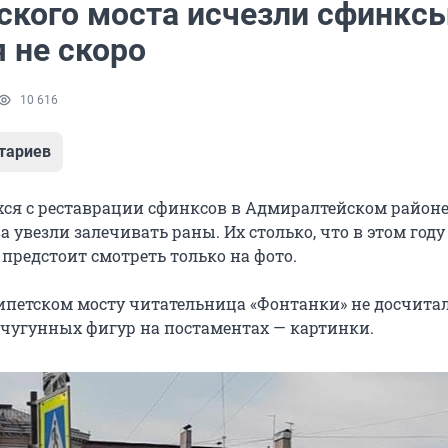
тского моста исчезли сфинксы
 не скоро
10 616
тариев
ся с реставрации сфинксов в Адмиралтейском район
а увезли залечивать раны. Их столько, что в этом год
 предстоит смотреть только на фото.
ипетском мосту читательница «Фонтанки» не досчитал
о чугунных фигур на постаментах — картинки.