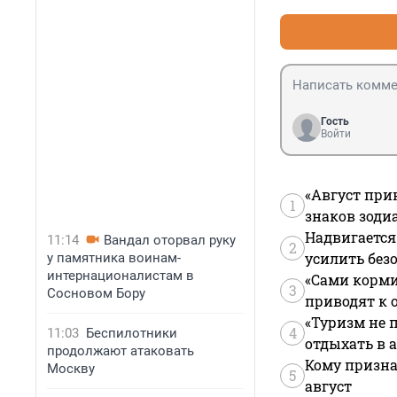
Гость
Войти
«Август при
1
знаков зоди
Надвигается
11:14
Вандал оторвал руку
2
усилить без
у памятника воинам-
интернационалистам в
«Сами корми
3
Сосновом Бору
приводят к 
«Туризм не 
4
11:03
Беспилотники
отдыхать в а
продолжают атаковать
Кому призна
Москву
5
август