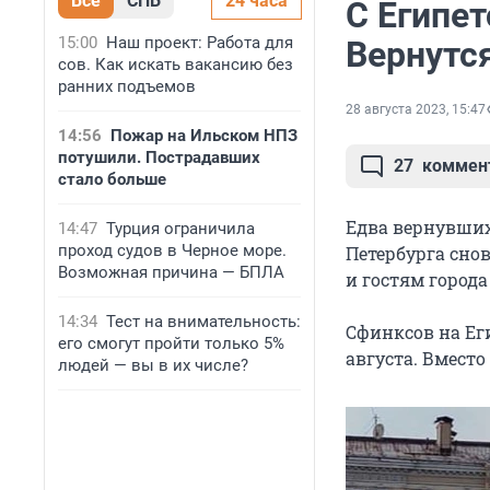
Все
СПБ
24 часа
С Египе
15:00
Наш проект: Работа для
Вернутся
сов. Как искать вакансию без
ранних подъемов
28 августа 2023, 15:47
14:56
Пожар на Ильском НПЗ
потушили. Пострадавших
27
коммен
стало больше
Едва вернувших
14:47
Турция ограничила
проход судов в Черное море.
Петербурга снов
Возможная причина — БПЛА
и гостям города
14:34
Тест на внимательность:
Сфинксов на Ег
его смогут пройти только 5%
августа. Вмест
людей — вы в их числе?