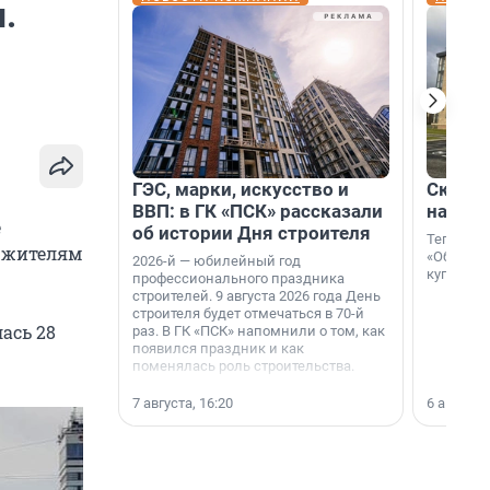
.
ГЭС, марки, искусство и
Скидка
ВВП: в ГК «ПСК» рассказали
на гот
е
об истории Дня строителя
Теперь к
у жителям
«Образцо
2026-й — юбилейный год
купить с
профессионального праздника
строителей. 9 августа 2026 года День
строителя будет отмечаться в 70-й
ась 28
раз. В ГК «ПСК» напомнили о том, как
появился праздник и как
поменялась роль строительства.
7 августа, 16:20
6 августа,