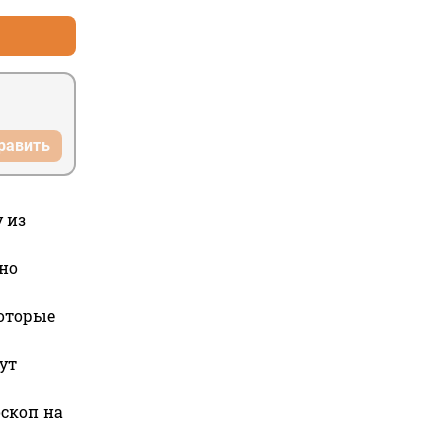
равить
 из
но
которые
ут
оскоп на