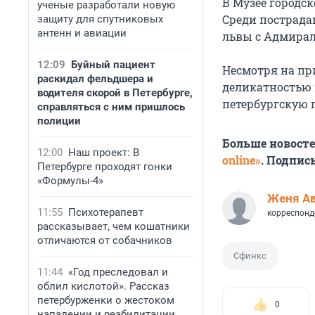
В Музее городс
ученые разработали новую
Среди пострада
защиту для спутниковых
антенн и авиации
львы с Адмирал
12:09
Буйный пациент
Несмотря на п
раскидал фельдшера и
деликатностью п
водителя скорой в Петербурге,
петербургскую 
справляться с ним пришлось
полиции
Больше новост
12:00
Наш проект: В
online»
. Подпис
Петербурге проходят гонки
«Формулы-4»
Женя А
11:55
Психотерапевт
корреспонд
рассказывает, чем кошатники
отличаются от собачников
Сфинкс
11:44
«Год преследовал и
облил кислотой». Рассказ
петербурженки о жестоком
0
нападении и реабилитации