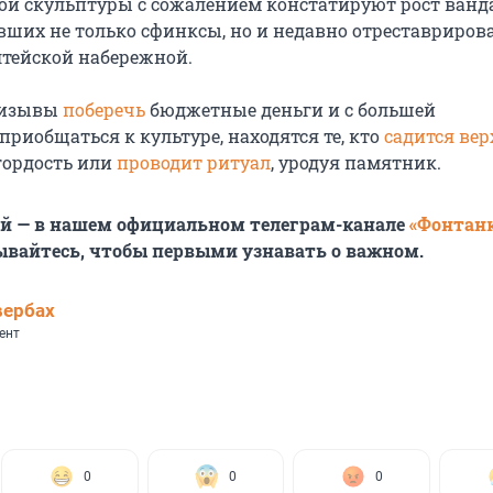
кой скульптуры с сожалением констатируют рост ванд
вших не только сфинксы, но и недавно отреставриро
тейской набережной.
ризывы
поберечь
бюджетные деньги и с большей
риобщаться к культуре, находятся те, кто
садится ве
гордость или
проводит ритуал
, уродуя памятник.
ей — в нашем официальном телеграм-канале
«Фонтан
ывайтесь, чтобы первыми узнавать о важном.
вербах
ент
0
0
0