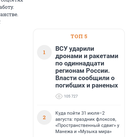
аботу.
анстве.
.
ТОП 5
ВСУ ударили
1
дронами и ракетами
по одиннадцати
регионам России.
Власти сообщили о
погибших и раненых
105 727
Куда пойти 31 июля–2
2
августа: праздник флоксов,
«Пространственный сдвиг» у
Манежа и «Музыка мира»