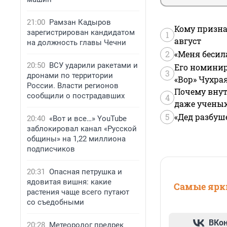
21:00
Рамзан Кадыров
Кому призна
зарегистрирован кандидатом
1
август
на должность главы Чечни
2
«Меня бесил
20:50
ВСУ ударили ракетами и
Его номинир
3
дронами по территории
«Вор» Чухра
России. Власти регионов
Почему внут
сообщили о пострадавших
4
даже учены
5
«Дед разбуш
20:40
«Вот и все…» YouTube
заблокировал канал «Русской
общины» на 1,22 миллиона
подписчиков
20:31
Опасная петрушка и
ядовитая вишня: какие
Самые ярки
растения чаще всего путают
со съедобными
ВКо
20:28
Метеоролог предрек