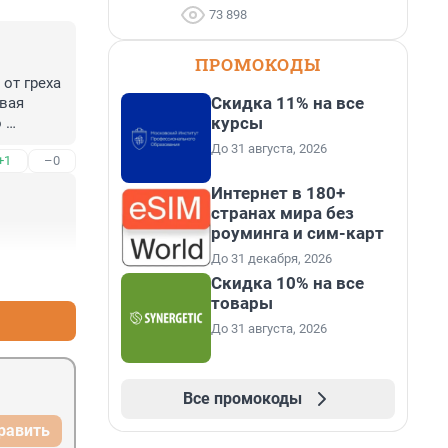
73 898
ПРОМОКОДЫ
т греха 
Скидка 11% на все
вая 
курсы
 
оворка 
До 31 августа, 2026
+1
–0
 
я на 
Интернет в 180+
там" 
странах мира без
роуминга и сим-карт
До 31 декабря, 2026
+0
–0
Скидка 10% на все
товары
До 31 августа, 2026
Все промокоды
равить