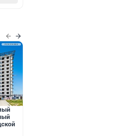
мый
«Лучший проект КРТ»
ный
Ленобласти — микрорайон
дской
«Город Звёзд»
Победителем профессионального конкурса