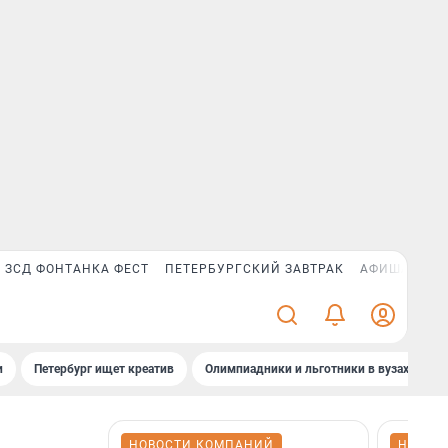
ЗСД ФОНТАНКА ФЕСТ
ПЕТЕРБУРГСКИЙ ЗАВТРАК
АФИША PLUS
и
Петербург ищет креатив
Олимпиадники и льготники в вузах СПб
НОВОСТИ КОМПАНИЙ
НОВОС