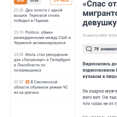
Все
СПБ
24 часа
«Спас от
23:30
Два золота с одной
мигрант
вышки: Терновой снова
девушку
победил в Париже
23:19
Politico: обмен
23 августа 2023, 18:35
разведданными между США и
Украиной активизировался
78
коммен
23:08
Июль стал рекордным
для «ЛизаАлерт» в Петербурге
Видеозапись до
и Ленобласти по
подмосковном Н
потерявшимся
кулаком в лицо
22:57
В Смоленской
области объявили режим ЧС
На кадрах мужчи
из-за урагана
него нет. Он та
что «спас ее от г