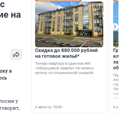
 с
ие на
Скидка до 880 000 рублей
Группа
на готовое жильё*
клиен
застро
Теперь квартиру в сданном ЖК
област
«Образцовый квартал 14» можно
шку в
купить со специальной скидкой.
Группа А
ось
победите
строител
Ленингра
номинац
клиенто
России у
застройщ
6 августа, 18:00
6 августа,
говорит,
области»