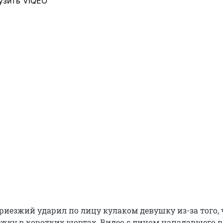
узить VIQEO
риезжий ударил по лицу кулаком девушку из-за того, 
жку в коротких шортах. Видео с лицом нападавшего в