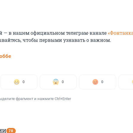
й — в нашем официальном телеграм-канале
«Фонтанка
ывайтесь, чтобы первыми узнавать о важном.
юббе
0
0
0
ыделите фрагмент и нажмите Ctrl+Enter
ИИ
78