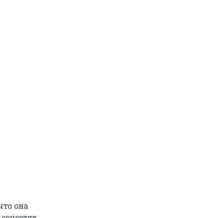
что она
 соцсетях