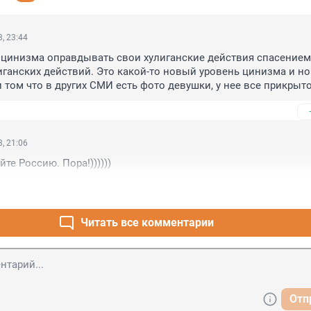
, 23:44
цинизма оправдывать свои хулиганские действия спасением о
иганских действий. Это какой-то новый уровень цинизма и но
 том что в других СМИ есть фото девушки, у нее все прикрыто
ой и не короткие шорты, а велосипедки до колен, так что отг
йдет. Судить иностранного хулигана с обязательной отсидкой и
ворением на историческую родину без права снова вернутьс
зненно, чтобы другим иностранным, доморощенным "экзорцис
, 21:06
впредь руки распускать в чужой стране.
те Россию. Пора!))))))
Читать все комментарии
Отп