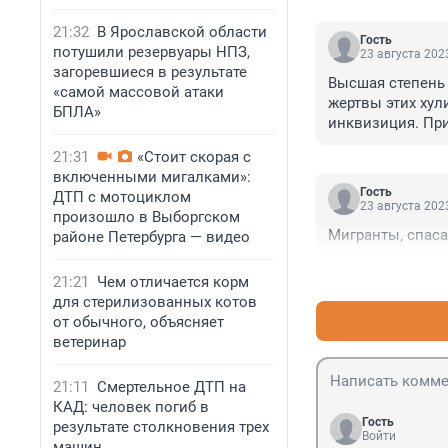
21:32
В Ярославской области
Гость
потушили резервуары НПЗ,
23 августа 2023
загоревшиеся в результате
Высшая степень 
«самой массовой атаки
жертвы этих хул
БПЛА»
инквизиция. При
длинной футболк
21:31
«Стоит скорая с
про грех не про
включенными мигалками»:
последующим выд
Гость
ДТП с мотоциклом
заработки пожи
23 августа 2023
произошло в Выборгском
неповадно было 
Мигранты, спасай
районе Петербурга — видео
21:21
Чем отличается корм
для стерилизованных котов
от обычного, объясняет
ветеринар
21:11
Смертельное ДТП на
КАД: человек погиб в
Гость
результате столкновения трех
Войти
машин