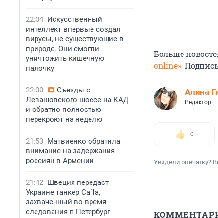
22:04
Искусственный
интеллект впервые создал
вирусы, не существующие в
природе. Они смогли
Больше новосте
уничтожить кишечную
online»
. Подпис
палочку
22:00
Съезды с
Алина Г
Левашовского шоссе на КАД
Редактор
и обратно полностью
перекроют на неделю
0
21:53
Матвиенко обратила
внимание на задержания
россиян в Армении
Увидели опечатку? В
21:42
Швеция передаст
Украине танкер Caffa,
захваченный во время
следования в Петербург
КОММЕНТАР