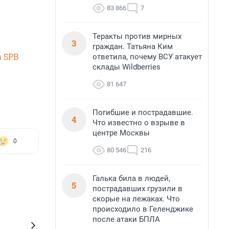
83 866
7
Теракты против мирных
3
граждан. Татьяна Ким
 SPB
ответила, почему ВСУ атакует
склады Wildberries
81 647
Погибшие и пострадавшие.
4
Что известно о взрыве в
центре Москвы
0
80 546
216
Галька била в людей,
5
пострадавших грузили в
скорые на лежаках. Что
происходило в Геленджике
после атаки БПЛА