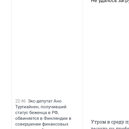
Не удалось загр
22:46
Экс-депутат Ано
Туртиайнен, получивший
статус беженца в РФ,
обвиняется в Финляндии в
Утром в среду п
совершении финансовых
вышла на пробе