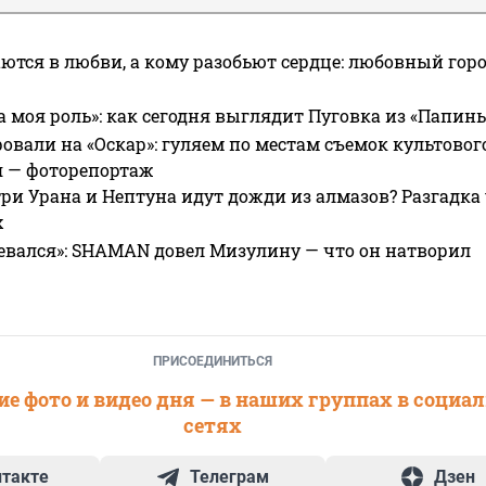
ются в любви, а кому разобьют сердце: любовный гор
а моя роль»: как сегодня выглядит Пуговка из «Папин
овали на «Оскар»: гуляем по местам съемок культово
я — фоторепортаж
ри Урана и Нептуна идут дожди из алмазов? Разгадка
х
евался»: SHAMAN довел Мизулину — что он натворил
ПРИСОЕДИНИТЬСЯ
е фото и видео дня — в наших группах в социа
сетях
нтакте
Телеграм
Дзен