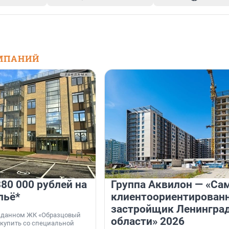
МПАНИЙ
80 000 рублей на
Группа Аквилон — «Са
льё*
клиентоориентирован
застройщик Ленингра
 сданном ЖК «Образцовый
области» 2026
 купить со специальной