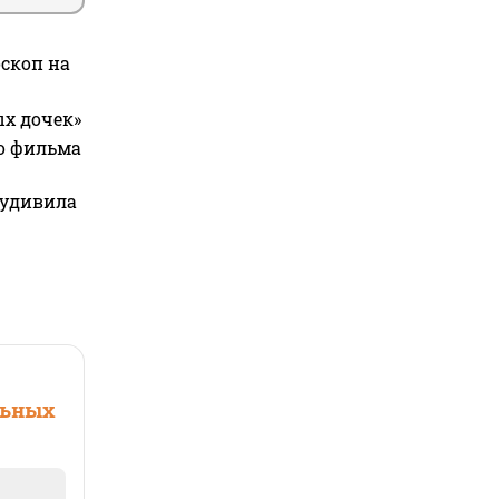
оскоп на
ых дочек»
го фильма
 удивила
льных