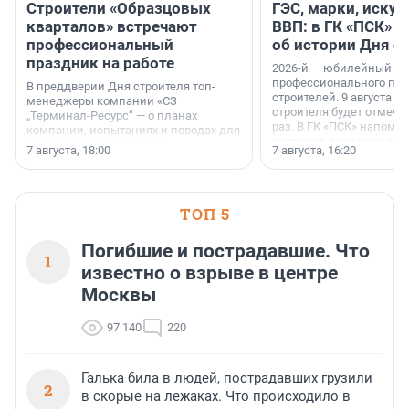
Строители «Образцовых
ГЭС, марки, искус
кварталов» встречают
ВВП: в ГК «ПСК» р
профессиональный
об истории Дня с
праздник на работе
2026-й — юбилейный го
профессионального пр
В преддверии Дня строителя топ-
строителей. 9 августа 2
менеджеры компании «СЗ
строителя будет отмечат
„Терминал-Ресурс“ — о планах
раз. В ГК «ПСК» напомни
компании, испытаниях и поводах для
появился праздник и к
осторожного оптимизма.
7 августа, 18:00
7 августа, 16:20
поменялась роль строит
ТОП 5
Погибшие и пострадавшие. Что
1
известно о взрыве в центре
Москвы
97 140
220
Галька била в людей, пострадавших грузили
2
в скорые на лежаках. Что происходило в