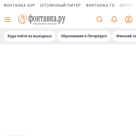
ФОНТАНКА SUP
(ОТ)ЛИЧНЫЙ ПИТЕР
ФОНТАНКА ГО
СЕРЕБР
Куда пойти на выходных
Образование в Петербурге
Финский за