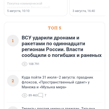
Покупка коммерческой
недвижимости финансовый
5 августа, 10:10
3 августа, 16:40
инструмент, доступный для многих
предпринимателей. Будь то новый
офис, склад, торговое помещение
или готовый арендный бизнес —
успех сделки зависит от правильного
ТОП 5
выбора объекта и грамотного
финансирования.
ВСУ ударили дронами и
1
ракетами по одиннадцати
регионам России. Власти
сообщили о погибших и раненых
108 791
Куда пойти 31 июля–2 августа: праздник
2
флоксов, «Пространственный сдвиг» у
Манежа и «Музыка мира»
89 463
7
Теракты против мирных граждан. Татьяна