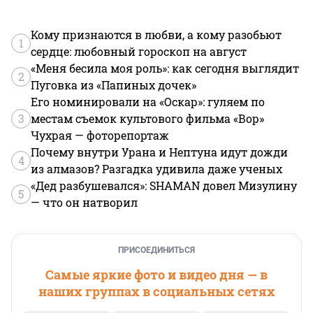
Кому признаются в любви, а кому разобьют
1
сердце: любовный гороскоп на август
«Меня бесила моя роль»: как сегодня выглядит
2
Пуговка из «Папиных дочек»
Его номинировали на «Оскар»: гуляем по
3
местам съемок культового фильма «Вор»
Чухрая — фоторепортаж
Почему внутри Урана и Нептуна идут дожди
4
из алмазов? Разгадка удивила даже ученых
«Дед разбушевался»: SHAMAN довел Мизулину
5
— что он натворил
ПРИСОЕДИНИТЬСЯ
Самые яркие фото и видео дня — в
наших группах в социальных сетях