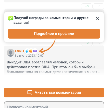
+0
–0
Гость
3 августа 2023, 10:13
Получай награды за комментарии и другие 
задания!
Да просто у Трампа крыша поехала от власти, 
выборы в США прозрачные, там ничего не нарисуешь. 
Подробнее в профиле
Суд присяжных это подтвердил.
+0
–0
Алик-1
3 августа 2023, 10:07
Выходит США возглавлял человек, который 
действовал против США. При этом он был выбран 
большинством на «самых демократических в мире» 
выборах и он же пытался противостоять результатам 
+0
–1
выборов, которые смещали его с поста. Итог: выборы 
в США это фарс, страной рулят те, кого никто не 
избирал
Читать все комментарии