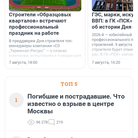
Строители «Образцовых
ГЭС, марки, искус
кварталов» встречают
ВВП: в ГК «ПСК» р
профессиональный
об истории Дня с
праздник на работе
2026-й — юбилейный го
профессионального пр
В преддверии Дня строителя топ-
строителей. 9 августа 2
менеджеры компании «СЗ
строителя будет отмечат
„Терминал-Ресурс“ — о планах
раз. В ГК «ПСК» напомни
компании, испытаниях и поводах для
появился праздник и к
осторожного оптимизма.
7 августа, 18:00
7 августа, 16:20
поменялась роль строит
ТОП 5
Погибшие и пострадавшие. Что
1
известно о взрыве в центре
Москвы
96 278
219