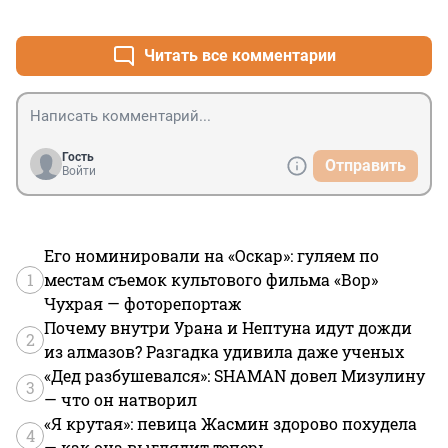
+0
–2
Читать все комментарии
Гость
Отправить
Войти
Его номинировали на «Оскар»: гуляем по
1
местам съемок культового фильма «Вор»
Чухрая — фоторепортаж
Почему внутри Урана и Нептуна идут дожди
2
из алмазов? Разгадка удивила даже ученых
«Дед разбушевался»: SHAMAN довел Мизулину
3
— что он натворил
«Я крутая»: певица Жасмин здорово похудела
4
— как она выглядит теперь