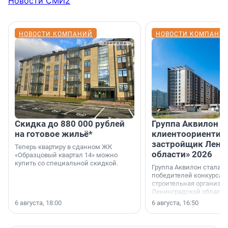
Новости СМИ2
НОВОСТИ КОМПАНИЙ
НОВОСТИ КОМПАНИ
Скидка до 880 000 рублей
Группа Аквилон 
на готовое жильё*
клиентоориентир
застройщик Лени
Теперь квартиру в сданном ЖК
области» 2026
«Образцовый квартал 14» можно
купить со специальной скидкой.
Группа Аквилон стала 
победителей конкурса 
строительная организа
Ленинградской области 
номинации «Самый
6 августа, 18:00
6 августа, 16:50
клиентоориентированн
застройщик Ленинград
области».