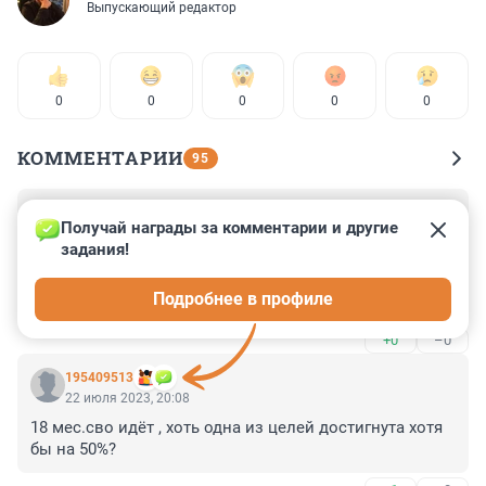
Выпускающий редактор
0
0
0
0
0
КОММЕНТАРИИ
95
Гость
24 сентября 2023, 08:19
Получай награды за комментарии и другие 
задания!
Прилетело, взорвалось - так ведь воюем, а чего вы 
ожидали? 

Подробнее в профиле
21-го вернулись из Крыма. Месяц прекрасно 
отдыхали на южном берегу назло всей этой 
+0
–0
европейской мерзоте! Не дождутся, чтобы по щелям 
забились от страха!!!
195409513
22 июля 2023, 20:08
18 мес.сво идёт , хоть одна из целей достигнута хотя 
бы на 50%?