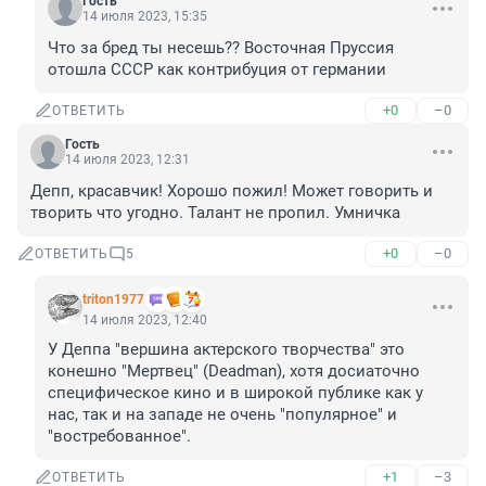
Гость
14 июля 2023, 15:35
Что за бред ты несешь?? Восточная Пруссия 
отошла СССР как контрибуция от германии
+0
–0
ОТВЕТИТЬ
Гость
14 июля 2023, 12:31
Депп, красавчик! Хорошо пожил! Может говорить и 
творить что угодно. Талант не пропил. Умничка
+0
–0
ОТВЕТИТЬ
5
triton1977
14 июля 2023, 12:40
У Деппа "вершина актерского творчества" это 
конешно "Мертвец" (Deadman), хотя досиаточно 
специфическое кино и в широкой публике как у 
нас, так и на западе не очень "популярное" и 
"востребованное".
+1
–3
ОТВЕТИТЬ