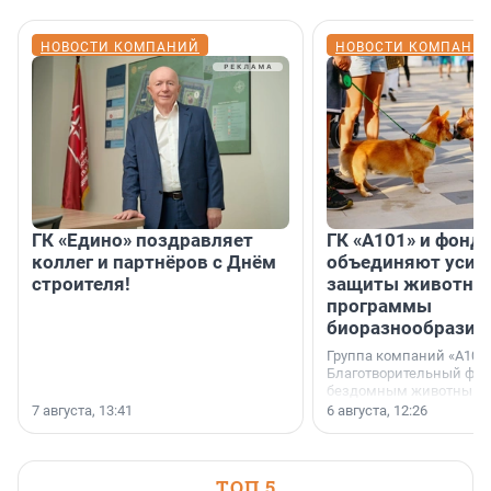
НОВОСТИ КОМПАНИЙ
НОВОСТИ КОМПАНИ
ГК «Едино» поздравляет
ГК «А101» и фонд
коллег и партнёров с Днём
объединяют усил
строителя!
защиты животных
программы
биоразнообразия
Группа компаний «А101»
Благотворительный фо
бездомным животным 
заключили соглашение
7 августа, 13:41
6 августа, 12:26
стратегическом сотрудн
ТОП 5