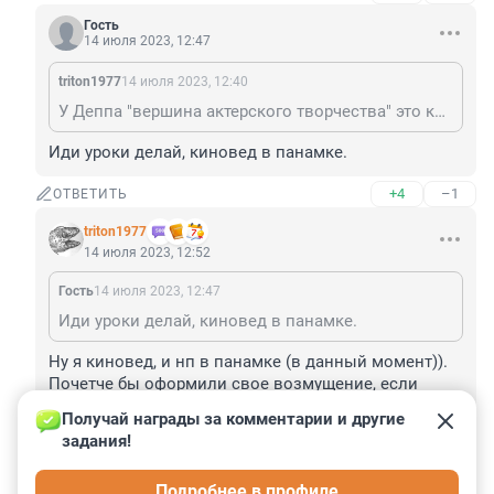
Гость
14 июля 2023, 12:47
triton1977
14 июля 2023, 12:40
У Деппа "вершина актерского творчества" это конешно "Мертвец" (Deadman), хотя досиаточно специфическое кино и в широкой публике как у нас, так и на западе не очень "популярное" и "востребованное".
Иди уроки делай, киновед в панамке.
+4
–1
ОТВЕТИТЬ
triton1977
14 июля 2023, 12:52
Гость
14 июля 2023, 12:47
Иди уроки делай, киновед в панамке.
Ну я киновед, и нп в панамке (в данный момент)). 
Почетче бы оформили свое возмущение, если 
конешно об упомянутым мною "Мертвецы" хотя бы 
Получай награды за комментарии и другие 
слышали))
задания!
+1
–3
ОТВЕТИТЬ
Подробнее в профиле