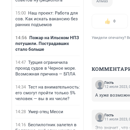
советов нутрициолога
Алмаз
15:00
Наш проект: Работа для
сов. Как искать вакансию без
0
ранних подъемов
14:56
Пожар на Ильском НПЗ
Увидели опечатку? В
потушили. Пострадавших
стало больше
14:47
Турция ограничила
проход судов в Черное море.
КОММЕНТАР
Возможная причина — БПЛА
Гость
14:34
Тест на внимательность:
12 июля 2023, 
его смогут пройти только 5%
А хуже возможн
человек — вы в их числе?
14:28
Умер отец Месси
Гость
11 июля 2023, 
14:16
Беспилотник залетел в
Это значит , что