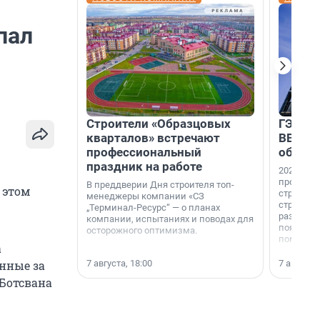
пал
Строители «Образцовых
ГЭС, м
кварталов» встречают
ВВП: в
профессиональный
об ист
праздник на работе
2026-й —
професси
В преддверии Дня строителя топ-
 этом
строителе
менеджеры компании «СЗ
строителя
„Терминал-Ресурс“ — о планах
раз. В ГК
компании, испытаниях и поводах для
появился
осторожного оптимизма.
поменяла
а
7 августа, 18:00
7 августа,
енные за
 Ботсвана