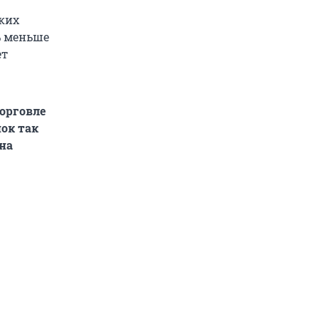
ких
4% меньше
ет
торговле
ок так
на