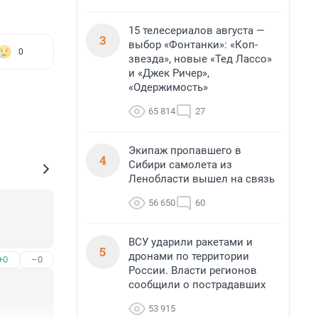
15 телесериалов августа —
3
выбор «Фонтанки»: «Коп-
0
звезда», новые «Тед Лассо»
и «Джек Ричер»,
«Одержимость»
65 814
27
Экипаж пропавшего в
4
Сибири самолета из
Ленобласти вышел на связь
56 650
60
ВСУ ударили ракетами и
5
дронами по территории
+0
–0
России. Власти регионов
сообщили о пострадавших
53 915