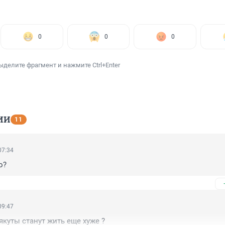
0
0
0
ыделите фрагмент и нажмите Ctrl+Enter
ИИ
11
07:34
о?
09:47
 якуты станут жить еще хуже ?