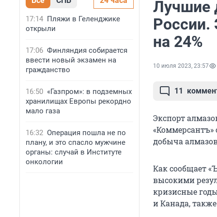
Все
СПБ
24 часа
Лучшие 
17:14
Пляжи в Геленджике
России. 
открыли
на 24%
17:06
Финляндия собирается
ввести новый экзамен на
10 июля 2023, 23:57
гражданство
11
коммен
16:50
«Газпром»: в подземных
хранилищах Европы рекордно
мало газа
Экспорт алмазов
«Коммерсантъ» 
16:32
Операция пошла не по
добыча алмазов 
плану, и это спасло мужчине
органы: случай в Институте
онкологии
Как сообщает «
высокими резул
кризисные годы
и Канада, также