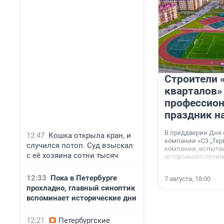
Строители 
кварталов»
профессио
праздник н
В преддверии Дня
12:47
Кошка открыла кран, и
компании «СЗ „Тер
случился потоп. Суд взыскал
компании, испытан
с её хозяина сотни тысяч
осторожного опти
12:33
Пока в Петербурге
7 августа, 18:00
прохладно, главный синоптик
вспоминает исторические дни
12:21
Петербургские