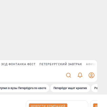
ЗСД ФОНТАНКА ФЕСТ
ПЕТЕРБУРГСКИЙ ЗАВТРАК
АФИША PLUS
тупил в вузы Петербурга по квоте
Петербург ищет креатив
Рейтинги
НОВОСТИ КОМПАНИЙ
НОВОС