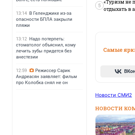
«Туризм не 
5
отдыхать в а
13:14
В Геленджике из-за
опасности БПЛА закрыли
пляжи
13:12
Надо потерпеть:
стоматолог объяснил, кому
Самые ярки
лечить зубы придется без
анестезии
12:59
Режиссер Сарик
ВКо
Андреасян заявляет: фильм
про Колобка снял не он
Новости СМИ2
НОВОСТИ КО