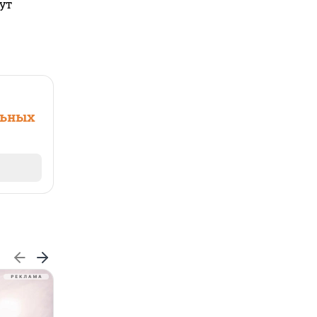
ут
льных