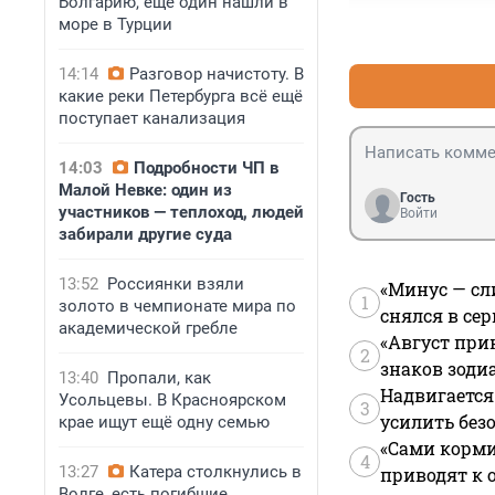
Болгарию, ещё один нашли в
море в Турции
14:14
Разговор начистоту. В
какие реки Петербурга всё ещё
поступает канализация
14:03
Подробности ЧП в
Малой Невке: один из
Гость
участников — теплоход, людей
Войти
забирали другие суда
13:52
Россиянки взяли
«Минус — сл
1
золото в чемпионате мира по
снялся в се
академической гребле
«Август при
2
знаков зоди
13:40
Пропали, как
Надвигается
Усольцевы. В Красноярском
3
усилить без
крае ищут ещё одну семью
«Сами корми
4
13:27
Катера столкнулись в
приводят к 
Волге, есть погибшие