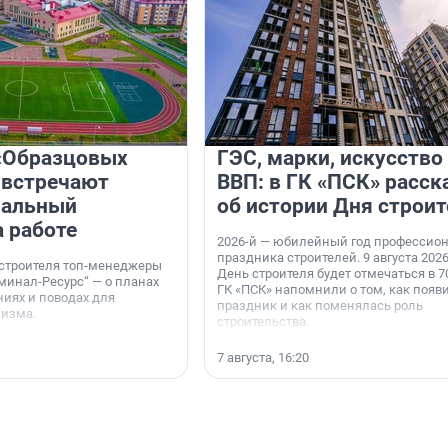
«Образцовых
ГЭС, марки, искусство
 встречают
ВВП: в ГК «ПСК» расск
нальный
об истории Дня строит
а работе
2026-й — юбилейный год профессио
праздника строителей. 9 августа 2026
 строителя топ-менеджеры
День строителя будет отмечаться в 70
минал-Ресурс“ — о планах
ГК «ПСК» напомнили о том, как появ
иях и поводах для
праздник и как поменялась роль
мизма.
строительства.
7 августа, 16:20