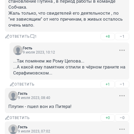
становление Путина , в период работы в команде 
Собчака.

Жаль только, что свидетелей его деятельности , по 
"не зависящим" от него причинам, в живых осталось 
очень мало.
+8
–1
ОТВЕТИТЬ
1
Гость
9 июля 2023, 10:12
...Так помянем же Рому Цепова...

...А какой ему памятник отлили в чёрном граните на 
Серафимовском...
+1
–1
ОТВЕТИТЬ
Гость
9 июля 2023, 08:40
Плугин - пшел вон из Питера!
+0
–0
ОТВЕТИТЬ
Гость
9 июля 2023, 07:02