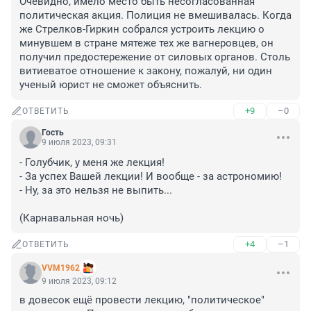
Очевидно, имело место быть несогласованная 
политическая акция. Полиция не вмешивалась. Когда 
же Стрелков-Гиркин собрался устроить лекцию о 
минувшем в стране мятеже тех же вагнеровцев, он 
получил предостережение от силовых органов. Столь 
витиеватое отношение к закону, пожалуй, ни один 
ученый юрист не сможет объяснить.
+9
–0
ОТВЕТИТЬ
Гость
9 июля 2023, 09:31
- Голубчик, у меня же лекция!

- За успех Вашей лекции! И вообще - за астрономию!

- Ну, за это нельзя не выпить...

(Карнавальная ночь)
+4
–1
ОТВЕТИТЬ
VVM1962
9 июля 2023, 09:12
в довесок ещё провести лекцию, "политическое" 