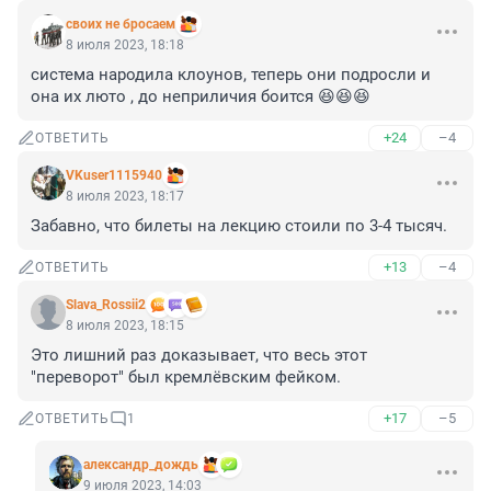
своих не бросаем
8 июля 2023, 18:18
система народила клоунов, теперь они подросли и 
она их люто , до неприличия боится 😆😆😆
+24
–4
ОТВЕТИТЬ
VKuser1115940
8 июля 2023, 18:17
Забавно, что билеты на лекцию стоили по 3-4 тысяч.
+13
–4
ОТВЕТИТЬ
Slava_Rossii2
8 июля 2023, 18:15
Это лишний раз доказывает, что весь этот 
"переворот" был кремлёвским фейком.
+17
–5
ОТВЕТИТЬ
1
александр_дождь
9 июля 2023, 14:03