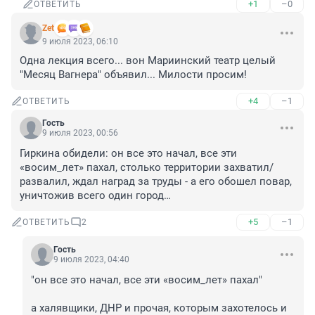
+1
–0
ОТВЕТИТЬ
Zet
9 июля 2023, 06:10
Одна лекция всего... вон Мариинский театр целый 
"Месяц Вагнера" объявил... Милости просим!
+4
–1
ОТВЕТИТЬ
Гость
9 июля 2023, 00:56
Гиркина обидели: он все это начал, все эти 
«восим_лет» пахал, столько территории захватил/
развалил, ждал наград за труды - а его обошел повар, 
уничтожив всего один город…
+5
–1
ОТВЕТИТЬ
2
Гость
9 июля 2023, 04:40
"он все это начал, все эти «восим_лет» пахал"

а халявщики, ДНР и прочая, которым захотелось и 