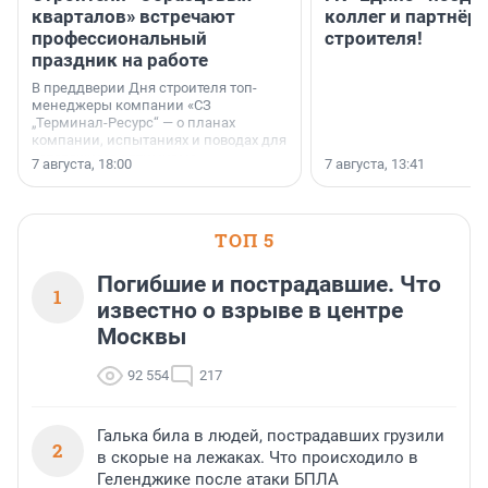
кварталов» встречают
коллег и партнёр
профессиональный
строителя!
праздник на работе
В преддверии Дня строителя топ-
менеджеры компании «СЗ
„Терминал-Ресурс“ — о планах
компании, испытаниях и поводах для
осторожного оптимизма.
7 августа, 18:00
7 августа, 13:41
ТОП 5
Погибшие и пострадавшие. Что
1
известно о взрыве в центре
Москвы
92 554
217
Галька била в людей, пострадавших грузили
2
в скорые на лежаках. Что происходило в
Геленджике после атаки БПЛА