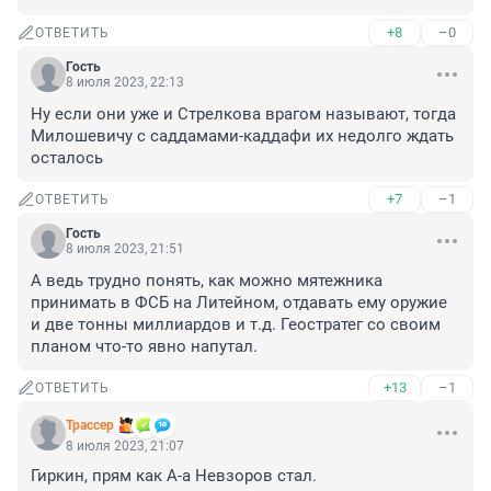
+8
–0
ОТВЕТИТЬ
Гость
8 июля 2023, 22:13
Ну если они уже и Стрелкова врагом называют, тогда 
Милошевичу с саддамами-каддафи их недолго ждать 
осталось
+7
–1
ОТВЕТИТЬ
Гость
8 июля 2023, 21:51
А ведь трудно понять, как можно мятежника 
принимать в ФСБ на Литейном, отдавать ему оружие 
и две тонны миллиардов и т.д. Геостратег со своим 
планом что-то явно напутал.
+13
–1
ОТВЕТИТЬ
Трассер
8 июля 2023, 21:07
Гиркин, прям как А-а Невзоров стал.