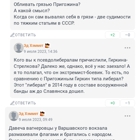
Обливать грязью Пригожина?

А какой смысл?

Когда он сам вывалял себя в грязи - две судимости 
по тяжким статьям в СССР.
+2
–0
ОТВЕТИТЬ
Эд Хэммет
9 июля 2023, 14:36
Кого вы к псевдолибералам причислили, Гиркина-
Стрелкова? Далеко же, однако, всё у нас заехало! А 
я то полагал, что он экстремист-боевик. То есть, по 
сравнению с Пригожиным Гиркин типа либерал? 
Этот "либерал" в 2014 году в составе вооруженной 
банды аж до Славянска дошел.
+0
–1
ОТВЕТИТЬ
Эд Хэммет
9 июля 2023, 09:49
Давеча вагнеровцы у Варшавского вокзала 
размахивали флагами и братались с народом. 