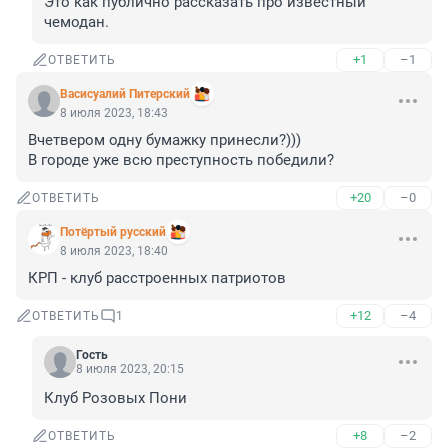
Это как публично рассказать про известный 
чемодан.
+1
–1
ОТВЕТИТЬ
Васисуалий Питерский
8 июля 2023, 18:43
Вчетвером одну бумажку принесли?))) 

В городе уже всю преступность победили?
+20
–0
ОТВЕТИТЬ
Потёртый русский
8 июля 2023, 18:40
КРП - клуб расстроенных патриотов
+12
–4
ОТВЕТИТЬ
1
Гость
8 июля 2023, 20:15
Клуб Розовых Пони
+8
–2
ОТВЕТИТЬ