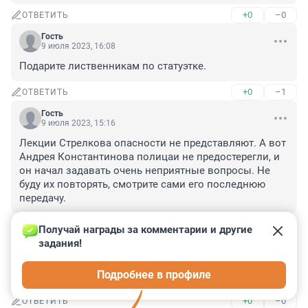
+0
–0
ОТВЕТИТЬ
Гость
9 июля 2023, 16:08
Подарите лиственникам по статуэтке.
+0
–1
ОТВЕТИТЬ
Гость
9 июля 2023, 15:16
Лекции Стрелкова опасности не представляют. А вот 
Андрея Константинова полицаи не предостерегли, и 
он начал задавать очень неприятные вопросы. Не 
буду их повторять, смотрите сами его последнюю 
передачу.
+0
–0
ОТВЕТИТЬ
Получай награды за комментарии и другие 
задания!
Гость
9 июля 2023, 14:56
Подробнее в профиле
Вот и хорошо. Нечего Вагнеров грязью поливать
+0
–0
ОТВЕТИТЬ