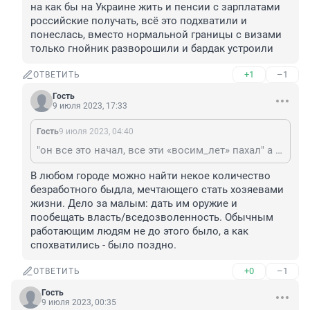
на как бы на Украине жить и пенсии с зарплатами 
российские получать, всё это подхватили и 
понеслась, вместо нормальной границы с визами 
только гнойник разворошили и бардак устроили
+1
–1
ОТВЕТИТЬ
Гость
9 июля 2023, 17:33
Гость
9 июля 2023, 04:40
"он все это начал, все эти «восим_лет» пахал" а халявщики, ДНР и прочая, которым захотелось и на как бы на Украине жить и пенсии с зарплатами российские получать, всё это подхватили и понеслась, вместо нормальной границы с визами только гнойник разворошили и бардак устроили
В любом городе можно найти некое количество 
безработного быдла, мечтающего стать хозяевами 
жизни. Дело за малым: дать им оружие и 
пообещать власть/вседозволенность. Обычным 
работающим людям не до этого было, а как 
спохватились - было поздно.
+0
–1
ОТВЕТИТЬ
Гость
9 июля 2023, 00:35