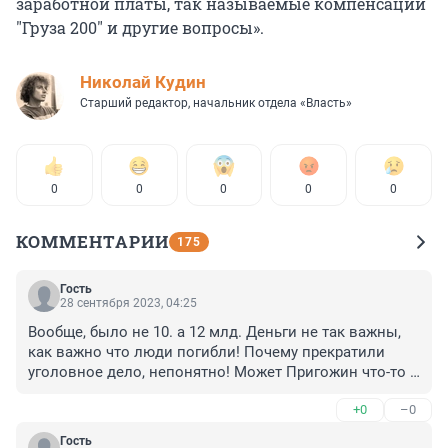
заработной платы, так называемые компенсации
"Груза 200" и другие вопросы».
Николай Кудин
Старший редактор, начальник отдела «Власть»
0
0
0
0
0
КОММЕНТАРИИ
175
Гость
28 сентября 2023, 04:25
Вообще, было не 10. а 12 млд. Деньги не так важны, 
как важно что люди погибли! Почему прекратили 
уголовное дело, непонятно! Может Пригожин что-то 
мог рассказать и поэтому его в дальнейшем убрали! А 
+0
–0
может он живее всех живых и где-нибудь с чужим 
паспортом( а их у него было несколько) сидит где-
Гость