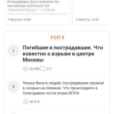
В преддверии Дня строителя топ-
менеджеры компании «СЗ
„Терминал-Ресурс“ — о планах
компании, испытаниях и поводах для
осторожного оптимизма.
7 августа, 18:00
7 августа, 13:41
ТОП 5
Погибшие и пострадавшие. Что
1
известно о взрыве в центре
Москвы
92 585
217
Галька била в людей, пострадавших грузили
2
в скорые на лежаках. Что происходило в
Геленджике после атаки БПЛА
86 415