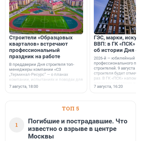
Строители «Образцовых
ГЭС, марки, искус
кварталов» встречают
ВВП: в ГК «ПСК» р
профессиональный
об истории Дня с
праздник на работе
2026-й — юбилейный го
профессионального пр
В преддверии Дня строителя топ-
строителей. 9 августа 2
менеджеры компании «СЗ
строителя будет отмечат
„Терминал-Ресурс“ — о планах
раз. В ГК «ПСК» напомни
компании, испытаниях и поводах для
появился праздник и к
осторожного оптимизма.
7 августа, 18:00
7 августа, 16:20
поменялась роль строит
ТОП 5
Погибшие и пострадавшие. Что
1
известно о взрыве в центре
Москвы