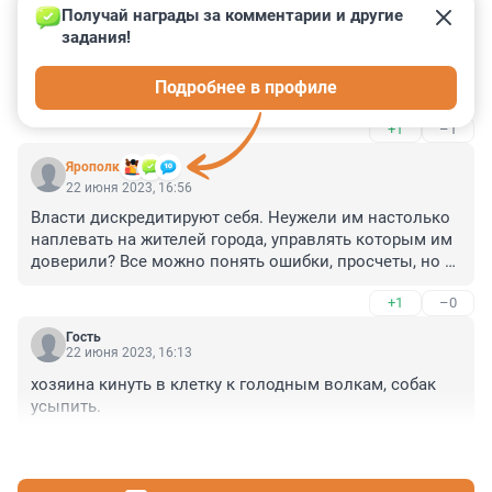
22 июня 2023, 19:56
Получай награды за комментарии и другие 
задания!
Беспредел продолжается, когда -то , на углу замшина 
и полюстровки у меня погиб ши- тцу, укус ротвейлера, 
Подробнее в профиле
прогулки без намордника так и продолжались, они 
входят в кураж, в наморднике гулять - показать свою 
+1
–1
слабость, привезти своих убийц на купание, сколько 
собак погибло, а этому наплевать , безнаказанность , 
Ярополк
малышечку очень жаль, мои соболезнования
22 июня 2023, 16:56
Власти дискредитируют себя. Неужели им настолько 
наплевать на жителей города, управлять которым им 
доверили? Все можно понять ошибки, просчеты, но 
бездействие, наплевательское отношение - это 
+1
–0
наихудшее преступление!
Гость
22 июня 2023, 16:13
хозяина кинуть в клетку к голодным волкам, собак 
усыпить.
+2
–0