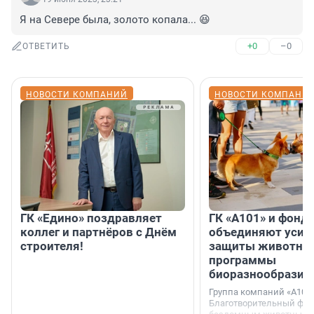
Я на Севере была, золото копала... 😆
+0
–0
ОТВЕТИТЬ
НОВОСТИ КОМПАНИЙ
НОВОСТИ КОМПАНИ
ГК «Едино» поздравляет
ГК «А101» и фонд
коллег и партнёров с Днём
объединяют усил
строителя!
защиты животных
программы
биоразнообразия
Группа компаний «А101»
Благотворительный фо