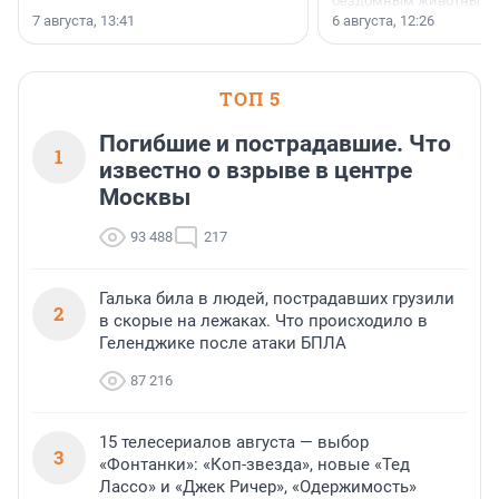
бездомным животным 
заключили соглашение
7 августа, 13:41
6 августа, 12:26
стратегическом сотрудн
ТОП 5
Погибшие и пострадавшие. Что
1
известно о взрыве в центре
Москвы
93 488
217
Галька била в людей, пострадавших грузили
2
в скорые на лежаках. Что происходило в
Геленджике после атаки БПЛА
87 216
15 телесериалов августа — выбор
3
«Фонтанки»: «Коп-звезда», новые «Тед
Лассо» и «Джек Ричер», «Одержимость»