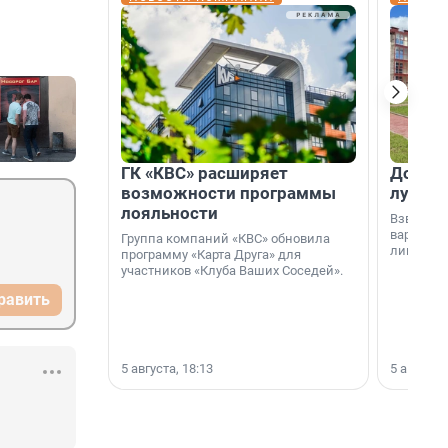
ГК «КВС» расширяет
Дом ил
возможности программы
лучше 
лояльности
Взвешива
варианто
Группа компаний «КВС» обновила
лишнего 
программу «Карта Друга» для
участников «Клуба Ваших Соседей».
равить
5 августа, 18:13
5 августа,