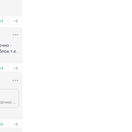
+3
–0
чно - 
ок т.е. 
+4
–0
Безусловно - потенциал очень большой, только вот он раскрывается выборочно - исключительно в интересах "друзей" Центрального района, для остальных - блок т.е. не положено.
+0
–0