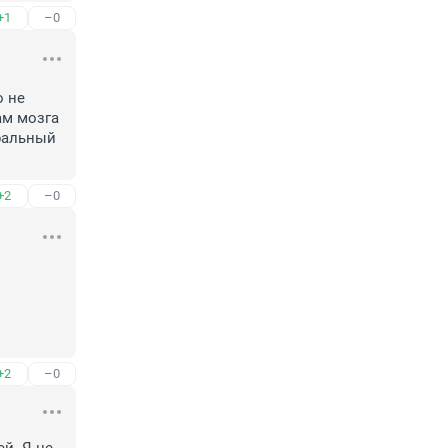
+1
–0
 не 
м мозга 
ральный 
+2
–0
+2
–0