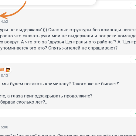
14:52
уры не выдержали"))) Силовые структуры без команды ничего
 равно что сказать руки мои не выдержали и вопреки команда
х вокруг. А что это за "друзья Центрального района"? А "Цент
 упоминается это кто? Опять жителей не спрашивают?
385
18:13
о мы будем потакать криминалу? Такого же не бывает!"

ете, а глаза приподзакрывать продолжите?

бардак сколько лет?..
15:00