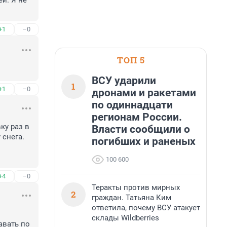
й. Я не 
+1
–0
ТОП 5
ВСУ ударили
1
+1
–0
дронами и ракетами
по одиннадцати
регионам России.
у раз в 
Власти сообщили о
снега. 

погибших и раненых
100 600
+4
–0
Теракты против мирных
2
граждан. Татьяна Ким
ответила, почему ВСУ атакует
склады Wildberries
вать по 