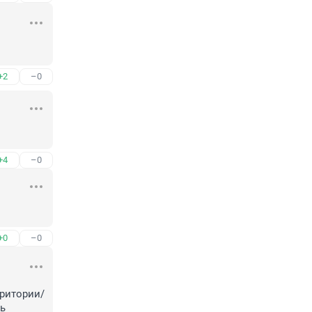
+2
–0
+4
–0
+0
–0
рритории/
ь 