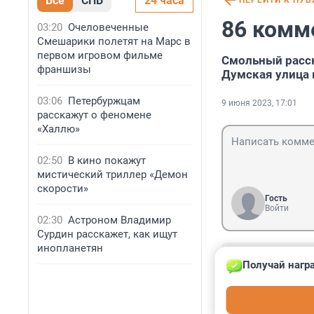
Все
СПБ
24 часа
ПЕРЕЙТИ К ПУ
86 комм
03:20
Очеловеченные
Смешарики полетят на Марс в
первом игровом фильме
Смольный расск
франшизы
Думская улица 
03:06
Петербуржцам
9 июня 2023, 17:01
расскажут о феномене
«Халлю»
02:50
В кино покажут
мистический триллер «Демон
скорости»
Гость
Войти
02:30
Астроном Владимир
Сурдин расскажет, как ищут
инопланетян
Гость
Получай нагр
11 июня 2023, 
То есть 4 года 
зарабатывать на