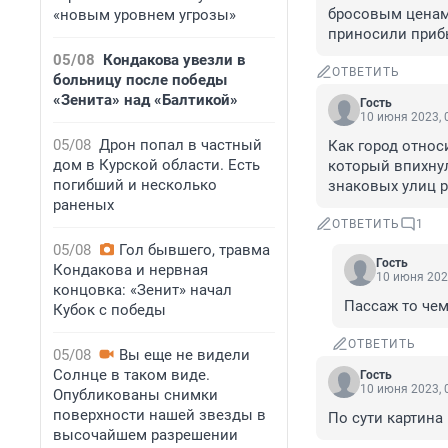
бросовым ценам 
«новым уровнем угрозы»
приносили прибы
05/08
Кондакова увезли в
ОТВЕТИТЬ
больницу после победы
«Зенита» над «Балтикой»
Гость
10 июня 2023, 
05/08
Дрон попал в частный
Как город относ
дом в Курской области. Есть
который впихнул
погибший и несколько
знаковых улиц 
раненых
ОТВЕТИТЬ
1
05/08
Гол бывшего, травма
Гость
Кондакова и нервная
10 июня 202
концовка: «Зенит» начал
Пассаж то че
Кубок с победы
ОТВЕТИТЬ
05/08
Вы еще не видели
Солнце в таком виде.
Гость
10 июня 2023, 
Опубликованы снимки
поверхности нашей звезды в
По сути картина
высочайшем разрешении