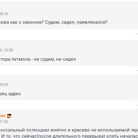
08:10
кова как с законом? Судим, сидел, привлекался?
3, 10:08
тора петмола - не судим, ни сидел
08:05
ец адрес
кий
07:42
лоссальный потенциал внятно и красиво не используемой те
 И то, что сейчас(после длительного перерыва) опять началас