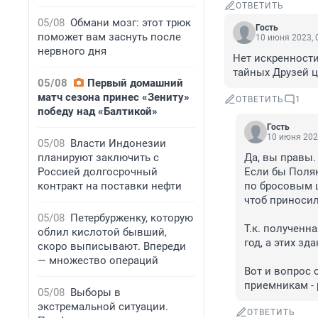
ОТВЕТИТЬ
05/08
Обмани мозг: этот трюк
Гость
поможет вам заснуть после
10 июня 2023, 
нервного дня
Нет искренности
тайных Друзей 
05/08
Первый домашний
матч сезона принес «Зениту»
ОТВЕТИТЬ
1
победу над «Балтикой»
Гость
10 июня 202
05/08
Власти Индонезии
планируют заключить с
Да, вы правы. 
Россией долгосрочный
Если бы Поляк
контракт на поставки нефти
по бросовым ц
чтоб приносил
05/08
Петербурженку, которую
Т.к. полученна
облил кислотой бывший,
год, а этих зд
скоро выписывают. Впереди
— множество операций
Вот и вопрос 
приемникам -
05/08
Выборы в
экстремальной ситуации.
ОТВЕТИТЬ