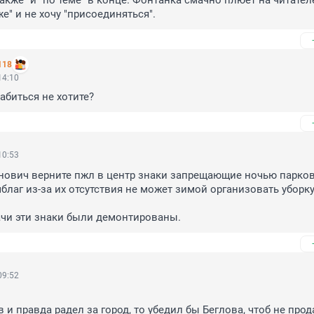
также" и "по теме" в конце. Фонтанка смачно плюёт на читателе
же" и не хочу "присоединяться".
118
14:10
биться не хотите?
10:53
ович верните пжл в центр знаки запрещающие ночью парковк
благ из-за их отсутствия не может зимой организовать уборку 
ачи эти знаки были демонтированы.
09:52
и правда радел за город, то убедил бы Беглова, чтоб не прода