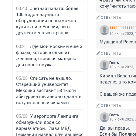
4 раза "читайте 
хочу "читать так
00:40
Счетная палата: более
100 видов научного
ОТВЕТИТЬ
оборудования невозможно
купить ни в России, ни в
111111111111
дружественных странах
10 июня 2023, 
Мущщина! Рассла
00:21
«Где мои носки» и еще 3
фразы, которые слышит
ОТВЕТИТЬ
женщина, ставшая матерью
Гость
для своего мужа
10 июня 2023, 
Кирилл Валентин
05/08
Списать не вышло.
неделю, а то ком
Старейший университет
Мексики заставит 58 тысяч
С вашей же под
абитуриентов заново сдавать
вступительный экзамен
ОТВЕТИТЬ
Гость
05/08
У аэропорта Лейпцига
10 июня 2023, 
обнаружили дрон со
Да, вы правы. 

взрывчаткой. Глава МВД
Если бы Поляков 
Германии назвал случившееся