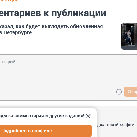
БЛИКАЦИИ
ентариев к публикации
азал, как будет выглядеть обновленная
в Петербурге
Отп
ады за комментарии и другие задания!
18:19
Беглов не видел безобразия, помогал азербайджанской мафии 
Подробнее в профиле
 нелегальном пойле, а сейчас увидел.