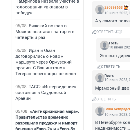
Памфилова назвала участие в
голосовании «вкладом в
280398653
победу»
10 июня 2023, 
А у самого поля
05/08
Рижский вокзал в
Москве выставят на торги в
ОТВЕТИТЬ
1
четвертый раз
Гость
10 июня 202
05/08
Иран и Оман
Это сын дирек
договорились о новом
маршруте через Ормузский
ОТВЕТИТЬ
пролив. С Вашингтоном
Тегеран переговоры не ведет
Гость
10 июня 2023, 
05/08
ТАСС: «Интервидение»
Мраморный двор
состоится в Саудовской
Аравии
ОТВЕТИТЬ
Гоша Белградс
05/08
«Антикризисная мера».
10 июня 2023, 
Правительство временно
В Петербурге ко
разрешило продажу и импорт
недвижимости...
бензина «Евро-2» и «Евро-3»