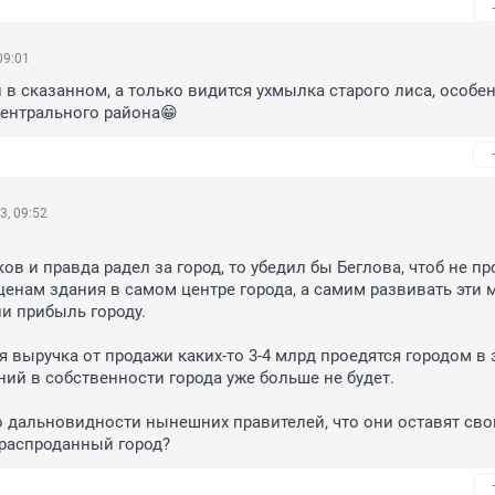
09:01
 в сказанном, а только видится ухмылка старого лиса, особен
центрального района😁
3, 09:52


ов и правда радел за город, то убедил бы Беглова, чтоб не пр
енам здания в самом центре города, а самим развивать эти ме
и прибыль городу.

я выручка от продажи каких-то 3-4 млрд проедятся городом в э
аний в собственности города уже больше не будет. 

о дальновидности нынешних правителей, что они оставят сво
 распроданный город?