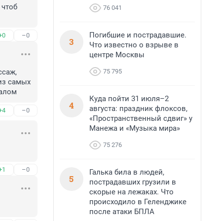
чтоб 
76 041
Погибшие и пострадавшие.
+0
–0
3
Что известно о взрыве в
центре Москвы
75 795
саж, 
з самых 
налом
Куда пойти 31 июля–2
4
августа: праздник флоксов,
+4
–0
«Пространственный сдвиг» у
Манежа и «Музыка мира»
75 276
+1
–0
Галька била в людей,
5
пострадавших грузили в
скорые на лежаках. Что
происходило в Геленджике
после атаки БПЛА