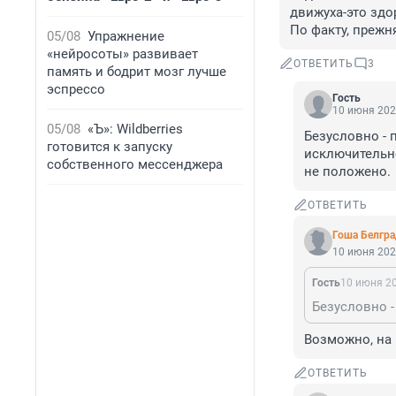
движуха-это здор
По факту, прежня
05/08
Упражнение
«нейросоты» развивает
ОТВЕТИТЬ
3
память и бодрит мозг лучше
эспрессо
Гость
10 июня 202
05/08
«Ъ»: Wildberries
Безусловно - 
готовится к запуску
исключительно
собственного мессенджера
не положено.
ОТВЕТИТЬ
Гоша Белгр
10 июня 202
Гость
10 июня 20
Возможно, на 
ОТВЕТИТЬ