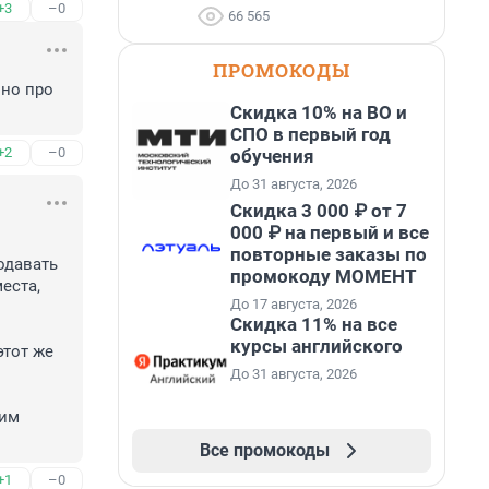
+3
–0
66 565
ПРОМОКОДЫ
но про 
Скидка 10% на ВО и
СПО в первый год
+2
–0
обучения
До 31 августа, 2026
Скидка 3 000 ₽ от 7
000 ₽ на первый и все
повторные заказы по
одавать 
промокоду МОМЕНТ
ста, 
До 17 августа, 2026
Скидка 11% на все
курсы английского
тот же 
До 31 августа, 2026
им 
Все промокоды
+1
–0