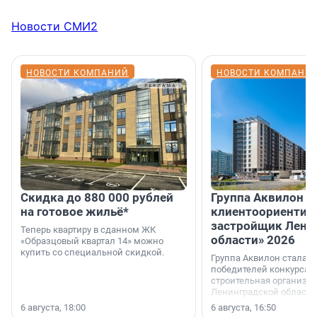
Новости СМИ2
НОВОСТИ КОМПАНИЙ
НОВОСТИ КОМПАНИ
Скидка до 880 000 рублей
Группа Аквилон 
на готовое жильё*
клиентоориентир
застройщик Лени
Теперь квартиру в сданном ЖК
области» 2026
«Образцовый квартал 14» можно
купить со специальной скидкой.
Группа Аквилон стала 
победителей конкурса 
строительная организа
Ленинградской области 
номинации «Самый
6 августа, 18:00
6 августа, 16:50
клиентоориентированн