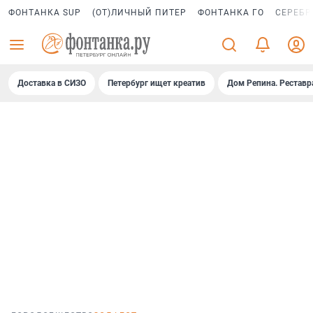
ФОНТАНКА SUP
(ОТ)ЛИЧНЫЙ ПИТЕР
ФОНТАНКА ГО
СЕРЕБР
Доставка в СИЗО
Петербург ищет креатив
Дом Репина. Реставр