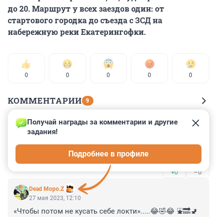
до 20. Маршрут у всех заездов один: от
стартового городка до съезда с ЗСД на
набережную реки Екатерингофки.
0
0
0
0
0
КОММЕНТАРИИ
9
Получай награды за комментарии и другие 
Гость
27 мая 2023, 21:43
задания!
Заплати и радуйся!

Подробнее в профиле
Сколько фонтанке платят за рекламу барыг?
+0
–0
Dead Моро.Z
27 мая 2023, 12:10
«Чтобы потом не кусать себе локти».....😂🤣😂 ⛲️🔜🚽