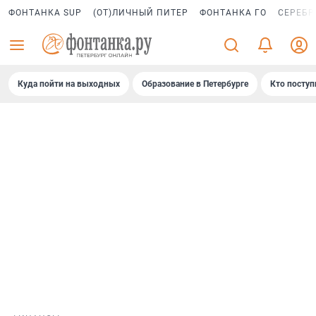
ФОНТАНКА SUP
(ОТ)ЛИЧНЫЙ ПИТЕР
ФОНТАНКА ГО
СЕРЕБР
Куда пойти на выходных
Образование в Петербурге
Кто поступ