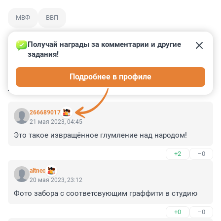
МВФ
ВВП
Получай награды за комментарии и другие 
задания!
0
0
0
0
0
Подробнее в профиле
КОММЕНТАРИИ
83
266689017
21 мая 2023, 04:45
Это такое извращённое глумление над народом!
+2
–0
altnec
20 мая 2023, 23:12
Фото забора с соответсвующим граффити в студию
+0
–0