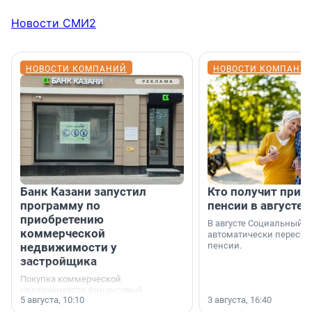
Новости СМИ2
НОВОСТИ КОМПАНИЙ
НОВОСТИ КОМПАНИ
Банк Казани запустил
Кто получит приб
программу по
пенсии в августе
приобретению
В августе Социальный 
коммерческой
автоматически пересчи
недвижимости у
пенсии.
застройщика
Покупка коммерческой
недвижимости финансовый
5 августа, 10:10
3 августа, 16:40
инструмент, доступный для многих