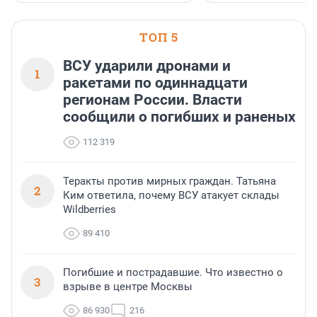
предпринимателей. Будь то новый
офис, склад, торговое помещение
или готовый арендный бизнес —
успех сделки зависит от правильного
ТОП 5
выбора объекта и грамотного
финансирования.
ВСУ ударили дронами и
1
ракетами по одиннадцати
регионам России. Власти
сообщили о погибших и раненых
112 319
Теракты против мирных граждан. Татьяна
2
Ким ответила, почему ВСУ атакует склады
Wildberries
89 410
Погибшие и пострадавшие. Что известно о
3
взрыве в центре Москвы
86 930
216