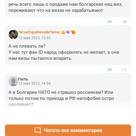
речь всего лишь о продаже нам болгарских нац.виз, 
переживают что на визах не зарабатывают
+0
–0
ЧичасСараНачнёмЧичас
12 мая 2023, 15:55
А не плевать ли?

У нас тут фан ID народ оформлять не желает, а они 
нам визы пытаются впарить.
+0
–1
Гость
12 мая 2023, 14:54
А в Болгарии НАТО не страшно россиянам? Или 
только потом по приезду в РФ натофобия остро 
одолевает?
+1
–1
Читать все комментарии