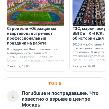
Строители «Образцовых
ГЭС, марки, искус
кварталов» встречают
ВВП: в ГК «ПСК» р
профессиональный
об истории Дня с
праздник на работе
2026-й — юбилейный го
профессионального пр
В преддверии Дня строителя топ-
строителей. 9 августа 2
менеджеры компании «СЗ
строителя будет отмечат
„Терминал-Ресурс“ — о планах
раз. В ГК «ПСК» напомни
компании, испытаниях и поводах для
появился праздник и к
осторожного оптимизма.
7 августа, 18:00
7 августа, 16:20
поменялась роль строит
ТОП 5
Погибшие и пострадавшие. Что
1
известно о взрыве в центре
Москвы