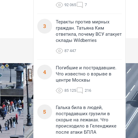
92 065
7
Теракты против мирных
3
граждан. Татьяна Ким
ответила, почему ВСУ атакует
склады Wildberries
87 447
Погибшие и пострадавшие.
4
Что известно о взрыве в
центре Москвы
85 125
216
Галька била в людей,
5
пострадавших грузили в
скорые на лежаках. Что
происходило в Геленджике
после атаки БПЛА