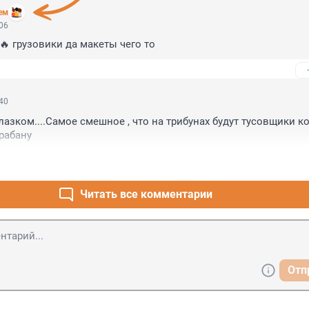
ем
:06
🔥 грузовики да макеты чего то
:40
лазком....Самое смешное , что на трибунах будут тусовщики к
арабану
Читать все комментарии
Отп