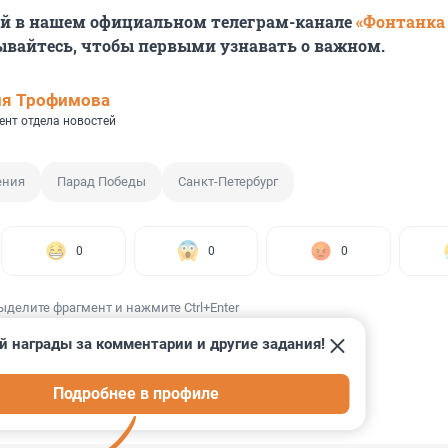
ей в нашем официальном телеграм-канале
«Фонтанка
ывайтесь, чтобы первыми узнавать о важном.
ия Трофимова
ент отдела новостей
ения
Парад Победы
Санкт-Петербург
0
0
0
ыделите фрагмент и нажмите Ctrl+Enter
й награды за комментарии и другие задания!
Подробнее в профиле
ИИ
39