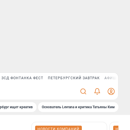
ЗСД ФОНТАНКА ФЕСТ
ПЕТЕРБУРГСКИЙ ЗАВТРАК
АФИША PLUS
рбург ищет креатив
Основатель Levrana и критика Татьяны Ким
Зач
НОВОСТИ КОМПАНИЙ
НОВОС