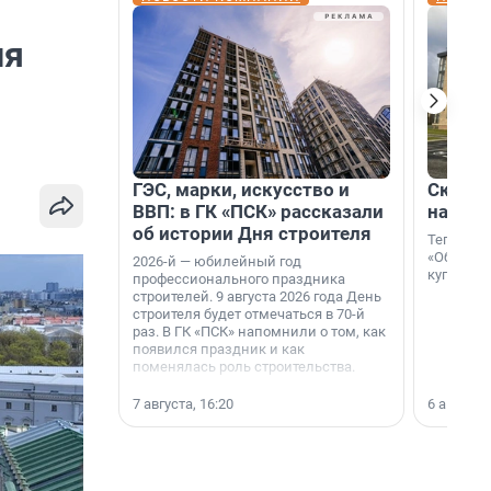
ия
ГЭС, марки, искусство и
Скидка
ВВП: в ГК «ПСК» рассказали
на гот
об истории Дня строителя
Теперь к
«Образцо
2026-й — юбилейный год
купить с
профессионального праздника
строителей. 9 августа 2026 года День
строителя будет отмечаться в 70-й
раз. В ГК «ПСК» напомнили о том, как
появился праздник и как
поменялась роль строительства.
7 августа, 16:20
6 августа,