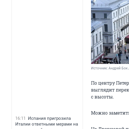
Источник: 
Андрей Бок 
По центру Пете
выглядит перек
с высоты.
Можно заметить
16:11
Испания пригрозила
Италии ответными мерами на
На Дворцовой п