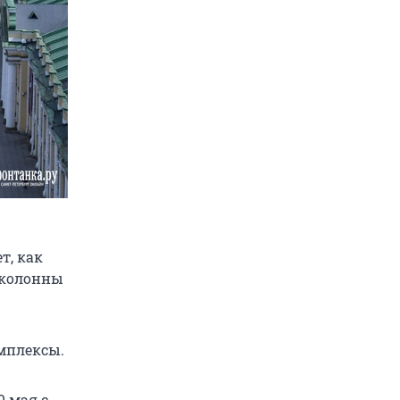
т, как
 колонны
омплексы.
9 мая с