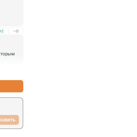
+2
–0
оторым 
+0
–0
равить