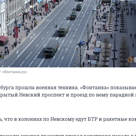
/ «Фонтанка.ру»
рбурга прошла военная техника. «Фонтанка» показывае
рытый Невский проспект и проезд по нему парадной
, что в колоннах по Невскому едут БТР и ракетные к
лощади сегодня проходит вторая репетиция парада к 