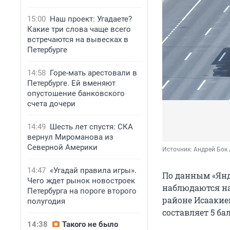
15:00
Наш проект: Угадаете?
Какие три слова чаще всего
встречаются на вывесках в
Петербурге
14:58
Горе-мать арестовали в
Петербурге. Ей вменяют
опустошение банковского
счета дочери
14:49
Шесть лет спустя: СКА
вернул Мироманова из
Северной Америки
Источник: 
Андрей Бок 
14:47
«Угадай правила игры».
По данным «Янд
Чего ждет рынок новостроек
наблюдаются на
Петербурга на пороге второго
районе Исаакие
полугодия
составляет 5 ба
14:38
Такого не было