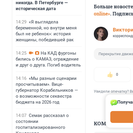
никогда. В Петербурге —
Больше новост
историческая дата
online»
. Подпис
14:29
«Я выглядела
беременной, но внутри меня
Виктор
был не ребенок»: история
корреспонд
женщины, победившей рак
14:25
На КАД фургоны
Перекрытие движ
бились о КАМАЗ, ограждение
и друг о друга. Погиб водитель
0
14:16
«Мы разные сценарии
просчитываем». Вице-
губернатор Корабельников —
Увидели опечатку? В
о возможности секвестра
бюджета на 2026 год
Получа
14:07
Семак рассказал о
состоянии
КОММЕНТАР
госпитализированного