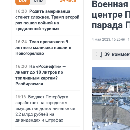
Все
СПБ
24 часа
Военная 
16:28
Родить американца
центре 
станет сложнее. Трамп второй
парада 
раз пошел войной на
«родильный туризм»
4 мая 2023, 15:25
1
16:24
Тело пропавшего 9-
летнего мальчика нашли в
Новогорелово
39
коммен
16:20
На «Роснефти» —
лимит до 10 литров по
топливным картам?
Разбираемся
16:16
Бюджет Петербурга
заработает на городском
имуществе дополнительные
2,2 млрд рублей на
дивидендах и штрафах