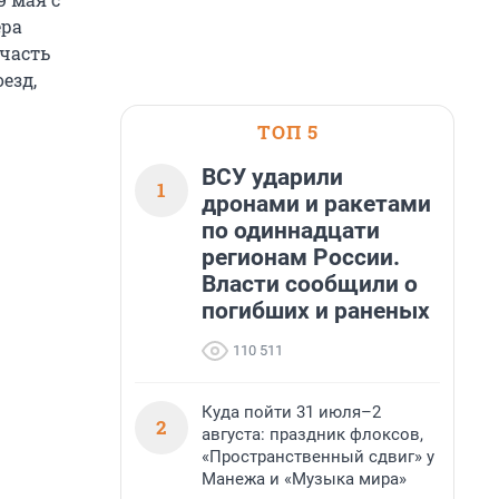
ера
часть
езд,
ТОП 5
ВСУ ударили
1
дронами и ракетами
по одиннадцати
регионам России.
Власти сообщили о
погибших и раненых
110 511
Куда пойти 31 июля–2
2
августа: праздник флоксов,
«Пространственный сдвиг» у
Манежа и «Музыка мира»