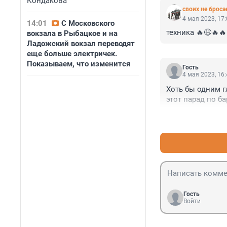
Кондакова
своих не броса
4 мая 2023, 17
14:01
С Московского
техника 🔥😆🔥🔥
вокзала в Рыбацкое и на
Ладожский вокзал переводят
еще больше электричек.
Показываем, что изменится
Гость
4 мая 2023, 16
Хоть бы одним г
этот парад по б
Гость
Войти