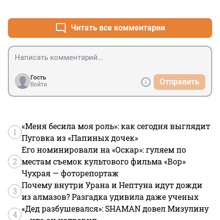
+0
–0
в документах КГИОП для очередного разрешения 
чего-то там), никогда не поливают дорожки, хотя это 
прописано в правилах благоустройства, на которое 
Читать все комментарии
они ссылались, закрывая парк на просушку на целый 
месяц.
Гость
Отправить
Войти
«Меня бесила моя роль»: как сегодня выглядит
1
Пуговка из «Папиных дочек»
Его номинировали на «Оскар»: гуляем по
2
местам съемок культового фильма «Вор»
Чухрая — фоторепортаж
Почему внутри Урана и Нептуна идут дожди
3
из алмазов? Разгадка удивила даже ученых
«Дед разбушевался»: SHAMAN довел Мизулину
4