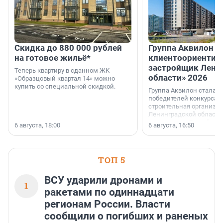
Скидка до 880 000 рублей
Группа Аквилон 
на готовое жильё*
клиентоориентир
застройщик Лени
Теперь квартиру в сданном ЖК
области» 2026
«Образцовый квартал 14» можно
купить со специальной скидкой.
Группа Аквилон стала 
победителей конкурса 
строительная организа
Ленинградской области 
номинации «Самый
6 августа, 18:00
6 августа, 16:50
клиентоориентированн
застройщик Ленинград
области».
ТОП 5
ВСУ ударили дронами и
1
ракетами по одиннадцати
регионам России. Власти
сообщили о погибших и раненых