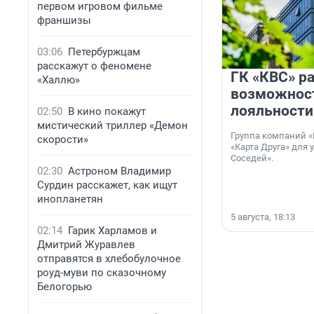
первом игровом фильме
франшизы
03:06
Петербуржцам
расскажут о феномене
ГК «КВС» р
«Халлю»
возможнос
лояльности
02:50
В кино покажут
мистический триллер «Демон
Группа компаний «
скорости»
«Карта Друга» для 
Соседей».
02:30
Астроном Владимир
Сурдин расскажет, как ищут
инопланетян
5 августа, 18:13
02:14
Гарик Харламов и
Дмитрий Журавлев
отправятся в хлебобулочное
роуд-муви по сказочному
Белогорью