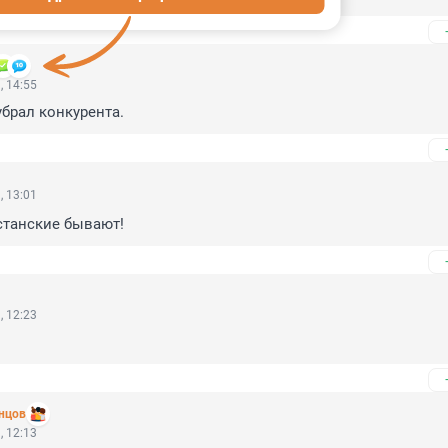
, 14:55
убрал конкурента.
, 13:01
станские бывают!
, 12:23
нцов
, 12:13