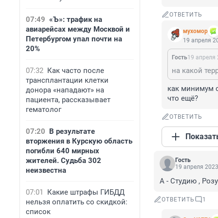
ОТВЕТИТЬ
07:49
«Ъ»: трафик на
авиарейсах между Москвой и
мухомор
Петербургом упал почти на
19 апреля 20
20%
Гость
19 апреля 
07:32
Как часто после
на какой тер
трансплантации клетки
как минимум о
донора «нападают» на
что ещё?
пациента, рассказывает
гематолог
ОТВЕТИТЬ
07:20
В результате
Показат
вторжения в Курскую область
погибли 640 мирных
жителей. Судьба 302
Гость
19 апреля 2023
неизвестна
А - Студию , Ро
07:01
Какие штрафы ГИБДД
ОТВЕТИТЬ
1
нельзя оплатить со скидкой:
список