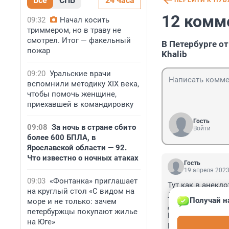
Все
СПБ
24 часа
ПЕРЕЙТИ К ПУ
12 комм
09:32
Начал косить
триммером, но в траву не
смотрел. Итог — факельный
В Петербурге о
пожар
Khalib
09:20
Уральские врачи
вспомнили методику XIX века,
чтобы помочь женщине,
приехавшей в командировку
Гость
09:08
За ночь в стране сбито
Войти
более 600 БПЛА, в
Ярославской области — 92.
Что известно о ночных атаках
Гость
19 апреля 2023
09:03
«Фонтанка» приглашает
Тут как в анекдот
на круглый стол «С видом на
Либо крест снят
Получай н
море и не только: зачем
Двум богам служ
петербуржцы покупают жилье
Выбрал одну сто
на Юге»
Цинизм