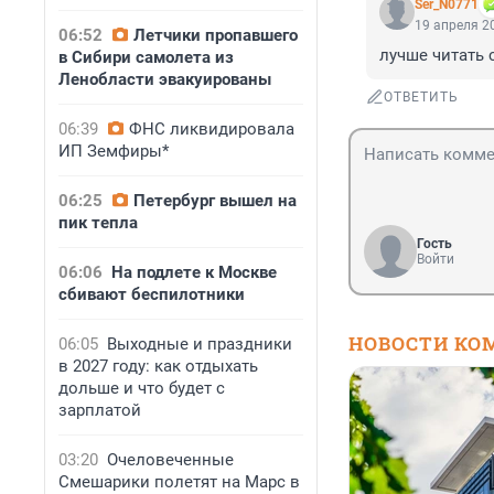
Ser_N0771
19 апреля 20
06:52
Летчики пропавшего
лучше читать 
в Сибири самолета из
Ленобласти эвакуированы
ОТВЕТИТЬ
06:39
ФНС ликвидировала
ИП Земфиры*
06:25
Петербург вышел на
пик тепла
Гость
Войти
06:06
На подлете к Москве
сбивают беспилотники
НОВОСТИ КО
06:05
Выходные и праздники
в 2027 году: как отдыхать
дольше и что будет с
зарплатой
03:20
Очеловеченные
Смешарики полетят на Марс в