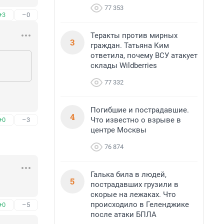
77 353
+3
–0
Теракты против мирных
3
граждан. Татьяна Ким
ответила, почему ВСУ атакует
склады Wildberries
77 332
Погибшие и пострадавшие.
4
Что известно о взрыве в
+0
–3
центре Москвы
76 874
Галька била в людей,
5
пострадавших грузили в
скорые на лежаках. Что
происходило в Геленджике
+0
–5
после атаки БПЛА