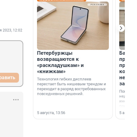
я 2023, 12:02
Петербуржцы
Банк К
возвращаются к
програ
«раскладушкам» и
приоб
«книжкам»
комме
недви
равить
Технология гибких дисплеев
застр
перестает быть нишевым трендом и
переходит в разряд востребованных
Покупка 
повседневных решений.
недвижи
инструме
предприн
офис, ск
5 августа, 13:56
5 августа,
или гото
успех сд
выбора о
финанси