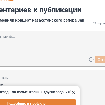
БЛИКАЦИИ
ентариев к публикации
тменили концерт казахстанского рэпера Jah
19 апрел
Отп
, 16:02
е 

ь либо штаны одеть

аграды за комментарии и другие задания!
ить нельзя

рону а зарабатывать в противоположной

Подробнее в профиле