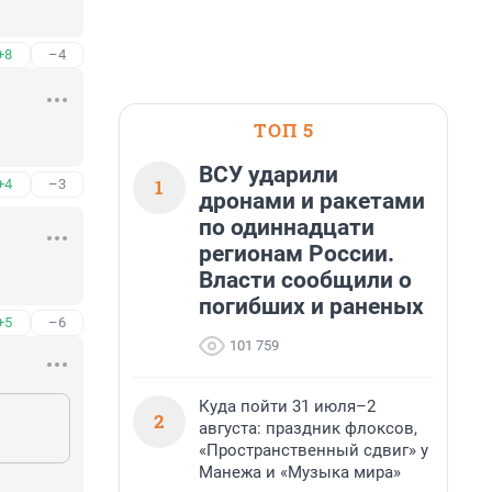
+8
–4
ТОП 5
ВСУ ударили
1
+4
–3
дронами и ракетами
по одиннадцати
регионам России.
Власти сообщили о
погибших и раненых
+5
–6
101 759
Куда пойти 31 июля–2
2
августа: праздник флоксов,
«Пространственный сдвиг» у
Манежа и «Музыка мира»