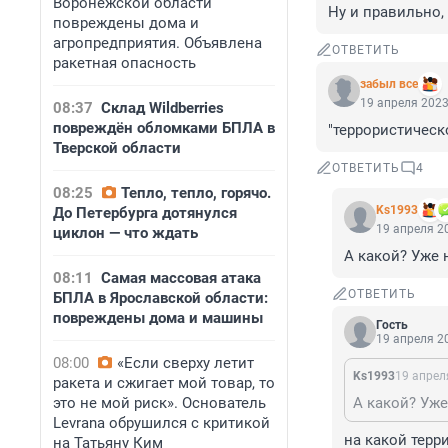
Воронежской области
Ну и правильно, 
повреждены дома и
агропредприятия. Объявлена
ОТВЕТИТЬ
ракетная опасность
забыл все
19 апреля 2023
08:37
Склад Wildberries
повреждён обломками БПЛА в
"террористическ
Тверской области
ОТВЕТИТЬ
4
08:25
Тепло, тепло, горячо.
Ks1993
До Петербурга дотянулся
19 апреля 20
циклон — что ждать
А какой? Уже 
08:11
Самая массовая атака
ОТВЕТИТЬ
БПЛА в Ярославской области:
повреждены дома и машины
Гость
19 апреля 20
08:00
«Если сверху летит
Ks1993
19 апрел
ракета и сжигает мой товар, то
это не мой риск». Основатель
А какой? Уже
Levrana обрушился с критикой
на какой терр
на Татьяну Ким