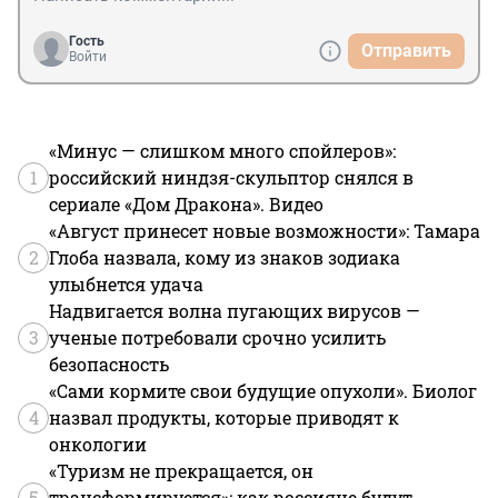
Гость
Отправить
Войти
«Минус — слишком много спойлеров»:
1
российский ниндзя-скульптор снялся в
сериале «Дом Дракона». Видео
«Август принесет новые возможности»: Тамара
2
Глоба назвала, кому из знаков зодиака
улыбнется удача
Надвигается волна пугающих вирусов —
3
ученые потребовали срочно усилить
безопасность
«Сами кормите свои будущие опухоли». Биолог
4
назвал продукты, которые приводят к
онкологии
«Туризм не прекращается, он
5
трансформируется»: как россияне будут