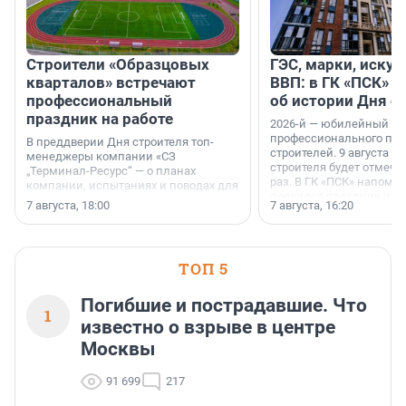
Строители «Образцовых
ГЭС, марки, искус
кварталов» встречают
ВВП: в ГК «ПСК» р
профессиональный
об истории Дня с
праздник на работе
2026-й — юбилейный го
профессионального пр
В преддверии Дня строителя топ-
строителей. 9 августа 2
менеджеры компании «СЗ
строителя будет отмечат
„Терминал-Ресурс“ — о планах
раз. В ГК «ПСК» напомни
компании, испытаниях и поводах для
появился праздник и к
осторожного оптимизма.
7 августа, 18:00
7 августа, 16:20
поменялась роль строит
ТОП 5
Погибшие и пострадавшие. Что
1
известно о взрыве в центре
Москвы
91 699
217