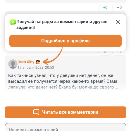
, что на трассе выкинули. Еще подобрали и 
+0
–0
изнасиловали..
Гость
17 апреля 2023, 23:45
Получай награды за комментарии и другие 
задания!
Аффтар, тебе бы анекдоты сочинять!

Водитель автокрана - является безработным... Это 
Подробнее в профиле
как??? А, пардон... водитель автокрана, это - его 
состояние души?

+0
–1
Ну, так можно писать о чём угодно: полицейский - 
являющийся безработным, автослесарь - 
Black Kitty
являющийся безработным, министр культуры - 
17 апреля 2023, 20:53
являющийся безработным...

Как такчись узнал, что у девушки нет денег, он же 
Тёлка же, была наверное на столько бухой, что не 
высадил ее получается через какое-то время? Сама 
осознавала того, что едет в такси. А когд осознала, 
ляпнула, что денег нет? Ехала бы молча до своего 
то вспомнила, что у неё нет денег, все протанцевала.
домика.

+1
–0
И не пришлось бы садится к насильникам. Жуть 
конечно
Читать все комментарии