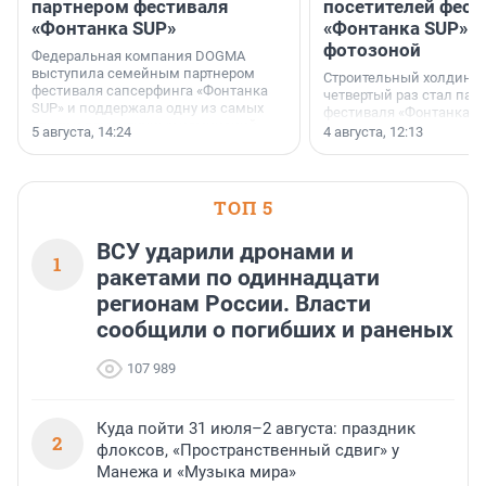
партнером фестиваля
посетителей фест
«Фонтанка SUP»
«Фонтанка SUP» я
фотозоной
Федеральная компания DOGMA
выступила семейным партнером
Строительный холдинг 
фестиваля сапсерфинга «Фонтанка
четвертый раз стал пар
SUP» и поддержала одну из самых
фестиваля «Фонтанка S
ярких и романтичных номинаций —
раз компания стремится
5 августа, 14:24
4 августа, 12:13
«SUP-свадьба».
привезти корпоративну
и подарить настоящий 
посетителям фестиваля
необычной фотозоне.
ТОП 5
ВСУ ударили дронами и
1
ракетами по одиннадцати
регионам России. Власти
сообщили о погибших и раненых
107 989
Куда пойти 31 июля–2 августа: праздник
2
флоксов, «Пространственный сдвиг» у
Манежа и «Музыка мира»