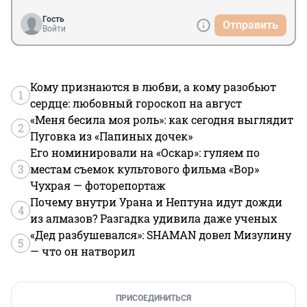
Гость
Отправить
Войти
Кому признаются в любви, а кому разобьют
1
сердце: любовный гороскоп на август
«Меня бесила моя роль»: как сегодня выглядит
2
Пуговка из «Папиных дочек»
Его номинировали на «Оскар»: гуляем по
3
местам съемок культового фильма «Вор»
Чухрая — фоторепортаж
Почему внутри Урана и Нептуна идут дожди
4
из алмазов? Разгадка удивила даже ученых
«Дед разбушевался»: SHAMAN довел Мизулину
5
— что он натворил
ПРИСОЕДИНИТЬСЯ