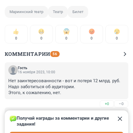
Мариинский театр
Театр
Билет
0
0
0
0
0
КОММЕНТАРИИ
56
Гость
16 ноября 2023, 10:00
Нет заинтересованности - вот и потеря 12 млрд. руб.

Надо заботиться об аудитории.

Этого, к сожалению, нет.
+0
–0
Гость
4 апреля 2023, 22:36
Получай награды за комментарии и другие 
задания!
Мечтаю сходить в Мариинский. Живу рядом. До 2020 
ходила раз 5-10 в году. Всегда водила гостей города. 