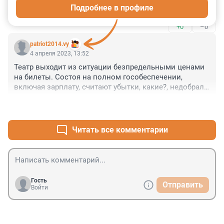
Подробнее в профиле
Сейчас цена билетов неадекватна зарплатам 
россиян. Для кого этот театр, какая его целевая 
+0
–0
аудитория?
patriot2014.vy
4 апреля 2023, 13:52
Театр выходит из ситуации безпредельными ценами 
на билеты. Состоя на полном гособеспечении, 
включая зарплату, считают убытки, какие?, недобрали 
бонусов, премий, сверхвыплат, гонораров, или 
+0
–0
мариинка стала частной лавочкой?
Читать все комментарии
Гость
Отправить
Войти