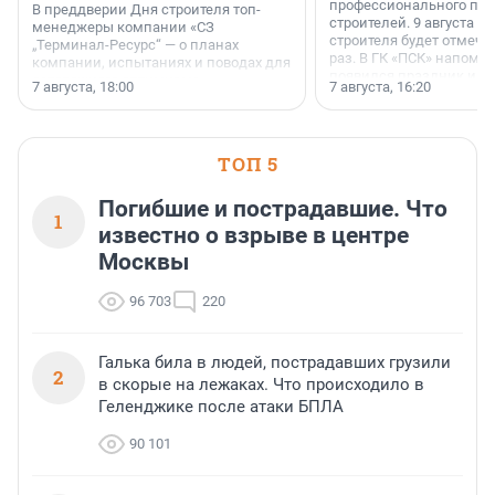
профессионального пр
В преддверии Дня строителя топ-
строителей. 9 августа 2
менеджеры компании «СЗ
строителя будет отмечат
„Терминал-Ресурс“ — о планах
раз. В ГК «ПСК» напомни
компании, испытаниях и поводах для
появился праздник и к
осторожного оптимизма.
7 августа, 18:00
7 августа, 16:20
поменялась роль строит
ТОП 5
Погибшие и пострадавшие. Что
1
известно о взрыве в центре
Москвы
96 703
220
Галька била в людей, пострадавших грузили
2
в скорые на лежаках. Что происходило в
Геленджике после атаки БПЛА
90 101