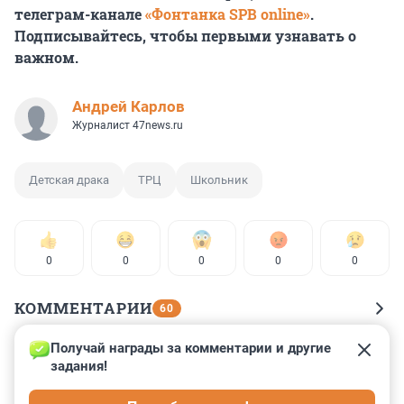
телеграм-канале
«Фонтанка SPB online»
.
Подписывайтесь, чтобы первыми узнавать о
важном.
Андрей Карлов
Журналист 47news.ru
Детская драка
ТРЦ
Школьник
0
0
0
0
0
КОММЕНТАРИИ
60
Получай награды за комментарии и другие 
Гость
6 апреля 2023, 19:49
задания!
Не корректная публикация, подростки мирно сидели 