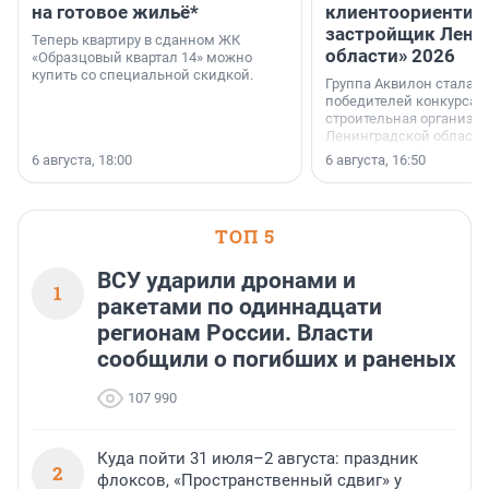
на готовое жильё*
клиентоориентир
застройщик Лени
Теперь квартиру в сданном ЖК
области» 2026
«Образцовый квартал 14» можно
купить со специальной скидкой.
Группа Аквилон стала 
победителей конкурса 
строительная организа
Ленинградской области 
номинации «Самый
6 августа, 18:00
6 августа, 16:50
клиентоориентированн
застройщик Ленинград
области».
ТОП 5
ВСУ ударили дронами и
1
ракетами по одиннадцати
регионам России. Власти
сообщили о погибших и раненых
107 990
Куда пойти 31 июля–2 августа: праздник
2
флоксов, «Пространственный сдвиг» у