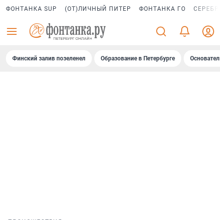
ФОНТАНКА SUP
(ОТ)ЛИЧНЫЙ ПИТЕР
ФОНТАНКА ГО
СЕРЕБР
Финский залив позеленел
Образование в Петербурге
Основател