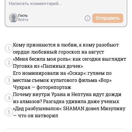
Гость
Отправить
Войти
Кому признаются в любви, а кому разобьют
1
сердце: любовный гороскоп на август
«Меня бесила моя роль»: как сегодня выглядит
2
Пуговка из «Папиных дочек»
Его номинировали на «Оскар»: гуляем по
3
местам съемок культового фильма «Вор»
Чухрая — фоторепортаж
Почему внутри Урана и Нептуна идут дожди
4
из алмазов? Разгадка удивила даже ученых
«Дед разбушевался»: SHAMAN довел Мизулину
5
— что он натворил