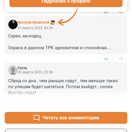
Подробнее в профиле
в кафе, а двое пьяных до них докопались
+0
–0
Ярослав Крамской
31 марта 2023, 00:36
Сурен, молодец.

Охрана в данном ТРК адекватная и спокойная.

+2
–1
Не идти на мировую, намеренно завысить сумму 
компенсации.
Гость
30 марта 2023, 20:36
Сброд со дна , чем раньше сядут , тем меньше таких 
по улицам будет шататься. Потом выйдут , снова 
быстро сядут .
+2
–1
Читать все комментарии