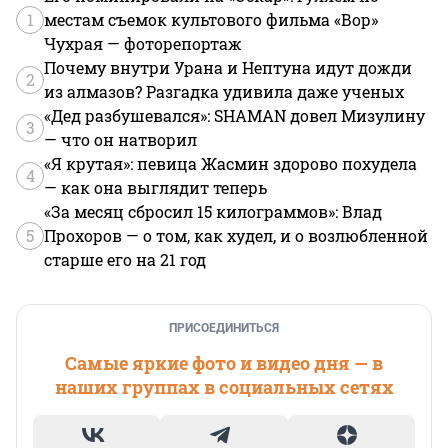
1
местам съемок культового фильма «Вор»
Чухрая — фоторепортаж
Почему внутри Урана и Нептуна идут дожди
2
из алмазов? Разгадка удивила даже ученых
«Дед разбушевался»: SHAMAN довел Мизулину
3
— что он натворил
«Я крутая»: певица Жасмин здорово похудела
4
— как она выглядит теперь
«За месяц сбросил 15 килограммов»: Влад
5
Прохоров — о том, как худел, и о возлюбленной
старше его на 21 год
ПРИСОЕДИНИТЬСЯ
Самые яркие фото и видео дня — в
наших группах в социальных сетях