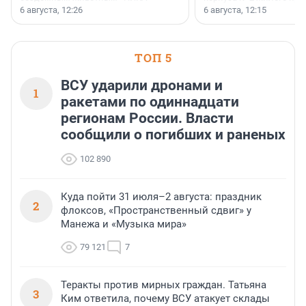
заключили соглашение о
Уютный квартал», расп
6 августа, 12:26
6 августа, 12:15
стратегическом сотрудничестве.
Всеволожском районе
Ленинградской области
ТОП 5
ВСУ ударили дронами и
1
ракетами по одиннадцати
регионам России. Власти
сообщили о погибших и раненых
102 890
Куда пойти 31 июля–2 августа: праздник
2
флоксов, «Пространственный сдвиг» у
Манежа и «Музыка мира»
79 121
7
Теракты против мирных граждан. Татьяна
3
Ким ответила, почему ВСУ атакует склады