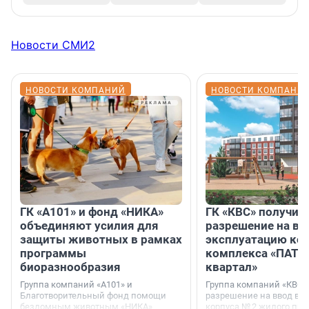
Новости СМИ2
НОВОСТИ КОМПАНИЙ
НОВОСТИ КОМПАНИ
ГК «А101» и фонд «НИКА»
ГК «КВС» получил
объединяют усилия для
разрешение на вв
защиты животных в рамках
эксплуатацию кор
программы
комплекса «ПАТИ
биоразнообразия
квартал»
Группа компаний «А101» и
Группа компаний «КВС»
Благотворительный фонд помощи
разрешение на ввод в 
бездомным животным «НИКА»
корпуса № 2 жилого про