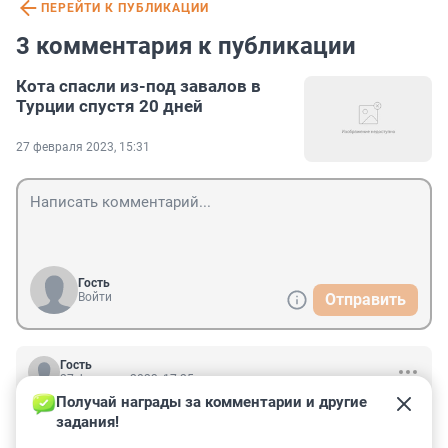
ПЕРЕЙТИ К ПУБЛИКАЦИИ
3 комментария к публикации
Кота спасли из-под завалов в
Турции спустя 20 дней
27 февраля 2023, 15:31
Гость
Войти
Отправить
Гость
27 февраля 2023, 17:25
Получай награды за комментарии и другие 
Да котяра сам туда залез уже после, потом стал орать 
задания!
как обычно они это делают по весне и его взяли и 