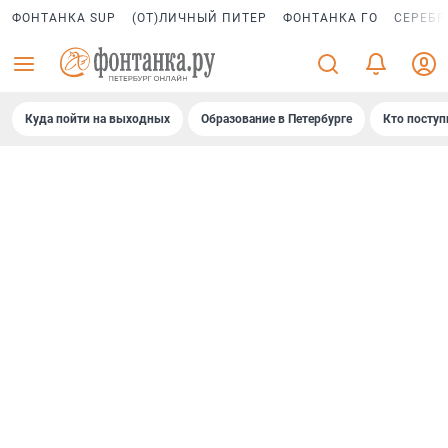
ФОНТАНКА SUP
(ОТ)ЛИЧНЫЙ ПИТЕР
ФОНТАНКА ГО
СЕРЕБР
Куда пойти на выходных
Образование в Петербурге
Кто поступ