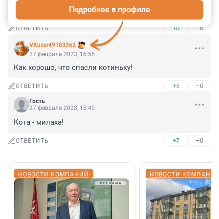
достали на хайпе! Кот без воды живет ещё меньше 
Подробнее в профиле
чем человек.
+0
–6
ОТВЕТИТЬ
VKuser49183362
27 февраля 2023, 16:55
Как хорошо, что спасли котиньку!
+5
–0
ОТВЕТИТЬ
Гость
27 февраля 2023, 15:40
Кота - милаха!
+7
–0
ОТВЕТИТЬ
НОВОСТИ КОМПАНИЙ
НОВОСТИ КОМПАНИ