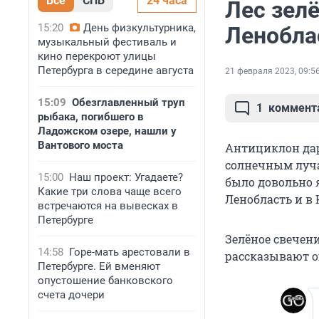
Все
СПБ
24 часа
Лес зел
15:20
День физкультурника,
Ленобла
музыкальный фестиваль и
кино перекроют улицы
Петербурга в середине августа
21 февраля 2023, 09:5
15:09
Обезглавленный труп
1
коммент
рыбака, погибшего в
Ладожском озере, нашли у
Вантового моста
Антициклон дар
солнечным лучам
15:00
Наш проект: Угадаете?
было довольно 
Какие три слова чаще всего
Ленобласть и в
встречаются на вывесках в
Петербурге
Зелёное свечени
14:58
Горе-мать арестовали в
рассказывают о
Петербурге. Ей вменяют
опустошение банковского
счета дочери