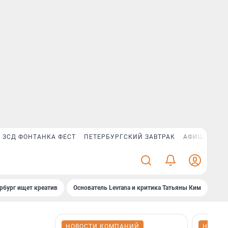
ЗСД ФОНТАНКА ФЕСТ
ПЕТЕРБУРГСКИЙ ЗАВТРАК
АФИША PLUS
рбург ищет креатив
Основатель Levrana и критика Татьяны Ким
Зач
НОВОСТИ КОМПАНИЙ
НОВОС