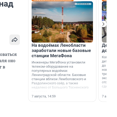
 над
На водоёмах Ленобласти
Девело
заработали новые базовые
добро
оваться
станции МегаФона
Когда-то
аля оно
дети игр
Инженеры МегаФона установили
до темно
т в
телеком-оборудование на
новости н
популярных водоёмах
традиция
Ленинградской области. Базовые
экономич
станции вблизи Лемболовского и
отсутств
Раздолинского озёр, а также
сделали 
недалеко от Большого Тосненского
водопада.
7 августа, 14:59
7 августа,