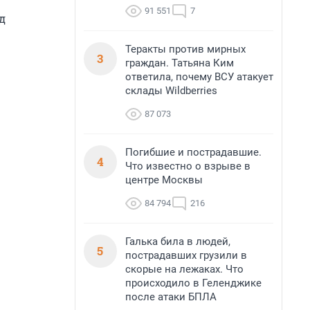
91 551
7
д
Теракты против мирных
3
граждан. Татьяна Ким
ответила, почему ВСУ атакует
склады Wildberries
87 073
Погибшие и пострадавшие.
4
Что известно о взрыве в
центре Москвы
84 794
216
Галька била в людей,
5
пострадавших грузили в
скорые на лежаках. Что
происходило в Геленджике
после атаки БПЛА