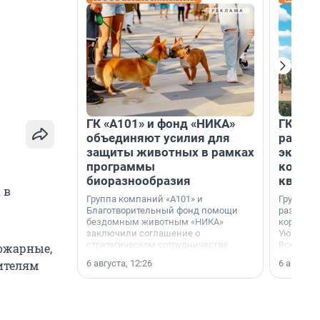
ГК «А101» и фонд «НИКА»
ГК «КВ
объединяют усилия для
разреш
защиты животных в рамках
эксплу
программы
компл
биоразнообразия
кварта
 в
Группа компаний «А101» и
Группа к
Благотворительный фонд помощи
разрешен
бездомным животным «НИКА»
корпуса 
заключили соглашение о
Уютный к
стратегическом сотрудничестве.
Всеволо
ожарные,
Ленингра
6 августа, 12:26
6 августа,
рителям