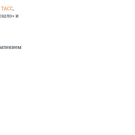
л
ТАСС
,
зошло» и
ымлением