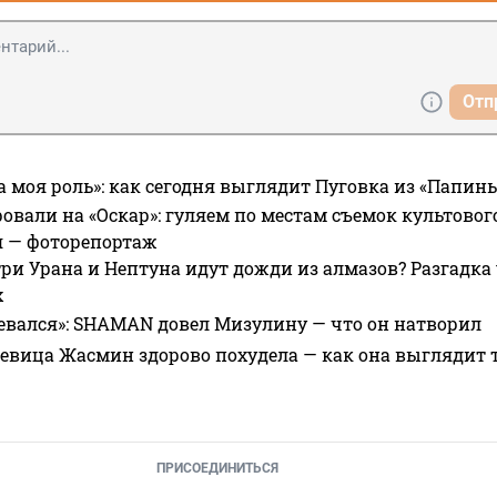
Отп
а моя роль»: как сегодня выглядит Пуговка из «Папин
овали на «Оскар»: гуляем по местам съемок культово
я — фоторепортаж
ри Урана и Нептуна идут дожди из алмазов? Разгадка
х
евался»: SHAMAN довел Мизулину — что он натворил
 певица Жасмин здорово похудела — как она выглядит 
ПРИСОЕДИНИТЬСЯ