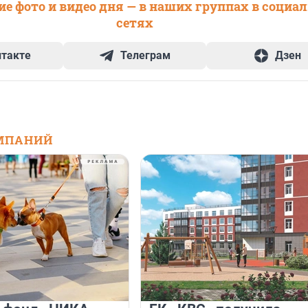
е фото и видео дня — в наших группах в социа
сетях
нтакте
Телеграм
Дзен
МПАНИЙ