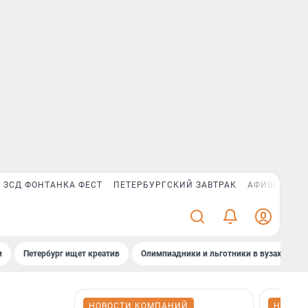
ЗСД ФОНТАНКА ФЕСТ
ПЕТЕРБУРГСКИЙ ЗАВТРАК
АФИША PLUS
и
Петербург ищет креатив
Олимпиадники и льготники в вузах СПб
НОВОСТИ КОМПАНИЙ
НОВОС