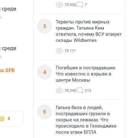
79 956
7
 среди
.
Теракты против мирных
3
граждан. Татьяна Ким
ответила, почему ВСУ атакует
склады Wildberries
 среди
79 171
.
Погибшие и пострадавшие.
ка SPB
4
Что известно о взрыве в
центре Москвы
78 340
215
Галька била в людей,
5
пострадавших грузили в
0
скорые на лежаках. Что
происходило в Геленджике
после атаки БПЛА