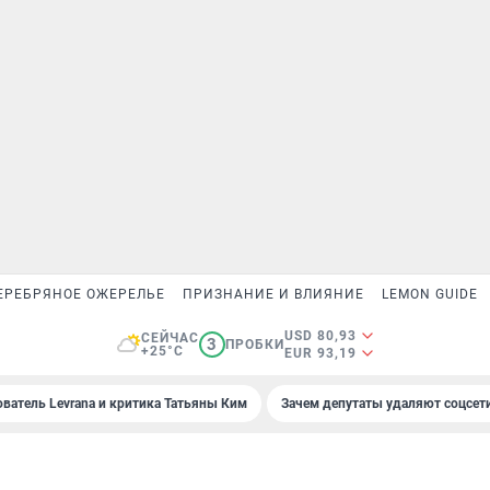
ЕРЕБРЯНОЕ ОЖЕРЕЛЬЕ
ПРИЗНАНИЕ И ВЛИЯНИЕ
LEMON GUIDE
USD 80,93
СЕЙЧАС
3
ПРОБКИ
+25°C
EUR 93,19
ователь Levrana и критика Татьяны Ким
Зачем депутаты удаляют соцсет