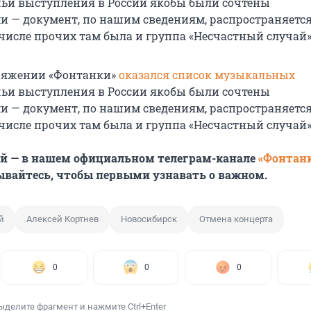
 чьи выступления в России якобы были сочтены
 — документ, по нашим сведениям, распространяется
 числе прочих там была и группа «Несчастный случай»
оряжении «Фонтанки»
оказался список музыкальных
 чьи выступления в России якобы были сочтены
 — документ, по нашим сведениям, распространяется
 числе прочих там была и группа «Несчастный случай»
ей — в нашем официальном телеграм-канале
«Фонтан
ывайтесь, чтобы первыми узнавать о важном.
й
Алексей Кортнев
Новосибирск
Отмена концерта
0
0
0
ыделите фрагмент и нажмите Ctrl+Enter