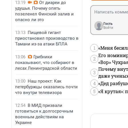
13:19
От диареи до
удушья. Почему опять
позеленел Финский залив и
опасно ли это
Гость
Войти
13:13
Пищевой гигант
приостановил производство в
Тамани из-за атаки БПЛА
1
«Меня бесил
Его номинир
13:06
Грибники
2
«Вор» Чухра
показывают, что собирают в
лесах Ленинградской области
Почему внут
3
даже учены
13:00
Наш проект: Как
4
«Дед разбуш
петербуржцы оказались почти
5
«Я крутая»:
что внутри телевизора
12:54
В МИД призвали
готовиться к долгосрочным
военным действиям на
Украине