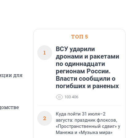
ТОП 5
ВСУ ударили
1
дронами и ракетами
по одиннадцати
регионам России.
лиции для
Власти сообщили о
погибших и раненых
103 406
домстве
Куда пойти 31 июля–2
2
августа: праздник флоксов,
«Пространственный сдвиг» у
Манежа и «Музыка мира»