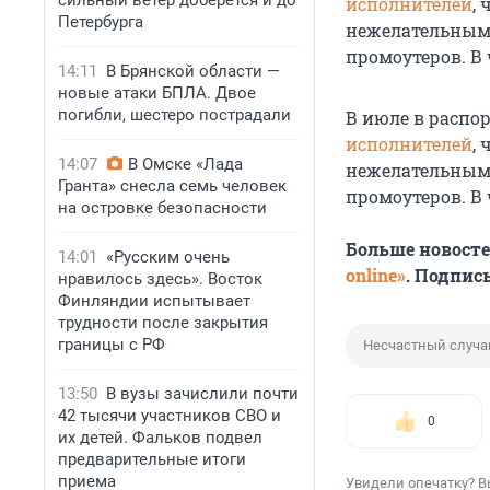
сильный ветер доберется и до
исполнителей
,
Петербурга
нежелательными
промоутеров. В
14:11
В Брянской области —
новые атаки БПЛА. Двое
погибли, шестеро пострадали
В июле в расп
исполнителей
,
14:07
В Омске «Лада
нежелательными
Гранта» снесла семь человек
промоутеров. В
на островке безопасности
Больше новост
14:01
«Русским очень
online»
. Подпис
нравилось здесь». Восток
Финляндии испытывает
трудности после закрытия
границы с РФ
Несчастный случа
13:50
В вузы зачислили почти
42 тысячи участников СВО и
0
их детей. Фальков подвел
предварительные итоги
приема
Увидели опечатку? В