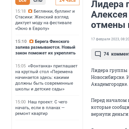
Все
СПБ
24 часа
Лидера 
15:18
Беглянки, буллинг и
Алексея
Стасики: Женский взгляд
отмены 
диктует моду на фестивале
«Окно в Европу»
17 февраля 2023, 08:2
15:10
Берега Финского
залива размываются. Новый
закон поможет их укреплять
74
коммен
15:05
«Фонтанка» приглашает
Лидера группы 
на круглый стол «Перемена
Новосибирске. 
начинается здесь: какими
должны быть современные
Академгородке.
школы и детские сады»
Перед началом 
15:00
Наш проект: С чего
которые сообщи
начать, если в планах —
ремонт квартир
вернули деньги