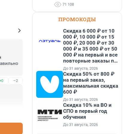
71 108
ПРОМОКОДЫ
Скидка 6 000 ₽ от 10
000 ₽, 10 000 ₽ от 15
000 ₽, 20 000 ₽ от 30
000 ₽ и 35 000 ₽ от 50
000 ₽ на первый и все
 
повторные заказы по
авильно 
промокоду НАБЕРИ
До 31 августа, 2026
Скидка 50% от 800 ₽
на первый заказ,
+0
–2
максимальная скидка
600 ₽
До 31 августа, 2026
Скидка 10% на ВО и
СПО в первый год
+0
–0
обучения
До 31 августа, 2026