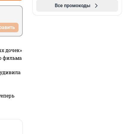
Все промокоды
равить
ых дочек»
го фильма
 удивила
теперь