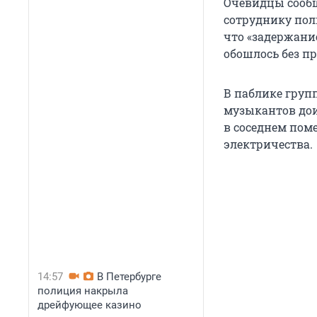
Очевидцы сообщ
сотруднику пол
что «задержание
обошлось без пр
В паблике груп
музыкантов дои
в соседнем пом
электричества.
14:57
В Петербурге
полиция накрыла
дрейфующее казино