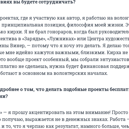
овиях вы будете сотрудничать?
роектах, где я участвую как автор, я работаю на воло
о принципиальная позиция, философия моей жизни. Э
ько кирхи. Я не брал гонораров, когда был руководите
лектива в «Зарядье», «Лужниках» или Центра художес
ы Винер, — потому что я хочу это делать. Я делаю то
ые мне идейно кажутся важными, близкими. Кирха не
это вообще проект особенный, мы собрали энтузиастов
сплатно не сделаешь, нужна будет финансовая поддерж
ботают в основном на волонтерских началах.
дробнее о том, что делать подобные проекты бесплат
ни?
» — я прошу акцентировать на этом внимание! Просто 
о получаю, выражается не в денежных знаках. Работа 
 и то, что я черпаю как результат, намного больше, че