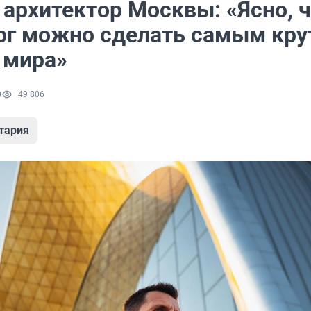
 архитектор Москвы: «Ясно, 
рг можно сделать самым кр
 мира»
0
49 806
тария