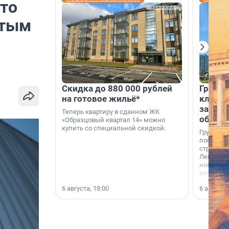
что
утым
Скидка до 880 000 рублей
Группа
на готовое жильё*
клиен
застро
Теперь квартиру в сданном ЖК
област
«Образцовый квартал 14» можно
купить со специальной скидкой.
Группа А
победите
строител
Ленингра
номинац
клиенто
застройщ
6 августа, 18:00
6 августа,
области»