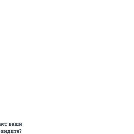
вает ваши
ы видите?