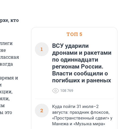
рхе, кто
ТОП 5
ллеги
ВСУ ударили
1
лне
дронами и ракетами
классная
по одиннадцати
 когда
регионам России.
Власти сообщили о
 время и
погибших и раненых
и
108 769
кции,
яли,
им
Куда пойти 31 июля–2
2
ы это
августа: праздник флоксов,
«Пространственный сдвиг» у
Манежа и «Музыка мира»