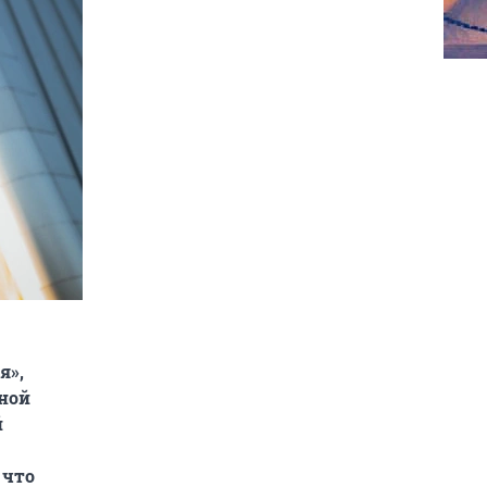
я»,
ной
й
 что