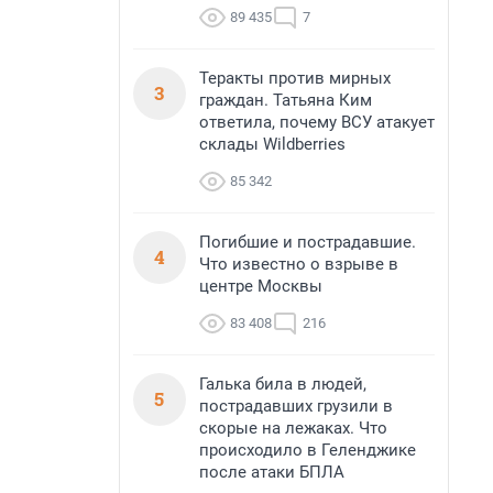
89 435
7
Теракты против мирных
3
граждан. Татьяна Ким
ответила, почему ВСУ атакует
склады Wildberries
85 342
Погибшие и пострадавшие.
4
Что известно о взрыве в
центре Москвы
83 408
216
Галька била в людей,
5
пострадавших грузили в
скорые на лежаках. Что
происходило в Геленджике
после атаки БПЛА