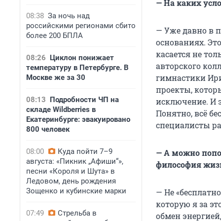
— На каких усл
08:38
За ночь над
российскими регионами сбито
— Уже давно в п
более 200 БПЛА
основаниях. Эт
касается не тол
08:26
Циклон понижает
авторского кол
температуру в Петербурге. В
гимнастики Ирин
Москве же за 30
проекты, котор
08:13
Подробности ЧП на
исключение. И 
складе Wildberries в
Понятно, всё бе
Екатеринбурге: эвакуировано
специалисты ра
800 человек
08:00
Куда пойти 7–9
— А можно попо
августа: «Пикник „Афиши“»,
философия жиз
песни «Короля и Шута» в
Ледовом, день рождения
Зощенко и кубинские марки
— Не «бесплатно
которую я за эт
07:49
Стрельба в
обмен энергией,