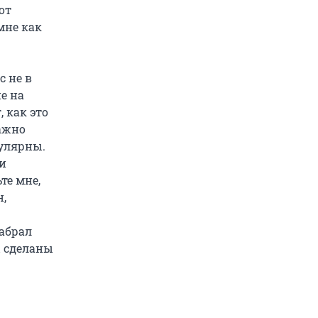
от
мне как
с не в
е на
 как это
важно
пулярны.
 и
те мне,
н,
абрал
ы сделаны