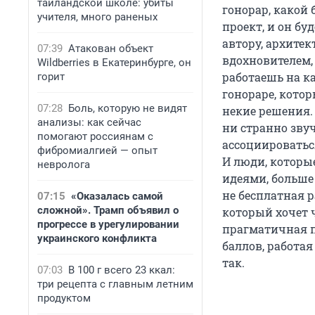
таиландской школе: убиты
гонорар, какой 
учителя, много раненых
проект, и он бу
автору, архитек
07:39
Атакован объект
вдохновителем, 
Wildberries в Екатеринбурге, он
работаешь на ка
горит
гонораре, котор
07:28
Боль, которую не видят
некие решения. 
анализы: как сейчас
ни странно звуч
помогают россиянам с
ассоциироватьс
фибромиалгией — опыт
И люди, которы
невролога
идеями, больше 
не бесплатная р
07:15
«Оказалась самой
сложной». Трамп объявил о
который хочет ч
прогрессе в урегулировании
прагматичная п
украинского конфликта
баллов, работа
так.
07:03
В 100 г всего 23 ккал:
три рецепта с главным летним
продуктом