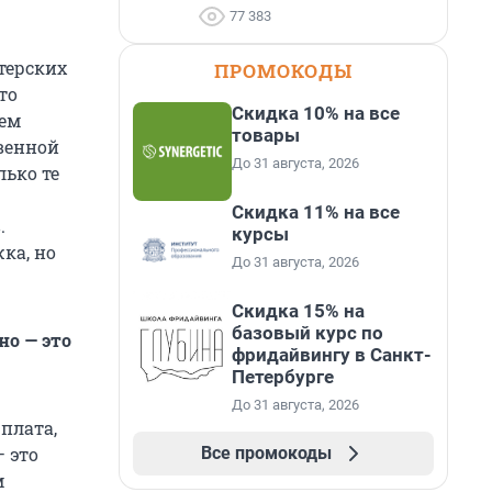
77 383
нтерских
ПРОМОКОДЫ
то
Скидка 10% на все
лем
товары
твенной
До 31 августа, 2026
лько те
Скидка 11% на все
.
курсы
ка, но
До 31 августа, 2026
Скидка 15% на
базовый курс по
но — это
фридайвингу в Санкт-
Петербурге
До 31 августа, 2026
плата,
Все промокоды
— это
м