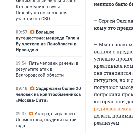
минимальные баллы и 300+.
неплохо было б
Кто поступил в вузы
Петербурга по квоте для
участников СВО
— Сергей Олего
кому это пред
09:57
Большое
путешествие: медведи Тяпа и
Бу улетели из Ленобласти в
— Мы познакоми
Ирландию
вышли с предло
успешно прошла
09:54
Пять человек ранены в
креативная кома
результате атак в
она становится
Белгородской области
литургии, но и
получают массу
09:48
Задержаны более 20
попросили прок
человек из криптообменников
«Москва-Сити»
которую они да
родилась некая
09:37
Актера, сыгравшего
делать, понима
Лермонтова, осудили на три
реализуем.
года