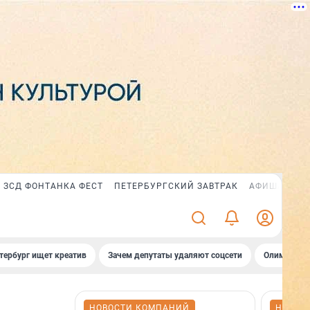
ЗСД ФОНТАНКА ФЕСТ
ПЕТЕРБУРГСКИЙ ЗАВТРАК
АФИША PLUS
тербург ищет креатив
Зачем депутаты удаляют соцсети
Олимпиадни
НОВОСТИ КОМПАНИЙ
НОВОС