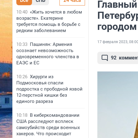
Все
СПБ
24 часа
Главный
10:40
«Жить хочется в любом
Петербу
возрасте». Екатерине
городом
требуется помощь в борьбе с
редким заболеванием
17 февраля 2023, 08:0
10:33
Пашинян: Армения
осознает невозможность
одновременного членства в
92
коммен
ЕАЭС и ЕС
10:26
Хирурги из
Подмосковья спасли
подростка с прободной язвой
12-перстной кишки без
единого разреза
10:18
В киберкомандовании
США расследуют всплеск
самоубийств среди военных
хакеров. Что происходит