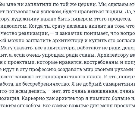
бы мне ни заплатили по той же церкви. Мы сделаем эт
дет пользоваться успехом, будет нравиться людям. Да, 
тору, художнику важно быть лидером этого процесса,
идеологом. Когда ты сразу делаешь акцент на том, что
чество реализации, — и заказчик понимает, что вопро
ый можно заплатить архитектору и купить его согласи
Могу сказать: все архитекторы работают не ради денег,
ит, а, если очень упрощая, ради славы. Архитектору 
я с проектами, которые нравятся, востребованы и по
е идут в эту профессию создавать мир своими руками
всего зависят от гонораров такого плана. И это, поверь
абота, не бессребреничество. Я не добрый самаритяни
то-то всем делать, — нет, это очень взвешенная, очень
озиция. Карьерно как архитектор я намного больше н
я таким способом. Все самые важные для меня проект