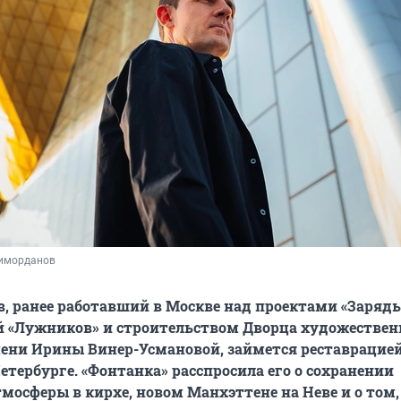
иморданов
в, ранее работавший в Москве над проектами «Зарядь
й «Лужников» и строительством Дворца художествен
ени Ирины Винер-Усмановой, займется реставрацие
етербурге. «Фонтанка» расспросила его о сохранении
мосферы в кирхе, новом Манхэттене на Неве и о том,