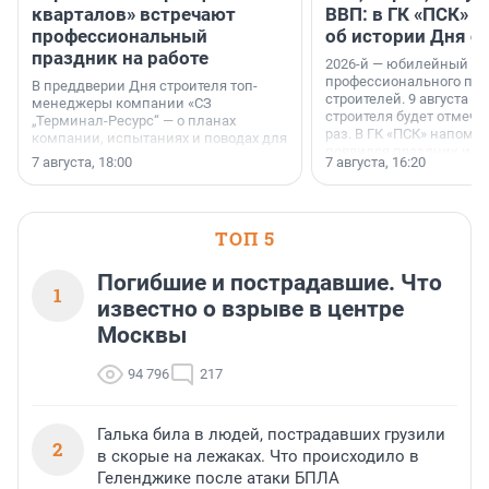
кварталов» встречают
ВВП: в ГК «ПСК» р
профессиональный
об истории Дня с
праздник на работе
2026-й — юбилейный го
профессионального пр
В преддверии Дня строителя топ-
строителей. 9 августа 2
менеджеры компании «СЗ
строителя будет отмечат
„Терминал-Ресурс“ — о планах
раз. В ГК «ПСК» напомни
компании, испытаниях и поводах для
появился праздник и к
осторожного оптимизма.
7 августа, 18:00
7 августа, 16:20
поменялась роль строит
ТОП 5
Погибшие и пострадавшие. Что
1
известно о взрыве в центре
Москвы
94 796
217
Галька била в людей, пострадавших грузили
2
в скорые на лежаках. Что происходило в
Геленджике после атаки БПЛА