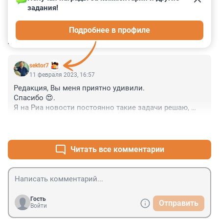
задания!
0
0
0
0
0
Подробнее в профиле
КОММЕНТАРИИ
2
sektor7
11 февраля 2023, 16:57
Редакция, Вы меня приятно удивили.

Спасибо 😍. 

Я на Риа новости постоянно такие задачи решаю, 
проверяю свою начитанность и прочее.

+3
–0
Побольше таких статей, а также статей про Петербург. 

Надеюсь, старая добрая Фонтанка все же вернётся. 
Где есть место политике, но есть и остальные 
Читать все комментарии
новости города.
Гость
Отправить
Войти