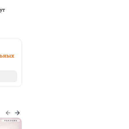
ут
льных