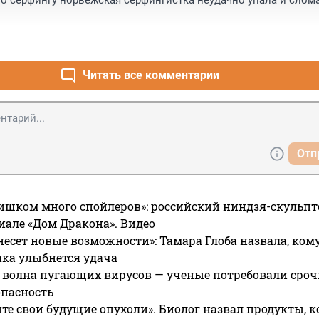
о серфингу норвежская серфингистка неудачно упала и слома
Читать все комментарии
Отп
ишком много спойлеров»: российский ниндзя-скульпт
риале «Дом Дракона». Видео
несет новые возможности»: Тамара Глоба назвала, кому
ака улыбнется удача
 волна пугающих вирусов — ученые потребовали сроч
опасность
те свои будущие опухоли». Биолог назвал продукты, 