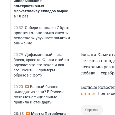
использование
альтернативных
маркетплейсу складов вырос
в 10 раз
20:32
Собери слова из 7 букв:
простая головоломка «шесть
лепестков» улучшает память и
внимание
Бетани Хэмилтон
20:29
Дофаминовый шик,
блеск, красота. Фанки-стайл в
лет из-за напад
одежде: что это такое и как
несколько раз 
его носить — примеры
победа — серебр
образов с фото
20:20
Банный бизнес
Больше новосте
выводят из тени? В России
online»
. Подпис
появятся официальные
правила и стандарты
Серфинг
20:18
Мосты Петербурга