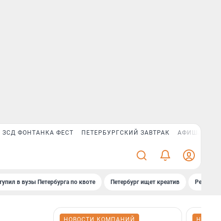
ЗСД ФОНТАНКА ФЕСТ
ПЕТЕРБУРГСКИЙ ЗАВТРАК
АФИША PLUS
тупил в вузы Петербурга по квоте
Петербург ищет креатив
Рейтинги
НОВОСТИ КОМПАНИЙ
НОВОС