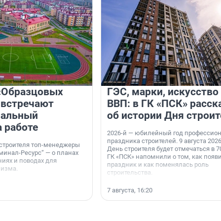
«Образцовых
ГЭС, марки, искусство
 встречают
ВВП: в ГК «ПСК» расск
нальный
об истории Дня строит
а работе
2026-й — юбилейный год профессио
праздника строителей. 9 августа 2026
 строителя топ-менеджеры
День строителя будет отмечаться в 70
минал-Ресурс“ — о планах
ГК «ПСК» напомнили о том, как появ
иях и поводах для
праздник и как поменялась роль
мизма.
строительства.
7 августа, 16:20