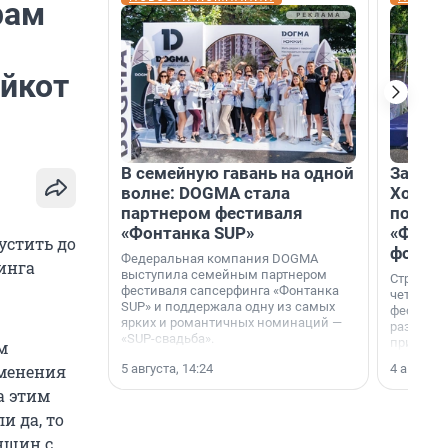
рам
ойкот
В семейную гавань на одной
Зажгли
волне: DOGMA стала
Холдин
партнером фестиваля
посети
«Фонтанка SUP»
«Фонта
устить до
фотоз
Федеральная компания DOGMA
инга
выступила семейным партнером
Строител
фестиваля сапсерфинга «Фонтанка
четверты
SUP» и поддержала одну из самых
фестивал
ярких и романтичных номинаций —
раз комп
«SUP-свадьба».
привезти
м
и подари
5 августа, 14:24
4 августа,
зменения
посетите
необычно
а этим
и да, то
нщин с