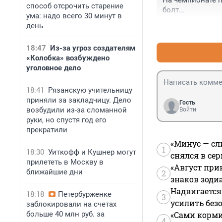
На чемпионате п
способ отсрочить старение
болт...
ума: надо всего 30 минут в
день
18:47
Из-за угроз создателям
«Колобка» возбуждено
уголовное дело
18:41
Рязанскую учительницу
приняли за закладчицу. Дело
Гость
возбудили из-за сломанной
Войти
руки, но спустя год его
прекратили
«Минус — сл
1
18:30
Уиткофф и Кушнер могут
снялся в се
прилететь в Москву в
«Август при
ближайшие дни
2
знаков зоди
Надвигается
18:18
Петербурженке
3
усилить без
заблокировали на счетах
больше 40 млн руб. за
«Сами корми
4