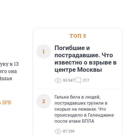
ТОП 5
Погибшие и
1
пострадавшие. Что
известно о взрыве в
уку в 13
центре Москвы
его она
ейшая
93 547
217
Галька била в людей,
2
 SPB
пострадавших грузили в
скорые на лежаках. Что
происходило в Геленджике
после атаки БПЛА
87 259