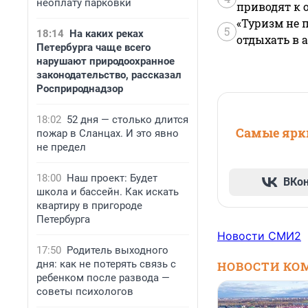
неоплату парковки
приводят к 
«Туризм не 
5
18:14
На каких реках
отдыхать в а
Петербурга чаще всего
нарушают природоохранное
законодательство, рассказал
Росприроднадзор
18:02
52 дня — столько длится
Самые ярки
пожар в Сланцах. И это явно
не предел
18:00
Наш проект: Будет
ВКо
школа и бассейн. Как искать
квартиру в пригороде
Петербурга
Новости СМИ2
17:50
Родитель выходного
дня: как не потерять связь с
НОВОСТИ КО
ребенком после развода —
советы психологов