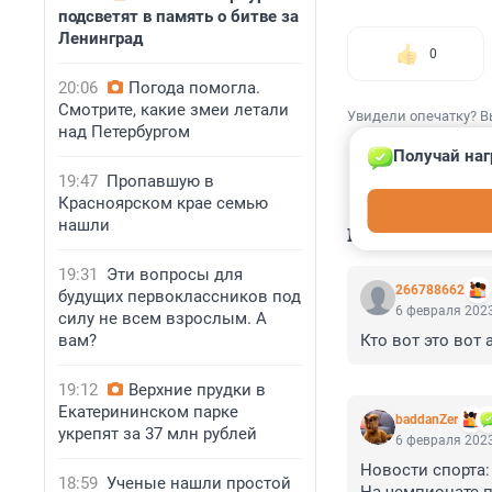
подсветят в память о битве за
Ленинград
0
20:06
Погода помогла.
Смотрите, какие змеи летали
Увидели опечатку? В
над Петербургом
Получай наг
19:47
Пропавшую в
Красноярском крае семью
нашли
КОММЕНТАР
19:31
Эти вопросы для
266788662
будущих первоклассников под
6 февраля 2023
силу не всем взрослым. А
вам?
Кто вот это вот 
19:12
Верхние прудки в
Екатерининском парке
baddanZer
укрепят за 37 млн рублей
6 февраля 2023
Новости спорта:

18:59
Ученые нашли простой