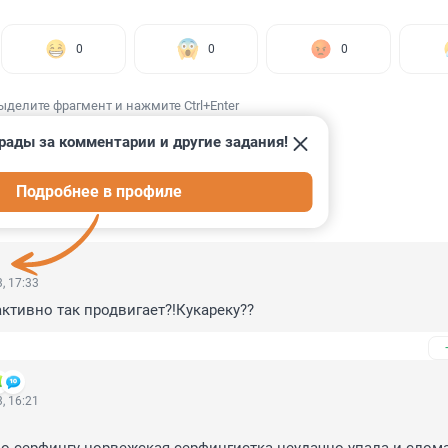
0
0
0
ыделите фрагмент и нажмите Ctrl+Enter
рады за комментарии и другие задания!
Подробнее в профиле
ИИ
20
, 17:33
активно так продвигает?!Кукареку??
, 16:21