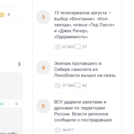
15 телесериалов августа —
0
3
выбор «Фонтанки»: «Коп-
звезда», новые «Тед Лассо»
и «Джек Ричер»,
«Одержимость»
67 835
27
Экипаж пропавшего в
4
Сибири самолета из
Ленобласти вышел на связь
57 584
60
ВСУ ударили ракетами и
+0
–0
5
дронами по территории
России. Власти регионов
сообщили о пострадавших
54 917