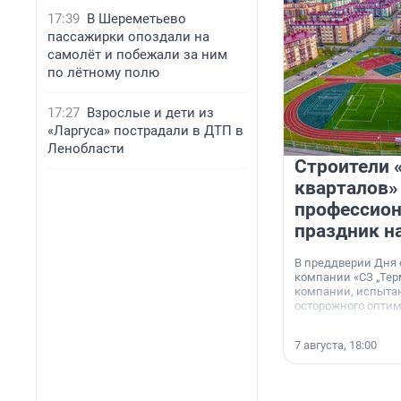
17:39
В Шереметьево
пассажирки опоздали на
самолёт и побежали за ним
по лётному полю
17:27
Взрослые и дети из
«Ларгуса» пострадали в ДТП в
Ленобласти
Строители 
кварталов»
профессио
праздник н
В преддверии Дня
компании «СЗ „Тер
компании, испытан
осторожного опти
7 августа, 18:00