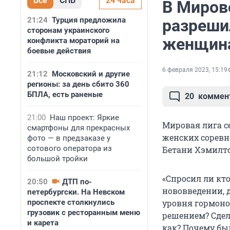
Все
СПБ
24 часа
В Миров
21:24
Турция предложила
разреши
сторонам украинского
женщина
конфликта мораторий на
боевые действия
6 февраля 2023, 15:19
21:12
Московский и другие
регионы: за день сбито 360
БПЛА, есть раненые
20
коммен
21:00
Наш проект: Яркие
Мировая лига се
смартфоны для прекрасных
женских соревн
фото — в предзаказе у
сотового оператора из
Бетани Хэмилто
большой тройки
«Спросил ли кто
20:50
ДТП по-
нововведении, 
петербургски. На Невском
проспекте столкнулись
уровня гормоно
грузовик с ресторанным меню
решением? Сдел
и карета
как? Почему бы