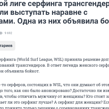
ой лиге серфинга трансгенде
ли выступать наравне с
ми. Одна из них объявила б
9 692
тариев
рфинга (World Surf League, WSL) приняла решение доп
ований трансгендеров. В ответ легенда женского серф
н объявила бойкот.
-то серферов, состоящих в WSL, что они думают об это
до того, как оно было анонсировано? Достаточно ли и
в, чтобы отличить мужчину от женщины? Кто стоит з
ает ли это серфинг лучше? А серфинг для женщин? Есл
ло принято только решение о соревнованиях трансже