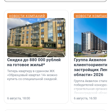
НОВОСТИ КОМПАНИЙ
НОВОСТИ КОМПАНИ
Скидка до 880 000 рублей
Группа Аквилон 
на готовое жильё*
клиентоориентир
застройщик Лени
Теперь квартиру в сданном ЖК
области» 2026
«Образцовый квартал 14» можно
купить со специальной скидкой.
Группа Аквилон стала 
победителей конкурса 
строительная организа
Ленинградской области 
номинации «Самый
6 августа, 18:00
6 августа, 16:50
клиентоориентированн
застройщик Ленинград
области».