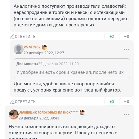
Аналогично поступают производители сладостей: 
нераспроданные тортики и кексы с истекающими 
(но ещё не истёкшими) сроками годности передают 
в детские дома и дома престарелых.
+2
–0
ОТВЕТИТЬ
VVM1962
29 декабря 2022, 12:27
Две монеты
29 декабря 2022, 11:20
У удобрений есть сроки хранения, после чего их придётся утилизировать за свой счёт. Так что да, в некоторых форс-мажорных ситуациях имеет смысл подарить, чем оплачивать утилизацию. Аналогично поступают производители сладостей: нераспроданные тортики и кексы с истекающими (но ещё не истёкшими) сроками годности передают в детские дома и дома престарелых.
Две монеты, удобрения не скоропортящийся 
продукт, условия хранение вот главный фактор.
+0
–0
ОТВЕТИТЬ
Заливщик голосовых планок*****
29 декабря 2022, 09:43
Нужно компенсировать выпадающие доходы от 
отсутствия экспорта энергии. Прошу отнестись с 