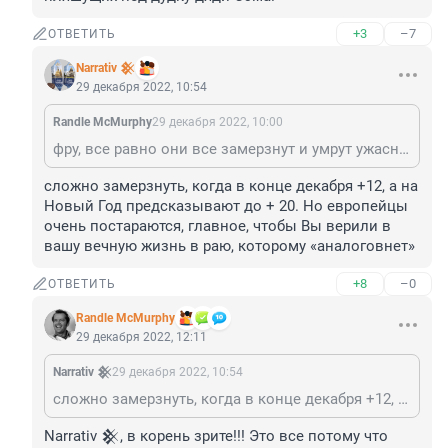
+3
–7
ОТВЕТИТЬ
Narrativ 𒆜
29 декабря 2022, 10:54
Randle McMurphy
29 декабря 2022, 10:00
фру, все равно они все замерзнут и умрут ужасным образом три раза от обнищания вследствие недальновидной политики руководителей пляшущих под дудку дяди Сэма.
сложно замерзнуть, когда в конце декабря +12, а на 
Новый Год предсказывают до + 20. Но европейцы 
очень постараются, главное, чтобы Вы верили в 
вашу вечную жизнь в раю, которому «аналоговнет»
+8
–0
ОТВЕТИТЬ
Randle McMurphy
29 декабря 2022, 12:11
Narrativ 𒆜
29 декабря 2022, 10:54
сложно замерзнуть, когда в конце декабря +12, а на Новый Год предсказывают до + 20. Но европейцы очень постараются, главное, чтобы Вы верили в вашу вечную жизнь в раю, которому «аналоговнет»
Narrativ 𒆜, в корень зрите!!! Это все потому что 