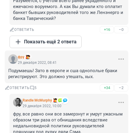
Разумеется, с учётом всего ранее украденного и 
ежечасно воруемого. А как Вы думали кто оплатит 
банкет бывших руководителей того же Ленэнерго и 
банка Таврический?
+16
–0
ОТВЕТИТЬ
Показать ещё 2 ответа
фру
29 декабря 2022, 08:41
Подумаешь! Зато в европе и сша однополые браки 
регистрируют. Это должно утешать, хых.
+34
–2
ОТВЕТИТЬ
5
Randle McMurphy
29 декабря 2022, 10:00
фру, все равно они все замерзнут и умрут ужасным 
образом три раза от обнищания вследствие 
недальновидной политики руководителей 
пляшущих под дудку дяди Сэма.