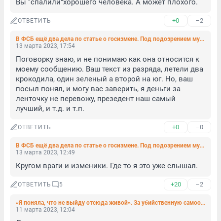
Вы "спалили"хорошего человека. А может плохого.
+0
–2
ОТВЕТИТЬ
В ФСБ ещё два дела по статье о госизмене. Под подозрением мужчина из Карелии и сторонница Фургала
13 марта 2023, 17:54
Поговорку знаю, и не понимаю как она относится к 
моему сообщению. Ваш текст из разряда, летели два 
крокодила, один зеленый а второй на юг. Но, ваш 
посыл понял, и могу вас заверить, я деньги за 
ленточку не перевожу, презедент наш самый 
лучший, и т.д. и т.п.
+0
–0
ОТВЕТИТЬ
В ФСБ ещё два дела по статье о госизмене. Под подозрением мужчина из Карелии и сторонница Фургала
13 марта 2023, 12:49
Кругом враги и изменики. Где то я это уже слышал.
+20
–2
ОТВЕТИТЬ
5
«Я поняла, что не выйду отсюда живой». За убийственную самооборону суд назначил 1,5 года исправительных работ
11 марта 2023, 12:04