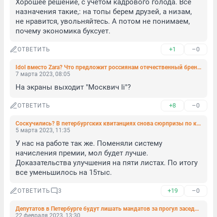
Хорошее решение, с учетом кадрового голода. Все 
назначения такие,: на топы берем друзей, а низам, 
не нравится, увольняйтесь. А потом не понимаем, 
почему экономика буксует.
+1
–0
ОТВЕТИТЬ
Idol вместо Zara? Что предложит россиянам отечественный бренд и сколько это будет стоить
7 марта 2023, 08:05
На экраны выходит "Москвич Ii"?
+8
–0
ОТВЕТИТЬ
Соскучились? В петербургских квитанциях снова сюрпризы по капремонту
5 марта 2023, 11:35
У нас на работе так же. Поменяли систему 
начисления премии, мол будет лучше. 
Доказательства улучшения на пяти листах. По итогу 
все уменьшилось на 15тыс.
+19
–0
ОТВЕТИТЬ
3
Депутатов в Петербурге будут лишать мандатов за прогул заседаний в течение полугода
22 февраля 2023, 13:30