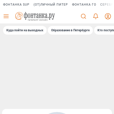
ФОНТАНКА SUP
(ОТ)ЛИЧНЫЙ ПИТЕР
ФОНТАНКА ГО
СЕРЕБР
Куда пойти на выходных
Образование в Петербурге
Кто поступ