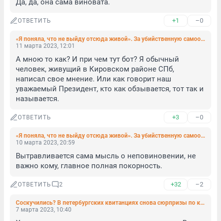
Да, да, она сама виновата.
+1
–0
ОТВЕТИТЬ
«Я поняла, что не выйду отсюда живой». За убийственную самооборону суд назначил 1,5 года исправительных работ
11 марта 2023, 12:01
А мною то как? И при чем тут бот? Я обычный 
человек, живущий в Кировском районе СПб, 
написал свое мнение. Или как говорит наш 
уважаемый Президент, кто как обзывается, тот так и 
называется.
+3
–0
ОТВЕТИТЬ
«Я поняла, что не выйду отсюда живой». За убийственную самооборону суд назначил 1,5 года исправительных работ
10 марта 2023, 20:59
Вытравливается сама мысль о неповиновении, не 
важно кому, главное полная покорность.
+32
–2
ОТВЕТИТЬ
2
Соскучились? В петербургских квитанциях снова сюрпризы по капремонту
7 марта 2023, 10:40