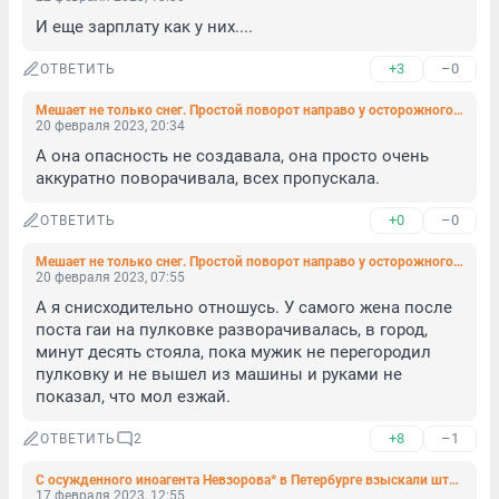
И еще зарплату как у них....
+3
–0
ОТВЕТИТЬ
Мешает не только снег. Простой поворот направо у осторожного водителя занял 2,5 минуты
20 февраля 2023, 20:34
А она опасность не создавала, она просто очень 
аккуратно поворачивала, всех пропускала.
+0
–0
ОТВЕТИТЬ
Мешает не только снег. Простой поворот направо у осторожного водителя занял 2,5 минуты
20 февраля 2023, 07:55
А я снисходительно отношусь. У самого жена после 
поста гаи на пулковке разворачивалась, в город, 
минут десять стояла, пока мужик не перегородил 
пулковку и не вышел из машины и руками не 
показал, что мол езжай.
+8
–1
ОТВЕТИТЬ
2
С осужденного иноагента Невзорова* в Петербурге взыскали штраф
17 февраля 2023, 12:55