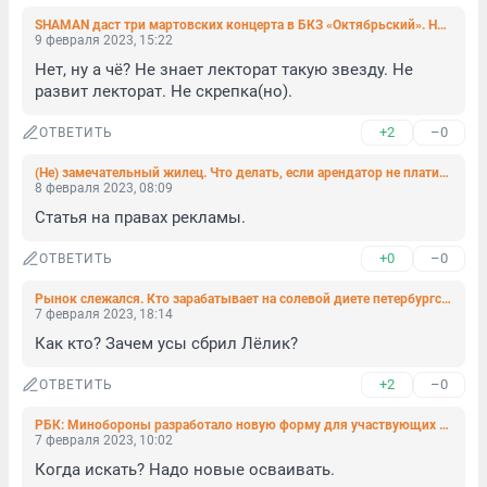
SHAMAN даст три мартовских концерта в БКЗ «Октябрьский». На два из них билетов уже нет
9 февраля 2023, 15:22
Нет, ну а чё? Не знает лекторат такую звезду. Не 
развит лекторат. Не скрепка(но).
+2
–0
ОТВЕТИТЬ
(Не) замечательный жилец. Что делать, если арендатор не платит за квартиру
8 февраля 2023, 08:09
Статья на правах рекламы.
+0
–0
ОТВЕТИТЬ
Рынок слежался. Кто зарабатывает на солевой диете петербургского гололеда
7 февраля 2023, 18:14
Как кто? Зачем усы сбрил Лёлик?
+2
–0
ОТВЕТИТЬ
РБК: Минобороны разработало новую форму для участвующих в спецоперации военных
7 февраля 2023, 10:02
Когда искать? Надо новые осваивать.