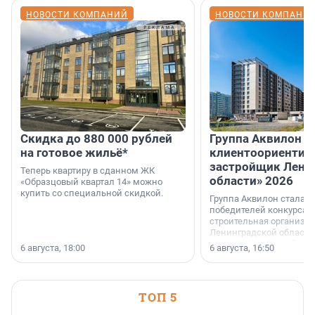
НОВОСТИ КОМПАНИЙ
НОВОСТИ КОМПАНИ
Скидка до 880 000 рублей
Группа Аквилон 
на готовое жильё*
клиентоориентир
застройщик Лени
Теперь квартиру в сданном ЖК
области» 2026
«Образцовый квартал 14» можно
купить со специальной скидкой.
Группа Аквилон стала 
победителей конкурса 
строительная организа
Ленинградской области 
номинации «Самый
6 августа, 18:00
6 августа, 16:50
клиентоориентированн
застройщик Ленинград
области».
ТОП 5