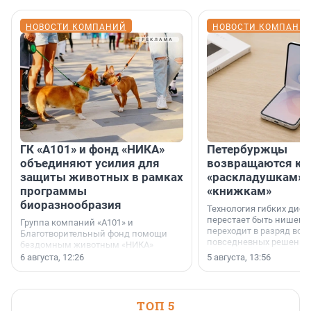
НОВОСТИ КОМПАНИЙ
НОВОСТИ КОМПАНИ
ГК «А101» и фонд «НИКА»
Петербуржцы
объединяют усилия для
возвращаются к
защиты животных в рамках
«раскладушкам» 
программы
«книжкам»
биоразнообразия
Технология гибких дисп
перестает быть нишевы
Группа компаний «А101» и
переходит в разряд вос
Благотворительный фонд помощи
повседневных решений
бездомным животным «НИКА»
заключили соглашение о
6 августа, 12:26
5 августа, 13:56
стратегическом сотрудничестве.
ТОП 5