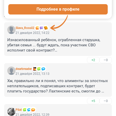
0
0
0
0
0
Подробнее в профиле
КОММЕНТАРИИ
9
Slava_Rossii2
21 декабря 2022, 14:22
Изнасилованный ребёнок, ограбленная старушка, 
убитая семья ... будут ждать, пока участник СВО 
исполнит свой контракт?

Это теперь в России такое правосудие?
+2
–0
dearbreader
21 декабря 2022, 13:13
Хм, правильно ли я понял, что алименты за злостных 
неплательщиков, подписавших контракт, будет 
платить государство? Лахтинские есть, смогли до 
работы по гололеду добраться? Что там в 
+5
–0
разъяснениях?
Pilat
21 декабря 2022, 12:39