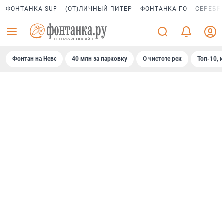
ФОНТАНКА SUP
(ОТ)ЛИЧНЫЙ ПИТЕР
ФОНТАНКА ГО
СЕРЕБР
Фонтан на Неве
40 млн за парковку
О чистоте рек
Топ-10, 