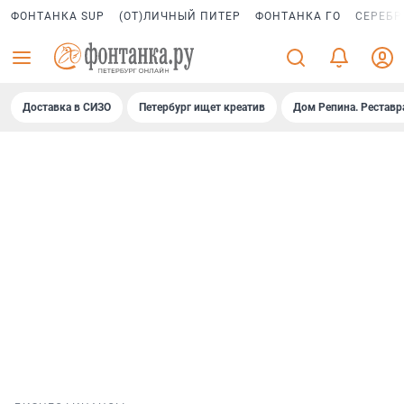
ФОНТАНКА SUP
(ОТ)ЛИЧНЫЙ ПИТЕР
ФОНТАНКА ГО
СЕРЕБР
Доставка в СИЗО
Петербург ищет креатив
Дом Репина. Реставр