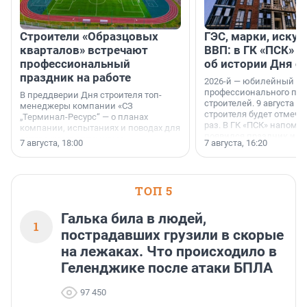
Строители «Образцовых
ГЭС, марки, искус
кварталов» встречают
ВВП: в ГК «ПСК» р
профессиональный
об истории Дня с
праздник на работе
2026-й — юбилейный го
профессионального пр
В преддверии Дня строителя топ-
строителей. 9 августа 2
менеджеры компании «СЗ
строителя будет отмечат
„Терминал-Ресурс“ — о планах
раз. В ГК «ПСК» напомни
компании, испытаниях и поводах для
появился праздник и к
осторожного оптимизма.
7 августа, 18:00
7 августа, 16:20
поменялась роль строит
ТОП 5
Галька била в людей,
1
пострадавших грузили в скорые
на лежаках. Что происходило в
Геленджике после атаки БПЛА
97 450