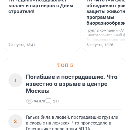
коллег и партнёров с Днём
объединяют усил
строителя!
защиты животных
программы
биоразнообразия
Группа компаний «А101»
Благотворительный фо
бездомным животным 
заключили соглашение
7 августа, 13:41
6 августа, 12:26
стратегическом сотрудн
ТОП 5
Погибшие и пострадавшие. Что
1
известно о взрыве в центре
Москвы
94 870
217
Галька била в людей, пострадавших грузили
2
в скорые на лежаках. Что происходило в
Геленджике после атаки БПЛА